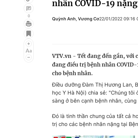
nhân COVID-19 nặng
0
Quỳnh Anh, Vương Cơ
22/01/2022 09:16
Giải trí
Đời sống
Điện ảnh
Du lịch
Âm nhạc
Làm đẹp
VTV.vn - Tết đang đến gần, với c
đang điều trị bệnh nhân COVID-
Sao
Chất lượng cuộc sốn
cho bệnh nhân.
Điều dưỡng Đàm Thị Hương Lan, Bệ
học Y Hà Nội) chia sẻ: "Chúng tôi
sàng ở bên cạnh bệnh nhân, cùng 
Đó là tinh thần chung của tất cả 
trị cho các bệnh nhân nặng tại Bệ