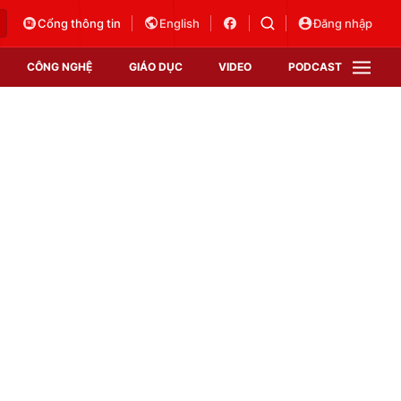
Cổng thông tin
English
Đăng nhập
CÔNG NGHỆ
GIÁO DỤC
VIDEO
PODCAST
VTV Money
VTV Thể thao
VTV Sức khoẻ
Bất động sản
Thị trường 24h
Tấm lòng Việt
Vươn mình bằng AI
VTV4
VTV8
VTV9
Lịch phát sóng
Giao lưu trực tuyến
Sự kiện