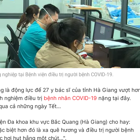
nghiệp tại Bệnh viện điều trị người bệnh COVID-19.
ũng là động lực để 27 y bác sĩ của tỉnh Hà Giang vượt hơ
h nghiệm điều trị
bệnh nhân COVID-19
nặng tại đây.
 qua cả những ngày Tết…
ện Đa khoa khu vực Bắc Quang (Hà Giang) cho hay:
c biệt hơn đó là xa quê hương và điều trị người bệnh
 hơi hụt hẫng một chút…".