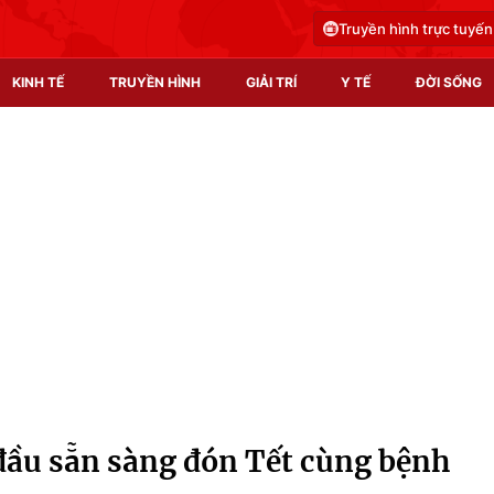
Truyền hình trực tuyến
KINH TẾ
TRUYỀN HÌNH
GIẢI TRÍ
Y TẾ
ĐỜI SỐNG
Pháp luật
Y tế
Truyền hình
Multimedia
Phim VTV
Video
Hậu trường
Shorts video
Nhân vật
Podcast
Khán giả
EMagazine
Giải sao mai
Photo
 đầu sẵn sàng đón Tết cùng bệnh
Infographic