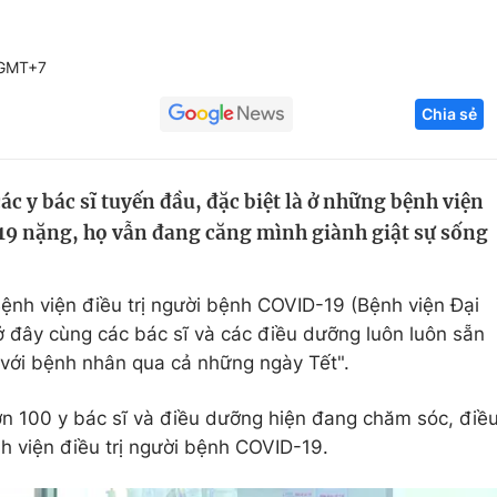
Góc ảnh
 GMT+7
Giáo dục
Công nghệ
Chia sẻ
Tuyển sinh
Hitech Công ng
Học trực tuyến
Sản phẩm
ác y bác sĩ tuyến đầu, đặc biệt là ở những bệnh viện
19 nặng, họ vẫn đang căng mình giành giật sự sống
g
Thị trường
Tư vấn
nh viện điều trị người bệnh COVID-19 (Bệnh viện Đại
 ở đây cùng các bác sĩ và các điều dưỡng luôn luôn sẵn
với bệnh nhân qua cả những ngày Tết".
hơn 100 y bác sĩ và điều dưỡng hiện đang chăm sóc, điề
nh viện điều trị người bệnh COVID-19.