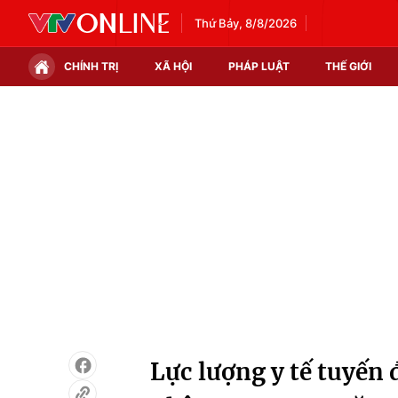
Thứ Bảy, 8/8/2026
CHÍNH TRỊ
XÃ HỘI
PHÁP LUẬT
THẾ GIỚI
Chính trị
Xã hội
Thế giới
Kinh tế
Tin tức
Tài chính
Thế giới đó đây
Thị trường
Câu chuyện quốc tế
Góc doanh nghiệp
Dữ liệu và đời sống
Lực lượng y tế tuyến