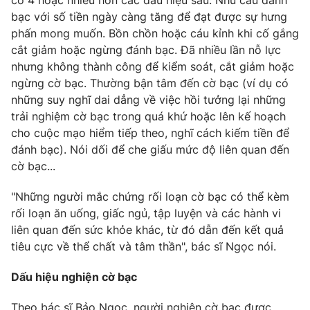
có 4 hoặc nhiều hơn các dấu hiệu sau: Nhu cầu đánh
bạc với số tiền ngày càng tăng để đạt được sự hưng
phấn mong muốn. Bồn chồn hoặc cáu kỉnh khi cố gắng
cắt giảm hoặc ngừng đánh bạc. Đã nhiều lần nỗ lực
nhưng không thành công để kiểm soát, cắt giảm hoặc
THỜI BÁO VTV
ngừng cờ bạc. Thường bận tâm đến cờ bạc (ví dụ có
những suy nghĩ dai dẳng về việc hồi tưởng lại những
trải nghiệm cờ bạc trong quá khứ hoặc lên kế hoạch
cho cuộc mạo hiểm tiếp theo, nghĩ cách kiếm tiền để
Theo dõi báo trên
đánh bạc). Nói dối để che giấu mức độ liên quan đến
cờ bạc...
Cơ quan chủ quản:
Đài Truyền hình Việt Nam
Cơ quan báo chí:
Thời báo VTV
"Những người mắc chứng rối loạn cờ bạc có thể kèm
Giấy phép hoạt động báo in và báo điện tử số 483/GP-BTTTT
rối loạn ăn uống, giấc ngủ, tập luyện và các hành vi
cấp ngày 29/12/2023
liên quan đến sức khỏe khác, từ đó dẫn đến kết quả
Tổng Biên tập:
tiêu cực về thể chất và tâm thần", bác sĩ Ngọc nói.
Vũ Thanh Thủy
Phó Tổng Biên tập:
Nguyễn Thị Mỹ Hạnh, Phạm Quốc Thắng,
Dấu hiệu nghiện cờ bạc
Nguyễn Trọng Ninh
Tổng đài VTV:
024.38 355 931 - 024.38 355 932
Theo bác sĩ Bảo Ngọc, người nghiện cờ bạc được