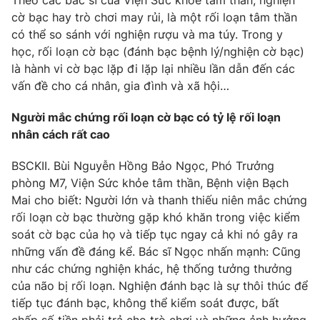
Theo các bác sĩ của Viện Sức khỏe tâm thần, nghiện
Phim VTV
Giải trí
cờ bạc hay trò chơi may rủi, là một rối loạn tâm thần
Hậu trường
có thể so sánh với nghiện rượu và ma túy. Trong y
Điện ảnh
học, rối loạn cờ bạc (đánh bạc bệnh lý/nghiện cờ bạc)
Đời sống
Nhân vật
là hành vi cờ bạc lặp đi lặp lại nhiều lần dẫn đến các
Âm nhạc
vấn đề cho cá nhân, gia đình và xã hội…
Du lịch
Khán giả
Giáo dục
Sao
Làm đẹp
Người mắc chứng rối loạn cờ bạc có tỷ lệ rối loạn
Giải sao mai
Tuyển sinh
nhân cách rất cao
Công nghệ
Chất lượng cuộc sống
Học trực tuyến
BSCKII. Bùi Nguyễn Hồng Bảo Ngọc, Phó Trưởng
Hitech Công nghệ tương lai
Giao lưu trực tuyến
phòng M7, Viện Sức khỏe tâm thần, Bệnh viện Bạch
Sản phẩm
Mai cho biết: Người lớn và thanh thiếu niên mắc chứng
rối loạn cờ bạc thường gặp khó khăn trong việc kiểm
Lịch phát sóng
Thị trường
soát cờ bạc của họ và tiếp tục ngay cả khi nó gây ra
những vấn đề đáng kể. Bác sĩ Ngọc nhấn mạnh: Cũng
Tư vấn
như các chứng nghiện khác, hệ thống tưởng thưởng
Chuyên mục khác
của não bị rối loạn. Nghiện đánh bạc là sự thôi thúc để
Emagazine
Podcast
tiếp tục đánh bạc, không thể kiểm soát được, bất