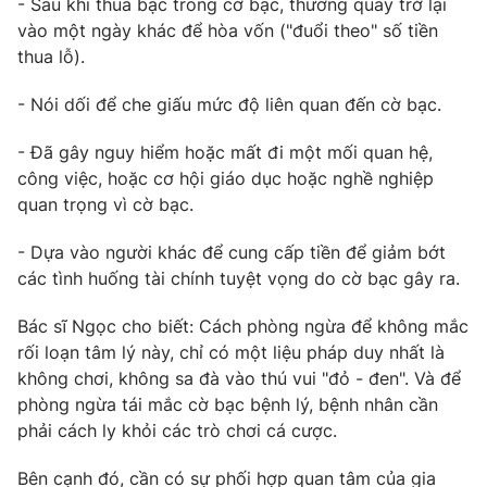
- Sau khi thua bạc trong cờ bạc, thường quay trở lại
vào một ngày khác để hòa vốn ("đuổi theo" số tiền
thua lỗ).
- Nói dối để che giấu mức độ liên quan đến cờ bạc.
- Đã gây nguy hiểm hoặc mất đi một mối quan hệ,
công việc, hoặc cơ hội giáo dục hoặc nghề nghiệp
quan trọng vì cờ bạc.
- Dựa vào người khác để cung cấp tiền để giảm bớt
các tình huống tài chính tuyệt vọng do cờ bạc gây ra.
Bác sĩ Ngọc cho biết: Cách phòng ngừa để không mắc
rối loạn tâm lý này, chỉ có một liệu pháp duy nhất là
không chơi, không sa đà vào thú vui "đỏ - đen". Và để
phòng ngừa tái mắc cờ bạc bệnh lý, bệnh nhân cần
phải cách ly khỏi các trò chơi cá cược.
Bên cạnh đó, cần có sự phối hợp quan tâm của gia