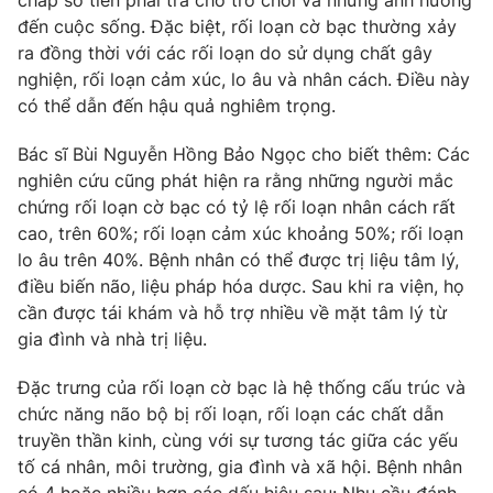
chấp số tiền phải trả cho trò chơi và những ảnh hưởng
đến cuộc sống. Đặc biệt, rối loạn cờ bạc thường xảy
Photo
Infographic
ra đồng thời với các rối loạn do sử dụng chất gây
nghiện, rối loạn cảm xúc, lo âu và nhân cách. Điều này
Video
Shorts video
có thể dẫn đến hậu quả nghiêm trọng.
Bác sĩ Bùi Nguyễn Hồng Bảo Ngọc cho biết thêm: Các
VTV Money
VTV Thể thao
nghiên cứu cũng phát hiện ra rằng những người mắc
chứng rối loạn cờ bạc có tỷ lệ rối loạn nhân cách rất
VTV Sức khoẻ
Bất động sản
cao, trên 60%; rối loạn cảm xúc khoảng 50%; rối loạn
lo âu trên 40%. Bệnh nhân có thể được trị liệu tâm lý,
điều biến não, liệu pháp hóa dược. Sau khi ra viện, họ
Thị trường 24h
Tấm lòng Việt
cần được tái khám và hỗ trợ nhiều về mặt tâm lý từ
gia đình và nhà trị liệu.
VTV4
Vươn mình bằng AI
Đặc trưng của rối loạn cờ bạc là hệ thống cấu trúc và
chức năng não bộ bị rối loạn, rối loạn các chất dẫn
VTV9
VTV8
truyền thần kinh, cùng với sự tương tác giữa các yếu
tố cá nhân, môi trường, gia đình và xã hội. Bệnh nhân
Liên hệ tòa soạn
English