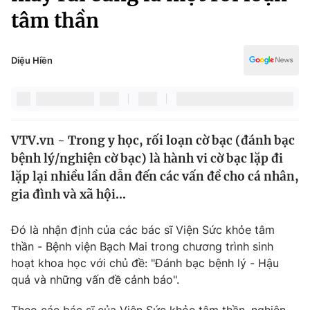
Chính trị
tâm thần
Truyền hình
Văn hóa - Giải trí
Xã hội
Y tế
Diệu Hiền
Đời sống
Pháp luật
Công nghệ
Giáo dục
Y tế
VTV.vn - Trong y học, rối loạn cờ bạc (đánh bạc
bệnh lý/nghiện cờ bạc) là hành vi cờ bạc lặp đi
Thế giới
lặp lại nhiều lần dẫn đến các vấn đề cho cá nhân,
Tin tức
gia đình và xã hội…
Kinh tế
Thế giới đó đây
Đó là nhận định của các bác sĩ Viện Sức khỏe tâm
Tài chính
Dữ liệu và đời sống
thần - Bệnh viện Bạch Mai trong chương trình sinh
Câu chuyện quốc tế
Thị trường
hoạt khoa học với chủ đề: "Đánh bạc bệnh lý - Hậu
quả và những vấn đề cảnh báo".
Truyền hình
Góc doanh nghiệp