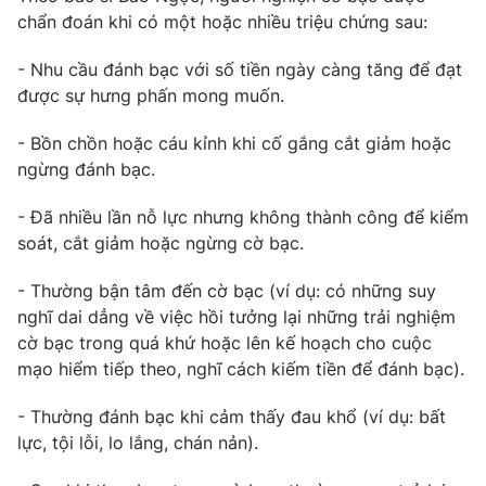
Ðiện thoại Thời báo VTV:
024.66 897 897
chẩn đoán khi có một hoặc nhiều triệu chứng sau:
Email:
toasoan@vtv.vn
- Nhu cầu đánh bạc với số tiền ngày càng tăng để đạt
Liên hệ quảng cáo:
024-7300.7108
được sự hưng phấn mong muốn.
- Bồn chồn hoặc cáu kỉnh khi cố gắng cắt giảm hoặc
ngừng đánh bạc.
- Đã nhiều lần nỗ lực nhưng không thành công để kiểm
soát, cắt giảm hoặc ngừng cờ bạc.
- Thường bận tâm đến cờ bạc (ví dụ: có những suy
nghĩ dai dẳng về việc hồi tưởng lại những trải nghiệm
cờ bạc trong quá khứ hoặc lên kế hoạch cho cuộc
mạo hiểm tiếp theo, nghĩ cách kiếm tiền để đánh bạc).
® Cấm sao chép dưới mọi hình thức nếu không có sự chấp
thuận bằng văn bản. Ghi rõ nguồn VTV.vn khi phát hành lại
- Thường đánh bạc khi cảm thấy đau khổ (ví dụ: bất
thông tin từ website này.
lực, tội lỗi, lo lắng, chán nản).