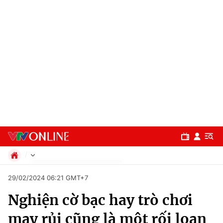
Chính trị
29/02/2024 06:21 GMT+7
Xã hội
Nghiện cờ bạc hay trò chơi
Pháp luật
Chuyên mục
Kinh tế
may rủi cũng là một rối loạn
Thể thao