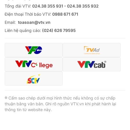
Tổng đài VTV:
024.38 355 931 - 024.38 355 932
Ðiện thoại Thời báo VTV:
0988 671 671
Email:
toasoan@vtv.vn
Liên hệ quảng cáo:
(024) 626 79595
® Cấm sao chép dưới mọi hình thức nếu không có sự chấp
thuận bằng văn bản. Ghi rõ nguồn VTV.vn khi phát hành lại
thông tin từ website này.