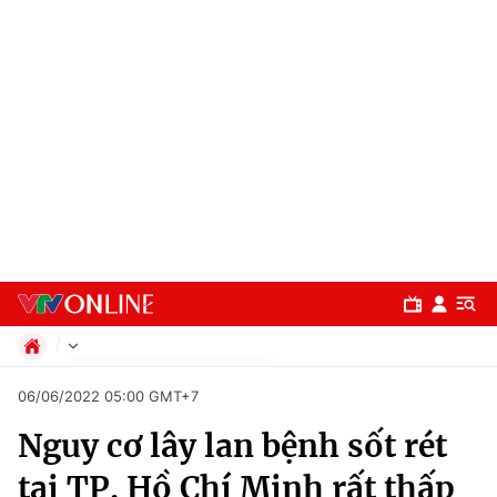
Chính trị
06/06/2022 05:00 GMT+7
Xã hội
Nguy cơ lây lan bệnh sốt rét
Pháp luật
Chuyên mục
Kinh tế
tại TP. Hồ Chí Minh rất thấp
Thể thao