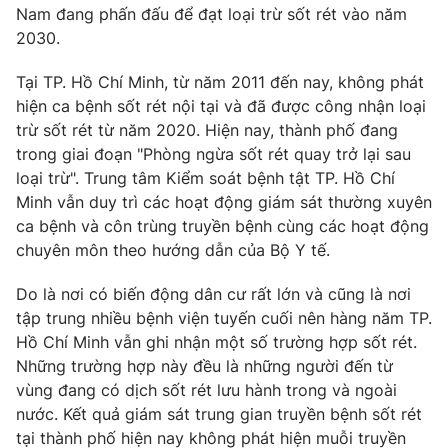
Phim VTV
Nam đang phấn đấu để đạt loại trừ sốt rét vào năm
Giải trí
2030.
Hậu trường
Điện ảnh
Đời sống
Tại TP. Hồ Chí Minh, từ năm 2011 đến nay, không phát
Nhân vật
Âm nhạc
hiện ca bệnh sốt rét nội tại và đã được công nhận loại
Du lịch
Khán giả
trừ sốt rét từ năm 2020. Hiện nay, thành phố đang
Giáo dục
Sao
trong giai đoạn "Phòng ngừa sốt rét quay trở lại sau
Làm đẹp
Giải sao mai
loại trừ". Trung tâm Kiểm soát bệnh tật TP. Hồ Chí
Tuyển sinh
Công nghệ
Chất lượng cuộc sống
Minh vẫn duy trì các hoạt động giám sát thường xuyên
Học trực tuyến
ca bệnh và côn trùng truyền bệnh cùng các hoạt động
Hitech Công nghệ tương lai
chuyên môn theo hướng dẫn của Bộ Y tế.
Giao lưu trực tuyến
Sản phẩm
Do là nơi có biến động dân cư rất lớn và cũng là nơi
Lịch phát sóng
Thị trường
tập trung nhiều bệnh viện tuyến cuối nên hàng năm TP.
Hồ Chí Minh vẫn ghi nhận một số trường hợp sốt rét.
Tư vấn
Những trường hợp này đều là những người đến từ
Chuyên mục khác
vùng đang có dịch sốt rét lưu hành trong và ngoài
nước. Kết quả giám sát trung gian truyền bệnh sốt rét
Emagazine
Podcast
tại thành phố hiện nay không phát hiện muỗi truyền