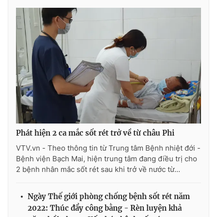
THỜI BÁO VTV
Theo dõi báo trên
Cơ quan chủ quản:
Đài Truyền hình Việt Nam
Phát hiện 2 ca mắc sốt rét trở về từ châu Phi
Cơ quan báo chí:
Thời báo VTV
VTV.vn - Theo thông tin từ Trung tâm Bệnh nhiệt đới -
Giấy phép hoạt động báo in và báo điện tử số 483/GP-BTTTT
Bệnh viện Bạch Mai, hiện trung tâm đang điều trị cho
cấp ngày 29/12/2023
2 bệnh nhân mắc sốt rét sau khi trở về nước từ...
Tổng Biên tập:
Vũ Thanh Thủy
Phó Tổng Biên tập:
Nguyễn Thị Mỹ Hạnh, Phạm Quốc Thắng,
Nguyễn Trọng Ninh
Ngày Thế giới phòng chống bệnh sốt rét năm
2022: Thúc đẩy công bằng - Rèn luyện khả
Tổng đài VTV:
024.38 355 931 - 024.38 355 932