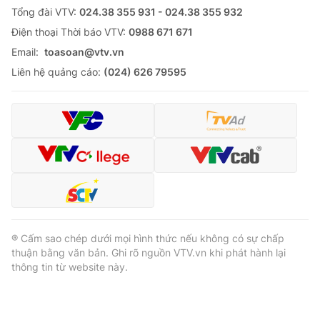
Tổng đài VTV:
024.38 355 931 - 024.38 355 932
Ðiện thoại Thời báo VTV:
0988 671 671
Email:
toasoan@vtv.vn
Liên hệ quảng cáo:
(024) 626 79595
® Cấm sao chép dưới mọi hình thức nếu không có sự chấp
thuận bằng văn bản. Ghi rõ nguồn VTV.vn khi phát hành lại
thông tin từ website này.