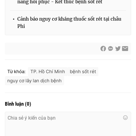
năng hồi phục - Kết thúc bệnh sốt rét
Ðiện thoại Thời báo VTV:
024.66 897 897
Email:
toasoan@vtv.vn
Cảnh báo nguy cơ kháng thuốc sốt rét tại châu
Liên hệ quảng cáo:
024-7300.7108
Phi
Từ khóa:
TP. Hồ Chí Minh
bệnh sốt rét
nguy cơ lây lan dịch bệnh
Bình luận
(
0
)
® Cấm sao chép dưới mọi hình thức nếu không có sự chấp
thuận bằng văn bản. Ghi rõ nguồn VTV.vn khi phát hành lại
thông tin từ website này.