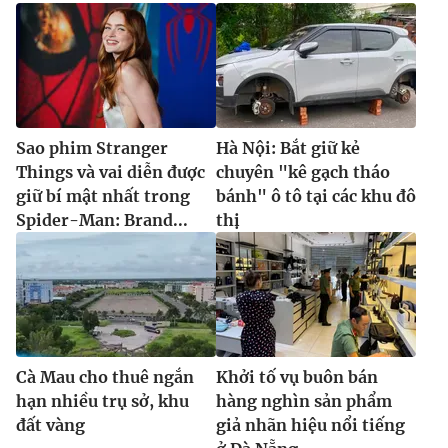
Sao phim Stranger
Hà Nội: Bắt giữ kẻ
Things và vai diễn được
chuyên "kê gạch tháo
giữ bí mật nhất trong
bánh" ô tô tại các khu đô
Spider-Man: Brand...
thị
Cà Mau cho thuê ngắn
Khởi tố vụ buôn bán
hạn nhiều trụ sở, khu
hàng nghìn sản phẩm
đất vàng
giả nhãn hiệu nổi tiếng