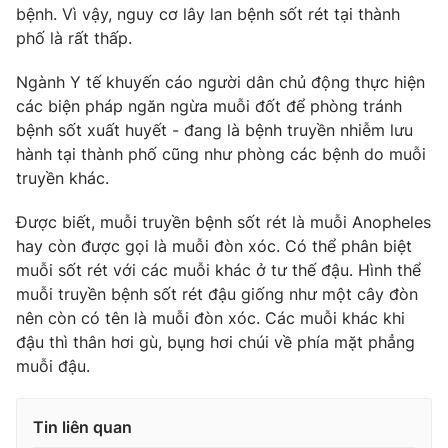
bệnh. Vì vậy, nguy cơ lây lan bệnh sốt rét tại thành
Photo
Infographic
phố là rất thấp.
Ngành Y tế khuyến cáo người dân chủ động thực hiện
Video
Shorts video
các biện pháp ngăn ngừa muỗi đốt để phòng tránh
bệnh sốt xuất huyết - đang là bệnh truyền nhiễm lưu
VTV Money
VTV Thể thao
hành tại thành phố cũng như phòng các bệnh do muỗi
truyền khác.
VTV Sức khoẻ
Bất động sản
Được biết, muỗi truyền bệnh sốt rét là muỗi Anopheles
hay còn được gọi là muỗi đòn xóc. Có thể phân biệt
Thị trường 24h
Tấm lòng Việt
muỗi sốt rét với các muỗi khác ở tư thế đậu. Hình thể
muỗi truyền bệnh sốt rét đậu giống như một cây đòn
nên còn có tên là muỗi đòn xóc. Các muỗi khác khi
VTV4
Vươn mình bằng AI
đậu thì thân hơi gù, bụng hơi chúi về phía mặt phẳng
muỗi đậu.
VTV9
VTV8
Tin liên quan
Liên hệ tòa soạn
English