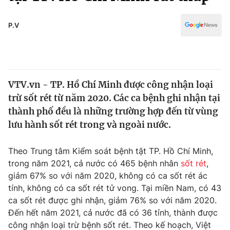
Chính trị
Truyền hình
Văn hóa - Giải trí
P.V
Xã hội
Y tế
Đời sống
Pháp luật
Công nghệ
Giáo dục
VTV.vn - TP. Hồ Chí Minh được công nhận loại
Y tế
trừ sốt rét từ năm 2020. Các ca bệnh ghi nhận tại
thành phố đều là những trường hợp đến từ vùng
Thế giới
lưu hành sốt rét trong và ngoài nước.
Tin tức
Theo Trung tâm Kiểm soát bệnh tật TP. Hồ Chí Minh,
Kinh tế
trong năm 2021, cả nước có 465 bệnh nhân
sốt rét
,
Thế giới đó đây
Tài chính
giảm 67% so với năm 2020, không có ca sốt rét ác
Dữ liệu và đời sống
Câu chuyện quốc tế
tính, không có ca sốt rét tử vong. Tại miền Nam, có 43
Thị trường
ca sốt rét được ghi nhận, giảm 76% so với năm 2020.
Truyền hình
Đến hết năm 2021, cả nước đã có 36 tỉnh, thành được
Góc doanh nghiệp
công nhận loại trừ bệnh sốt rét. Theo kế hoạch, Việt