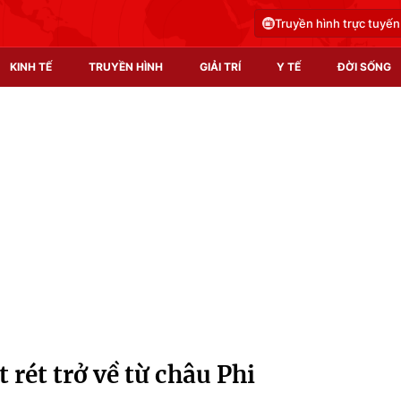
Truyền hình trực tuyến
KINH TẾ
TRUYỀN HÌNH
GIẢI TRÍ
Y TẾ
ĐỜI SỐNG
Pháp luật
Y tế
Truyền hình
Multimedia
Phim VTV
Video
Hậu trường
Shorts video
Nhân vật
Podcast
Khán giả
EMagazine
Giải sao mai
Photo
 rét trở về từ châu Phi
Infographic