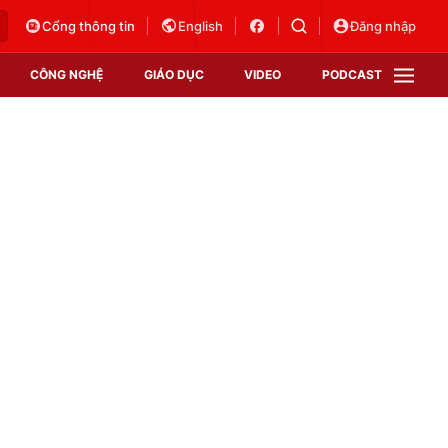
Cổng thông tin
English
Đăng nhập
CÔNG NGHỆ
GIÁO DỤC
VIDEO
PODCAST
VTV Money
VTV Thể thao
VTV Sức khoẻ
Bất động sản
Thị trường 24h
Tấm lòng Việt
Vươn mình bằng AI
VTV4
VTV8
VTV9
Lịch phát sóng
Giao lưu trực tuyến
Sự kiện