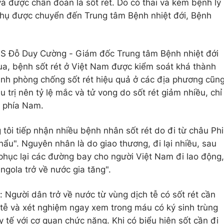
à được chẩn đoán là sốt rét. Do có thai và kèm bệnh lý
 phụ được chuyển đến Trung tâm Bệnh nhiệt đới, Bệnh
.TS Đỗ Duy Cường - Giám đốc Trung tâm Bệnh nhiệt đới
ua, bệnh sốt rét ở Việt Nam được kiểm soát khá thành
ình phòng chống sốt rét hiệu quả ở các địa phương cũn
 trị nên tỷ lệ mắc và tử vong do sốt rét giảm nhiều, chỉ
à phía Nam.
 tôi tiếp nhận nhiều bệnh nhân sốt rét do đi từ châu Phi
khẩu". Nguyên nhân là do giao thương, đi lại nhiều, sau
 phục lại các đường bay cho người Việt Nam đi lao động,
Angola trở về nước gia tăng".
gười dân trở về nước từ vùng dịch tễ có sốt rét cần
 tễ và xét nghiệm ngay xem trong máu có ký sinh trùng
y tế với cơ quan chức năng. Khi có biểu hiện sốt cần đi