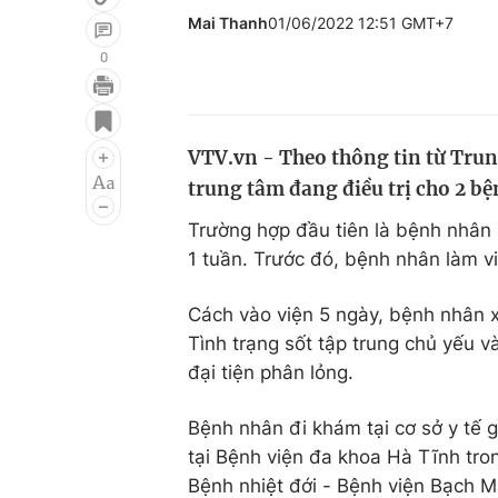
Mai Thanh
01/06/2022 12:51 GMT+7
0
Giải trí
Đời sống
Điện ảnh
Du lịch
VTV.vn - Theo thông tin từ Trun
trung tâm đang điều trị cho 2 bệ
Âm nhạc
Làm đẹp
Trường hợp đầu tiên là bệnh nhân 
Sao
Chất lượng cuộc sốn
1 tuần. Trước đó, bệnh nhân làm v
Cách vào viện 5 ngày, bệnh nhân xu
Tình trạng sốt tập trung chủ yếu v
đại tiện phân lỏng.
Bệnh nhân đi khám tại cơ sở y tế
tại Bệnh viện đa khoa Hà Tĩnh tro
Bệnh nhiệt đới - Bệnh viện Bạch M