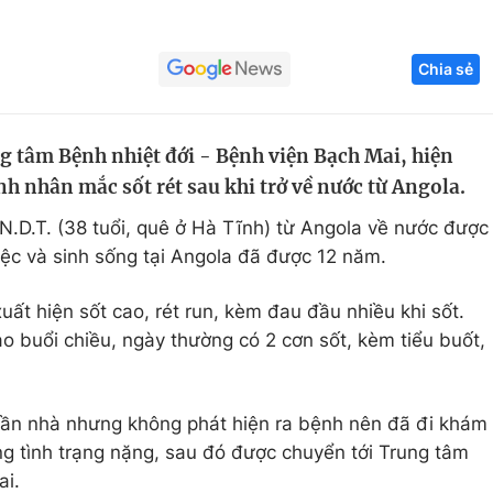
Góc ảnh
Chia sẻ
Giáo dục
Công nghệ
Tuyển sinh
Hitech Công ng
g tâm Bệnh nhiệt đới - Bệnh viện Bạch Mai, hiện
nh nhân mắc sốt rét sau khi trở về nước từ Angola.
Học trực tuyến
Sản phẩm
N.D.T. (38 tuổi, quê ở Hà Tĩnh) từ Angola về nước được
g
Thị trường
iệc và sinh sống tại Angola đã được 12 năm.
Tư vấn
ất hiện sốt cao, rét run, kèm đau đầu nhiều khi sốt.
ào buổi chiều, ngày thường có 2 cơn sốt, kèm tiểu buốt,
 gần nhà nhưng không phát hiện ra bệnh nên đã đi khám
ng tình trạng nặng, sau đó được chuyển tới Trung tâm
ai.