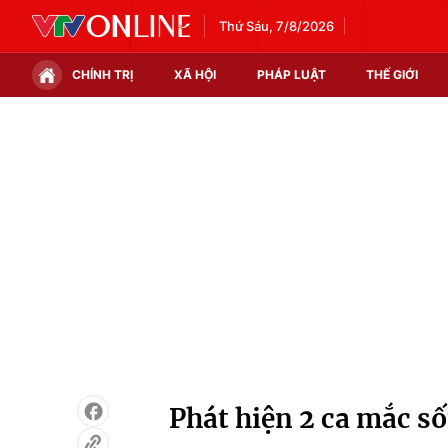
Thứ Sáu, 7/8/2026
CHÍNH TRỊ
XÃ HỘI
PHÁP LUẬT
THẾ GIỚI
Chính trị
Xã hội
Thế giới
Kinh tế
Tin tức
Tài chính
Thế giới đó đây
Thị trường
Câu chuyện quốc tế
Góc doanh nghiệp
Dữ liệu và đời sống
Phát hiện 2 ca mắc sốt