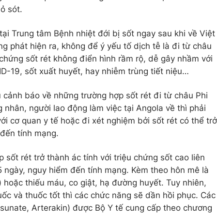
ỏ sót.
tại Trung tâm Bệnh nhiệt đới bị sốt ngay sau khi về Việt
 phát hiện ra, không để ý yếu tố dịch tễ là đi từ châu
 chứng sốt rét không điển hình rầm rộ, dễ gây nhầm với
-19, sốt xuất huyết, hay nhiễm trùng tiết niệu…
cảnh báo về những trường hợp sốt rét đi từ châu Phi
g nhân, người lao động làm việc tại Angola về thì phải
với cơ quan y tế hoặc đi xét nghiệm bởi sốt rét có thể trở
 đến tính mạng.
sốt rét trở thành ác tính với triệu chứng sốt cao liên
 5 ngày, nguy hiểm đến tính mạng. Kèm theo hôn mê là
.) hoặc thiếu máu, co giật, hạ đường huyết. Tuy nhiên,
huốc và thuốc tốt thì các chức năng sẽ dần hồi phục. Các
tesunate, Arterakin) được Bộ Y tế cung cấp theo chương