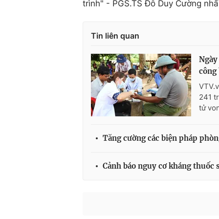
trình" - PGS.TS Đỗ Duy Cường nh
Tin liên quan
Ngày 
công 
VTV.v
241 t
tử vo
Tăng cường các biện pháp phòng
Cảnh báo nguy cơ kháng thuốc số