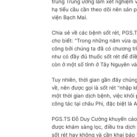
trùng Trung ương làm xét nghiệm v
hạ tiểu cầu cần theo dõi nên sản
viện Bạch Mai.
Chia sẻ về các bệnh sốt rét, PGS
cho biết: "Trong những năm vừa q
công bởi chúng ta đã có chương tr
như có đầy đủ thuốc sốt rét để điều
còn ở một số tỉnh ở Tây Nguyên v
Tuy nhiên, thời gian gần đây chúng
về, nên được gọi là sốt rét "nhập 
một thời gian dịch bệnh, việc khôi
công tác tại châu Phi, đặc biệt là 
PGS.TS Đỗ Duy Cường khuyến cáo: N
được khám sàng lọc, điều tra dịch
sốt rét hay không và cần khai báo 