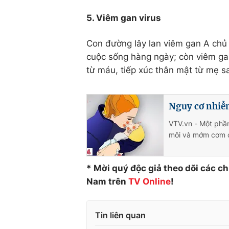
5. Viêm gan virus
Con đường lây lan viêm gan A chủ 
cuộc sống hàng ngày; còn viêm ga
từ máu, tiếp xúc thân mật từ mẹ s
Nguy cơ nhiễ
VTV.vn - Một phần
môi và mớm cơm c
* Mời quý độc giả theo dõi các c
Nam trên
TV Online
!
Tin liên quan