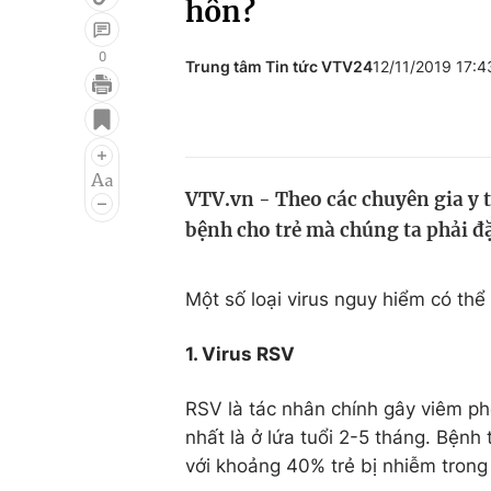
hôn?
0
Trung tâm Tin tức VTV24
12/11/2019 17:
Giải trí
Đời sống
Điện ảnh
Du lịch
Âm nhạc
Làm đẹp
VTV.vn - Theo các chuyên gia y t
bệnh cho trẻ mà chúng ta phải đặc
Sao
Chất lượng cuộc sốn
Một số loại virus nguy hiểm có thể
1. Virus RSV
RSV là tác nhân chính gây viêm phổ
nhất là ở lứa tuổi 2-5 tháng. Bện
với khoảng 40% trẻ bị nhiễm trong 