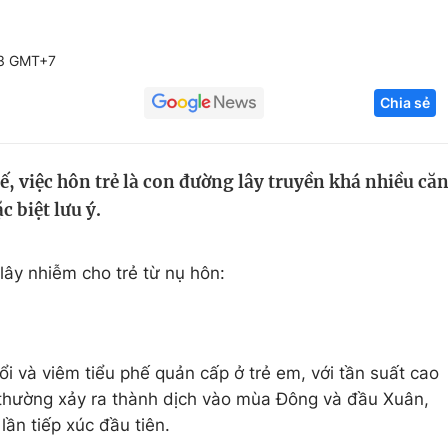
Góc ảnh
43 GMT+7
Giáo dục
Công nghệ
Chia sẻ
Tuyển sinh
Hitech Công ng
Học trực tuyến
Sản phẩm
ế, việc hôn trẻ là con đường lây truyền khá nhiều că
 biệt lưu ý.
g
Thị trường
Tư vấn
 lây nhiễm cho trẻ từ nụ hôn:
i và viêm tiểu phế quản cấp ở trẻ em, với tần suất cao
h thường xảy ra thành dịch vào mùa Đông và đầu Xuân,
lần tiếp xúc đầu tiên.