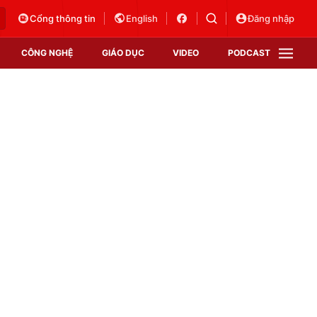
Cổng thông tin
English
Đăng nhập
CÔNG NGHỆ
GIÁO DỤC
VIDEO
PODCAST
VTV Money
VTV Thể thao
VTV Sức khoẻ
Bất động sản
Thị trường 24h
Tấm lòng Việt
Vươn mình bằng AI
VTV4
VTV8
VTV9
Lịch phát sóng
Giao lưu trực tuyến
Sự kiện