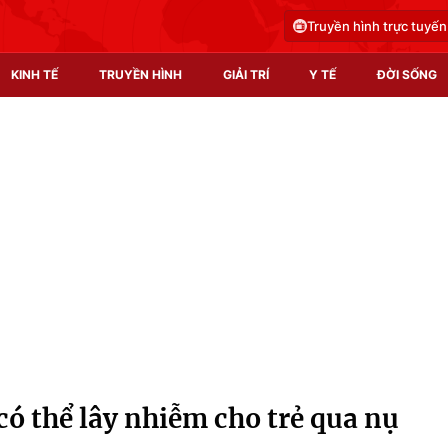
Truyền hình trực tuyến
KINH TẾ
TRUYỀN HÌNH
GIẢI TRÍ
Y TẾ
ĐỜI SỐNG
Pháp luật
Y tế
Truyền hình
Multimedia
Phim VTV
Video
Hậu trường
Shorts video
Nhân vật
Podcast
Khán giả
EMagazine
Giải sao mai
Photo
ó thể lây nhiễm cho trẻ qua nụ
Infographic