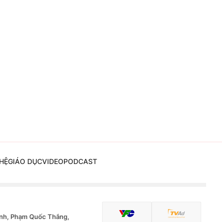
HỆ
GIÁO DỤC
VIDEO
PODCAST
nh, Phạm Quốc Thắng,