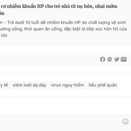
cơ nhiễm khuẩn HP cho trẻ nhỏ từ nụ hôn, nhai mớm
ăn
n - Trẻ dưới 10 tuổi dễ nhiễm khuẩn HP do chất lượng vệ sinh
rường sống, thói quen ăn uống, đặc biệt là tiếp xúc hôn hít của
 lớn.
y tế
viêm loét dạ dày
virus nguy hiểm
tiểu phế quản