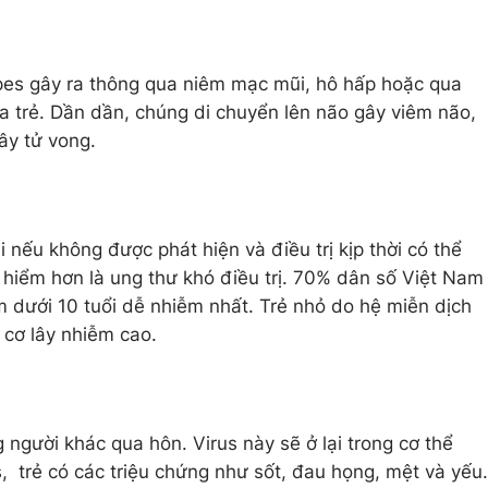
es gây ra thông qua niêm mạc mũi, hô hấp hoặc qua
ủa trẻ. Dần dần, chúng di chuyển lên não gây viêm não,
ây tử vong.
i nếu không được phát hiện và điều trị kịp thời có thể
 hiểm hơn là ung thư khó điều trị. 70% dân số Việt Nam
m dưới 10 tuổi dễ nhiễm nhất. Trẻ nhỏ do hệ miễn dịch
 cơ lây nhiễm cao.
g người khác qua hôn. Virus này sẽ ở lại trong cơ thể
s, trẻ có các triệu chứng như sốt, đau họng, mệt và yếu.