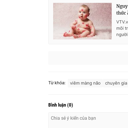
Nguy 
thức 
VTV.v
môi t
người
Từ khóa:
viêm màng não
chuyên gia 
Bình luận
(
0
)