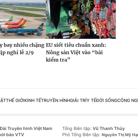
y bay nhiều chặng
EU siết tiêu chuẩn xanh:
dịp nghỉ lễ 2/9
Nông sản Việt vào “bài
kiểm tra”
UẬT
THẾ GIỚI
KINH TẾ
TRUYỀN HÌNH
GIẢI TRÍ
Y TẾ
ĐỜI SỐNG
CÔNG NG
Đài Truyền hình Việt Nam
Tổng Biên tập:
Vũ Thanh Thủy
hời báo VTV
Phó Tổng Biên tập:
Nguyễn Thị Mỹ Hạ