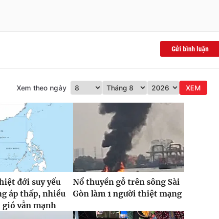
Gửi bình luận
Xem theo ngày
XEM
hiệt đới suy yếu
Nổ thuyền gỗ trên sông Sài
g áp thấp, nhiều
Gòn làm 1 người thiệt mạng
n gió vẫn mạnh