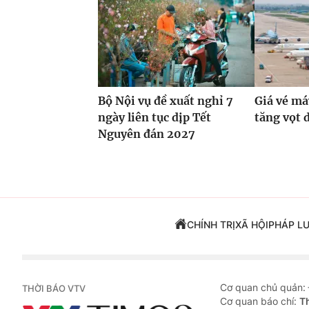
Bộ Nội vụ đề xuất nghỉ 7
Giá vé má
ngày liên tục dịp Tết
tăng vọt 
Nguyên đán 2027
CHÍNH TRỊ
XÃ HỘI
PHÁP L
Cơ quan chủ quản:
THỜI BÁO VTV
Cơ quan báo chí:
T