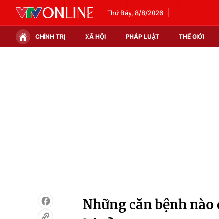
Thứ Bảy, 8/8/2026
CHÍNH TRỊ
XÃ HỘI
PHÁP LUẬT
THẾ GIỚI
Chính trị
Xã hội
Thế giới
Kinh tế
Tin tức
Tài chính
Thế giới đó đây
Thị trường
Câu chuyện quốc tế
Góc doanh nghiệp
Dữ liệu và đời sống
Những căn bệnh nào c