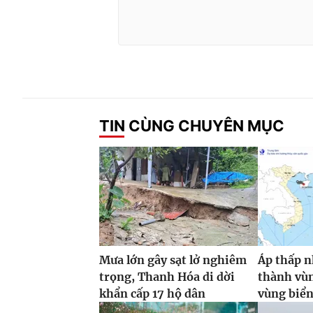
TIN CÙNG CHUYÊN MỤC
Mưa lớn gây sạt lở nghiêm
Áp thấp n
trọng, Thanh Hóa di dời
thành vùn
khẩn cấp 17 hộ dân
vùng biể