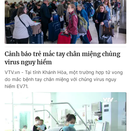
Tin tức
Kinh tế
Thế giới đó đây
Tài chính
Dữ liệu và đời sống
Câu chuyện quốc tế
Thị trường
Truyền hình
Góc doanh nghiệp
Cảnh báo trẻ mắc tay chân miệng chủng
Phim VTV
virus nguy hiểm
Giải trí
Hậu trường
VTV.vn - Tại tỉnh Khánh Hòa, một trường hợp tử vong
Điện ảnh
do mắc bệnh tay chân miệng với chủng virus nguy
Đời sống
Nhân vật
hiểm EV71.
Âm nhạc
Du lịch
Khán giả
Giáo dục
Sao
Làm đẹp
Giải sao mai
Tuyển sinh
Công nghệ
Chất lượng cuộc sống
Học trực tuyến
Hitech Công nghệ tương lai