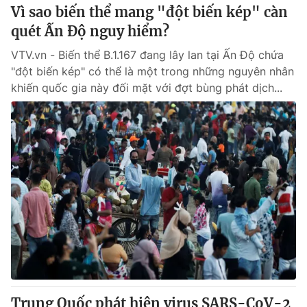
Vì sao biến thể mang "đột biến kép" càn
quét Ấn Độ nguy hiểm?
VTV.vn - Biến thể B.1.167 đang lây lan tại Ấn Độ chứa
"đột biến kép" có thể là một trong những nguyên nhân
khiến quốc gia này đối mặt với đợt bùng phát dịch...
Trung Quốc phát hiện virus SARS-CoV-2