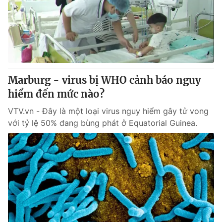
Giao lưu trực tuyến
Sản phẩm
Lịch phát sóng
Thị trường
Tư vấn
Chuyên mục khác
Marburg - virus bị WHO cảnh báo nguy
Emagazine
Podcast
hiểm đến mức nào?
VTV.vn - Đây là một loại virus nguy hiểm gây tử vong
Photo
Infographic
với tỷ lệ 50% đang bùng phát ở Equatorial Guinea.
Video
Shorts video
VTV Money
VTV Thể thao
VTV Sức khoẻ
Bất động sản