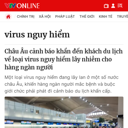
CHÍNH TRỊ
XÃ HỘI
PHÁP LUẬT
THẾ GIỚI
KINH TẾ
TRUYỀ
virus nguy hiểm
Chuyên mục
Châu Âu cảnh báo khẩn đến khách du lịch
Chính trị
về loại virus nguy hiểm lây nhiễm cho
hàng ngàn người
Xã hội
Một loại virus nguy hiểm đang lây lan ở một số nước
châu Âu, khiến hàng ngàn người mắc bệnh và buộc
Pháp luật
giới chức phải phát đi cảnh báo du lịch khẩn cấp.
Y tế
Thế giới