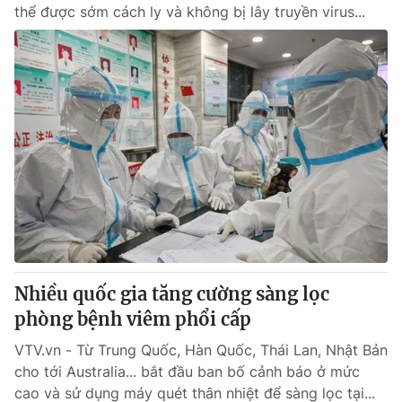
thể được sớm cách ly và không bị lây truyền virus...
Nhiều quốc gia tăng cường sàng lọc
phòng bệnh viêm phổi cấp
VTV.vn - Từ Trung Quốc, Hàn Quốc, Thái Lan, Nhật Bản
cho tới Australia... bắt đầu ban bố cảnh báo ở mức
cao và sử dụng máy quét thân nhiệt để sàng lọc tại...