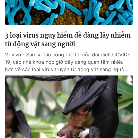
Thị trường 24h
Tấm lòng Việt
VTV4
Vươn mình bằng AI
3 loại virus nguy hiểm dễ dàng lây nhiễm
VTV9
VTV8
từ động vật sang người
VTV.vn - Sau sự tấn công dữ dội của đại dịch COVID-
Liên hệ tòa soạn
English
19, các nhà khoa học giờ đây càng quan tâm nhiều
hơn về các loại virus truyền từ động vật sang người.
THỜI BÁO VTV
Theo dõi báo trên
Cơ quan chủ quản:
Đài Truyền hình Việt Nam
Cơ quan báo chí:
Thời báo VTV