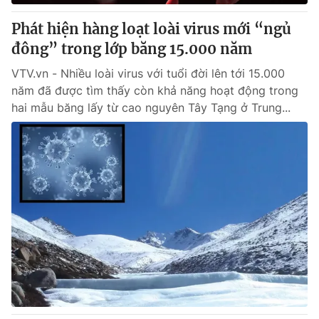
Phát hiện hàng loạt loài virus mới “ngủ
® Cấm sao chép dưới mọi hình thức nếu không có sự chấp
đông” trong lớp băng 15.000 năm
thuận bằng văn bản. Ghi rõ nguồn VTV.vn khi phát hành lại
thông tin từ website này.
VTV.vn - Nhiều loài virus với tuổi đời lên tới 15.000
năm đã được tìm thấy còn khả năng hoạt động trong
hai mẫu băng lấy từ cao nguyên Tây Tạng ở Trung...