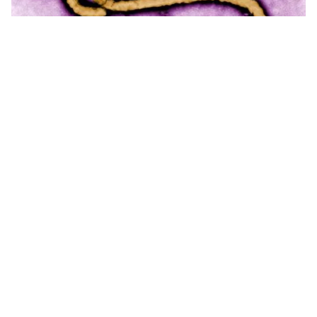
Tin mới
Video
Live
Emagazine
Trang chủ
Tổng thống Mỹ Donald Trump kêu gọi
người dân Mỹ tiêm phòng sởi
VTV.vn - Tổng thống Mỹ Donald Trump kêu gọi người
dân Mỹ tự bảo vệ mình bằng cách tiêm vaccine phòng
bệnh sởi trong bối cảnh bệnh sởi bùng phát trên...