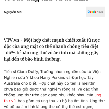
Chính trị
Truyền hình
Văn hóa - Giải trí
Nguyễn Mai
Xã hội
Y tế
Đời sống
Pháp luật
Công nghệ
Giáo dục
VTV.vn - Một hợp chất mạnh chiết xuất từ ​​nọc
Y tế
độc của ong mật có thể nhanh chóng tiêu diệt
100% tế bào ung thư vú ác tính mà không gây
Thế giới
hại đến tế bào bình thường.
Tin tức
Tiến sĩ Ciara Duffy, Trưởng nhóm nghiên cứu từ Viện
Kinh tế
Nghiên cứu Y khoa Harry Perkins và Đại học Tây
Thế giới đó đây
Tài chính
Australia cho biết: Hợp chất này có tên là melittin,
Dữ liệu và đời sống
Câu chuyện quốc tế
chưa bao giờ được thử nghiệm rộng rãi về đặc tính
Thị trường
chống ung thư trên các dạng phụ khác nhau của
ung
Truyền hình
thư vú
, bao gồm cả ung thư vú bộ ba âm tính. Ung thư
Góc doanh nghiệp
vú bộ ba âm tính là ung thư có thụ thể estrogen,