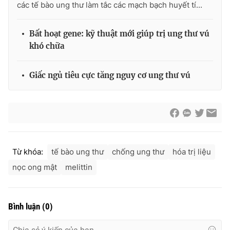
các tế bào ung thư làm tắc các mạch bạch huyết tí...
Ðiện thoại Thời báo VTV:
024.66 897 897
Email:
toasoan@vtv.vn
Bất hoạt gene: kỹ thuật mới giúp trị ung thư vú
Liên hệ quảng cáo:
024-7300.7108
khó chữa
Giấc ngủ tiêu cực tăng nguy cơ ung thư vú
Từ khóa:
tế bào ung thư
chống ung thư
hóa trị liệu
nọc ong mật
melittin
® Cấm sao chép dưới mọi hình thức nếu không có sự chấp
thuận bằng văn bản. Ghi rõ nguồn VTV.vn khi phát hành lại
thông tin từ website này.
Bình luận
(
0
)