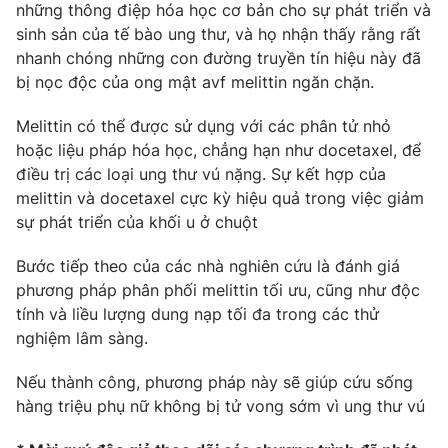
những thông điệp hóa học cơ bản cho sự phát triển và
Photo
Infographic
sinh sản của tế bào ung thư, và họ nhận thấy rằng rất
nhanh chóng những con đường truyền tín hiệu này đã
bị nọc độc của ong mật avf melittin ngăn chặn.
Video
Shorts video
Melittin có thể được sử dụng với các phân tử nhỏ
VTV Money
VTV Thể thao
hoặc liệu pháp hóa học, chẳng hạn như docetaxel, để
điều trị các loại ung thư vú nặng. Sự kết hợp của
melittin và docetaxel cực kỳ hiệu quả trong việc giảm
VTV Sức khoẻ
Bất động sản
sự phát triển của khối u ở chuột
Thị trường 24h
Tấm lòng Việt
Bước tiếp theo của các nhà nghiên cứu là đánh giá
phương pháp phân phối melittin tối ưu, cũng như độc
tính và liều lượng dung nạp tối đa trong các thử
VTV4
Vươn mình bằng AI
nghiệm lâm sàng.
VTV9
VTV8
Nếu thành công, phương pháp này sẽ giúp cứu sống
hàng triệu phụ nữ không bị tử vong sớm vì ung thư vú
Liên hệ tòa soạn
English