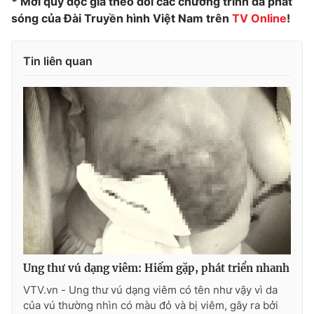
* Mời quý độc giả theo dõi các chương trình đã phát
sóng của Đài Truyền hình Việt Nam trên
TV Online
!
Tin liên quan
THỜI BÁO VTV
Theo dõi báo trên
Cơ quan chủ quản:
Đài Truyền hình Việt Nam
Cơ quan báo chí:
Thời báo VTV
Giấy phép hoạt động báo in và báo điện tử số 483/GP-BTTTT
cấp ngày 29/12/2023
Tổng Biên tập:
Vũ Thanh Thủy
Ung thư vú dạng viêm: Hiếm gặp, phát triển nhanh
Phó Tổng Biên tập:
Nguyễn Thị Mỹ Hạnh, Phạm Quốc Thắng,
Nguyễn Trọng Ninh
VTV.vn - Ung thư vú dạng viêm có tên như vậy vì da
Tổng đài VTV:
024.38 355 931 - 024.38 355 932
của vú thường nhìn có màu đỏ và bị viêm, gây ra bởi