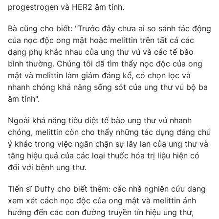
Phim VTV
progestrogen và HER2 âm tính.
Giải trí
Hậu trường
Bà cũng cho biết: "Trước đây chưa ai so sánh tác động
Điện ảnh
Đời sống
của nọc độc ong mật hoặc melittin trên tất cả các
Nhân vật
Âm nhạc
dạng phụ khác nhau của ung thư vú và các tế bào
Du lịch
Khán giả
bình thường. Chúng tôi đã tìm thấy nọc độc của ong
Giáo dục
Sao
mật và melittin làm giảm đáng kể, có chọn lọc và
Làm đẹp
Giải sao mai
nhanh chóng khả năng sống sót của ung thư vú bộ ba
Tuyển sinh
Công nghệ
Chất lượng cuộc sống
âm tính".
Học trực tuyến
Hitech Công nghệ tương lai
Ngoài khả năng tiêu diệt tế bào ung thư vú nhanh
Giao lưu trực tuyến
chóng, melittin còn cho thấy những tác dụng đáng chú
Sản phẩm
ý khác trong việc ngăn chặn sự lây lan của ung thư và
Lịch phát sóng
Thị trường
tăng hiệu quả của các loại thuốc hóa trị liệu hiện có
đối với bệnh ung thư.
Tư vấn
Chuyên mục khác
Tiến sĩ Duffy cho biết thêm: các nhà nghiên cứu đang
xem xét cách nọc độc của ong mật và melittin ảnh
Emagazine
Podcast
hưởng đến các con đường truyền tín hiệu ung thư,