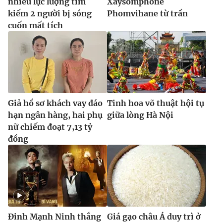
nhiều lực lượng tìm
Xaysomphone
kiếm 2 người bị sóng
Phomvihane từ trần
cuốn mất tích
Giả hồ sơ khách vay đáo
Tinh hoa võ thuật hội tụ
hạn ngân hàng, hai phụ
giữa lòng Hà Nội
nữ chiếm đoạt 7,13 tỷ
đồng
Đinh Mạnh Ninh thắng
Giá gạo châu Á duy trì ở