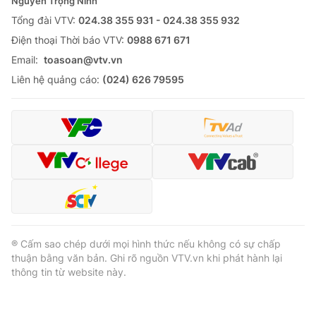
Nguyễn Trọng Ninh
Tổng đài VTV:
024.38 355 931 - 024.38 355 932
Ðiện thoại Thời báo VTV:
0988 671 671
Email:
toasoan@vtv.vn
Liên hệ quảng cáo:
(024) 626 79595
® Cấm sao chép dưới mọi hình thức nếu không có sự chấp
thuận bằng văn bản. Ghi rõ nguồn VTV.vn khi phát hành lại
thông tin từ website này.