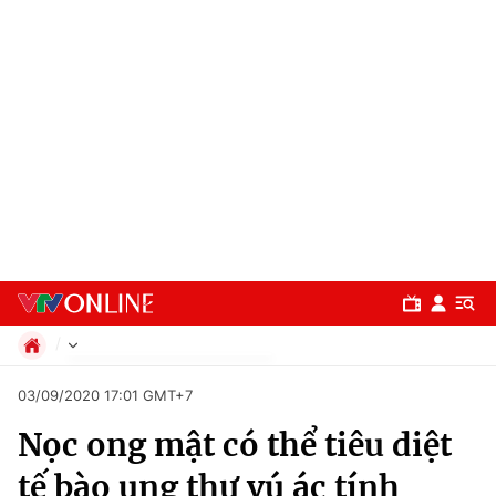
Chính trị
03/09/2020 17:01 GMT+7
Xã hội
Nọc ong mật có thể tiêu diệt
Pháp luật
Chuyên mục
Kinh tế
tế bào ung thư vú ác tính
Thể thao