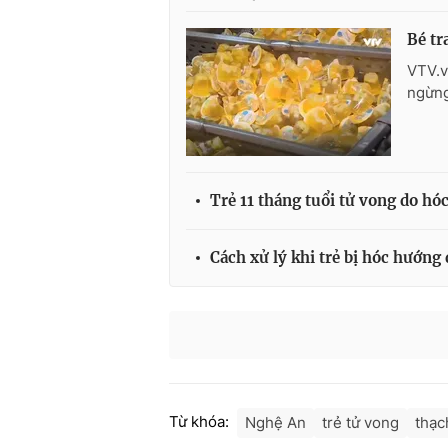
Bé tr
VTV.v
ngừng
Trẻ 11 tháng tuổi tử vong do hó
Cách xử lý khi trẻ bị hóc hướng
Từ khóa:
Nghệ An
trẻ tử vong
thạc