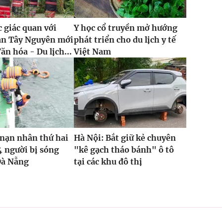
 giác quan với
Y học cổ truyền mở hướng
an Tây Nguyên mới
phát triển cho du lịch y tế
ăn hóa - Du lịch...
Việt Nam
nạn nhân thứ hai
Hà Nội: Bắt giữ kẻ chuyên
4 người bị sóng
"kê gạch tháo bánh" ô tô
Đà Nẵng
tại các khu đô thị