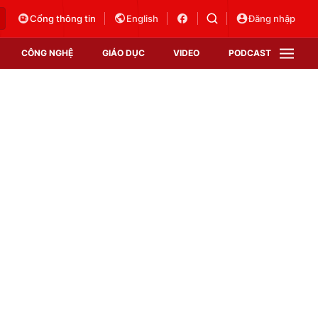
Cổng thông tin
English
Đăng nhập
CÔNG NGHỆ
GIÁO DỤC
VIDEO
PODCAST
VTV Money
VTV Thể thao
VTV Sức khoẻ
Bất động sản
Thị trường 24h
Tấm lòng Việt
Vươn mình bằng AI
VTV4
VTV8
VTV9
Lịch phát sóng
Giao lưu trực tuyến
Sự kiện