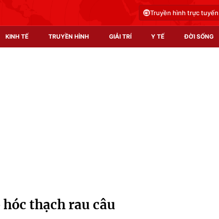
Truyền hình trực tuyến
KINH TẾ
TRUYỀN HÌNH
GIẢI TRÍ
Y TẾ
ĐỜI SỐNG
Pháp luật
Y tế
Truyền hình
Multimedia
Phim VTV
Video
Hậu trường
Shorts video
Nhân vật
Podcast
Khán giả
EMagazine
Giải sao mai
Photo
 hóc thạch rau câu
Infographic