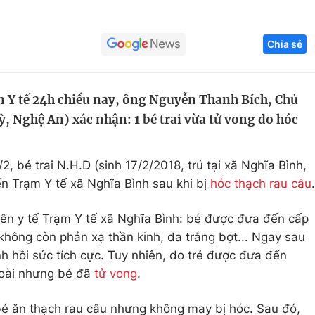
Góc ảnh
Chia sẻ
Giáo dục
Công nghệ
Tuyển sinh
Hitech Công ng
n Y tế 24h chiều nay, ông Nguyễn Thanh Bích, Chủ
, Nghệ An) xác nhận: 1 bé trai vừa tử vong do hóc
Học trực tuyến
Sản phẩm
g
Thị trường
, bé trai N.H.D (sinh 17/2/2018, trú tại xã Nghĩa Bình,
Tư vấn
n Trạm Y tế xã Nghĩa Bình sau khi bị
hóc thạch rau câu
.
ên y tế Trạm Y tế xã Nghĩa Bình: bé được đưa đến cấp
 không còn phản xạ thần kinh, da trắng bợt... Ngay sau
ành hồi sức tích cực. Tuy nhiên, do trẻ được đưa đến
goài nhưng bé đã
tử vong
.
bé ăn thạch rau câu nhưng không may bị hóc. Sau đó,