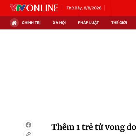
Thứ Bảy, 8/8/2026
CHÍNH TRỊ
XÃ HỘI
PHÁP LUẬT
THẾ GIỚI
Chính trị
Xã hội
Thế giới
Kinh tế
Tin tức
Tài chính
Thế giới đó đây
Thị trường
Câu chuyện quốc tế
Góc doanh nghiệp
Dữ liệu và đời sống
Thêm 1 trẻ tử vong do