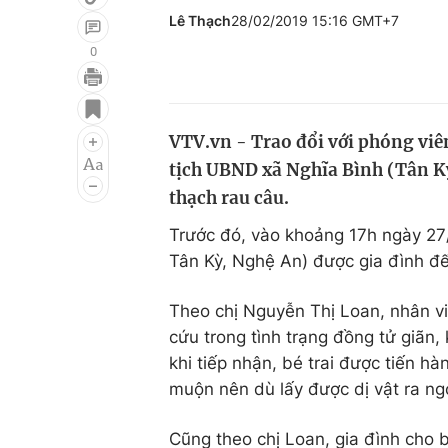
Lê Thạch
28/02/2019 15:16 GMT+7
0
Giải trí
Đời sống
Điện ảnh
Du lịch
VTV.vn - Trao đổi với phóng viê
tịch UBND xã Nghĩa Bình (Tân Kỳ
Âm nhạc
Làm đẹp
thạch rau câu.
Sao
Chất lượng cuộc sốn
Trước đó, vào khoảng 17h ngày 27/2
Tân Kỳ, Nghệ An) được gia đình đế
Theo chị Nguyễn Thị Loan, nhân vi
cứu trong tình trạng đồng tử giãn,
khi tiếp nhận, bé trai được tiến h
muộn nên dù lấy được dị vật ra n
Cũng theo chị Loan, gia đình cho 