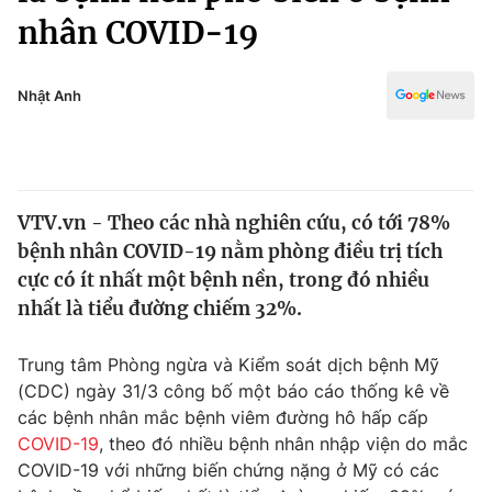
Chính trị
nhân COVID-19
Truyền hình
Văn hóa - Giải trí
Xã hội
Y tế
Nhật Anh
Đời sống
Pháp luật
Công nghệ
Giáo dục
Y tế
VTV.vn - Theo các nhà nghiên cứu, có tới 78%
bệnh nhân COVID-19 nằm phòng điều trị tích
Thế giới
cực có ít nhất một bệnh nền, trong đó nhiều
Tin tức
nhất là tiểu đường chiếm 32%.
Kinh tế
Thế giới đó đây
Trung tâm Phòng ngừa và Kiểm soát dịch bệnh Mỹ
Tài chính
Dữ liệu và đời sống
(CDC) ngày 31/3 công bố một báo cáo thống kê về
Câu chuyện quốc tế
Thị trường
các bệnh nhân mắc bệnh viêm đường hô hấp cấp
COVID-19
, theo đó nhiều bệnh nhân nhập viện do mắc
Truyền hình
Góc doanh nghiệp
COVID-19 với những biến chứng nặng ở Mỹ có các