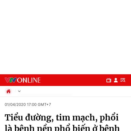
Chính trị
01/04/2020 17:00 GMT+7
Xã hội
Tiểu đường, tim mạch, phổi
Pháp luật
Chuyên mục
Kinh tế
là bệnh nền phổ biến ở bệnh
Thể thao