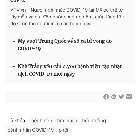
CoV-2
VTV.vn - Người nghi mắc COVID-19 tại Mỹ có thể tự
lấy mẫu và gửi đến phòng xét nghiệm, giúp tăng tốc
độ sàng lọc người mắc căn bệnh này.
THỜI BÁO VTV
Mỹ vượt Trung Quốc về số ca tử vong do
COVID-19
Theo dõi báo trên
Nhà Trắng yêu cầu 4.700 bệnh viện cập nhật
dịch COVID-19 mỗi ngày
Cơ quan chủ quản:
Đài Truyền hình Việt Nam
Cơ quan báo chí:
Thời báo VTV
Giấy phép hoạt động báo in và báo điện tử số 483/GP-BTTTT
cấp ngày 29/12/2023
Tổng Biên tập:
Vũ Thanh Thủy
Phó Tổng Biên tập:
Nguyễn Thị Mỹ Hạnh, Phạm Quốc Thắng,
Từ khóa:
bệnh nền
tim mạch
tiểu đường
Nguyễn Trọng Ninh
bệnh nhân COVID-19
phổi
Tổng đài VTV:
024.38 355 931 - 024.38 355 932