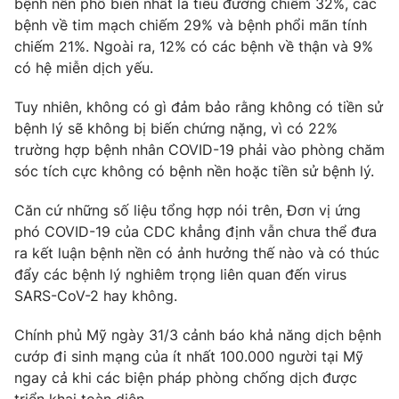
bệnh nền phổ biến nhất là tiểu đường chiếm 32%, các
Phim VTV
Giải trí
bệnh về tim mạch chiếm 29% và bệnh phổi mãn tính
Hậu trường
chiếm 21%. Ngoài ra, 12% có các bệnh về thận và 9%
Điện ảnh
có hệ miễn dịch yếu.
Đời sống
Nhân vật
Âm nhạc
Tuy nhiên, không có gì đảm bảo rằng không có tiền sử
Du lịch
Khán giả
Giáo dục
Sao
bệnh lý sẽ không bị biến chứng nặng, vì có 22%
Làm đẹp
Giải sao mai
trường hợp bệnh nhân COVID-19 phải vào phòng chăm
Tuyển sinh
sóc tích cực không có bệnh nền hoặc tiền sử bệnh lý.
Công nghệ
Chất lượng cuộc sống
Học trực tuyến
Căn cứ những số liệu tổng hợp nói trên, Đơn vị ứng
Hitech Công nghệ tương lai
Giao lưu trực tuyến
phó COVID-19 của CDC khẳng định vẫn chưa thể đưa
Sản phẩm
ra kết luận bệnh nền có ảnh hưởng thế nào và có thúc
đẩy các bệnh lý nghiêm trọng liên quan đến virus
Lịch phát sóng
Thị trường
SARS-CoV-2 hay không.
Tư vấn
Chính phủ Mỹ ngày 31/3 cảnh báo khả năng dịch bệnh
Chuyên mục khác
cướp đi sinh mạng của ít nhất 100.000 người tại Mỹ
Emagazine
Podcast
ngay cả khi các biện pháp phòng chống dịch được