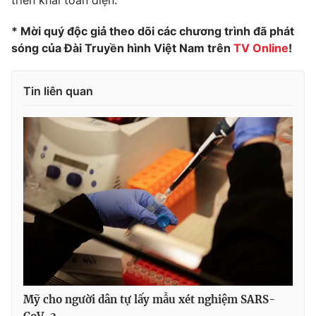
triển khai toàn diện.
Photo
Infographic
* Mời quý độc giả theo dõi các chương trình đã phát
sóng của Đài Truyền hình Việt Nam trên
TV Online
!
Video
Shorts video
Tin liên quan
VTV Money
VTV Thể thao
VTV Sức khoẻ
Bất động sản
Thị trường 24h
Tấm lòng Việt
VTV4
Vươn mình bằng AI
VTV9
VTV8
Mỹ cho người dân tự lấy mẫu xét nghiệm SARS-
Liên hệ tòa soạn
English