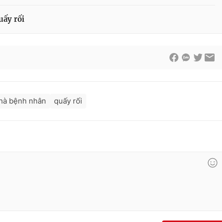
uấy rối
hà bệnh nhân
quấy rối