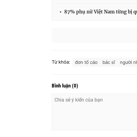
87% phụ nữ Việt Nam từng bị q
Từ khóa:
đơn tố cáo
bác sĩ
người n
Bình luận
(
0
)