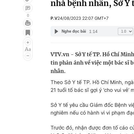
nhà bệnh nhân, Sở Y t
0
P.V
24/08/2023 22:07 GMT+7
Giải trí
Đời sống
1:14
Nghe đọc bài
Điện ảnh
Du lịch
Âm nhạc
Làm đẹp
VTV.vn - Sở Y tế TP. Hồ Chí Min
tin phản ánh về việc một bác sĩ 
Sao
Chất lượng cuộc sốn
nhân.
Theo Sở Y tế TP. Hồ Chí Minh, ngày
21 tuổi tố bác sĩ gợi ý ‘cho vui vẻ’
Sở Y tế yêu cầu Giám đốc Bệnh việ
nghiêm nếu có hành vi vi phạm đạ
Trước đó, nhận được đơn tố cáo của