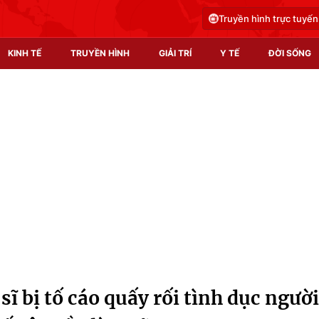
Truyền hình trực tuyến
KINH TẾ
TRUYỀN HÌNH
GIẢI TRÍ
Y TẾ
ĐỜI SỐNG
Pháp luật
Y tế
Truyền hình
Multimedia
Phim VTV
Video
Hậu trường
Shorts video
Nhân vật
Podcast
Khán giả
EMagazine
Giải sao mai
Photo
sĩ bị tố cáo quấy rối tình dục người
Infographic