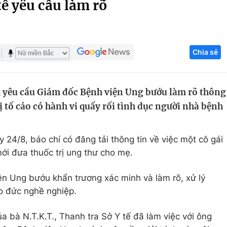
ế yêu cầu làm rõ
Góc ảnh
Giáo dục
Công nghệ
Chia sẻ
Tuyển sinh
Hitech Công ng
Học trực tuyến
Sản phẩm
h yêu cầu Giám đốc Bệnh viện Ung bướu làm rõ thông
bị tố cáo có hành vi quấy rối tình dục người nhà bệnh
g
Thị trường
Tư vấn
 24/8, báo chí có đăng tải thông tin về việc một cô gái
 mới đưa thuốc trị ung thư cho mẹ.
n Ung bướu khẩn trương xác minh và làm rõ, xử lý
o đức nghề nghiệp.
 bà N.T.K.T., Thanh tra Sở Y tế đã làm việc với ông