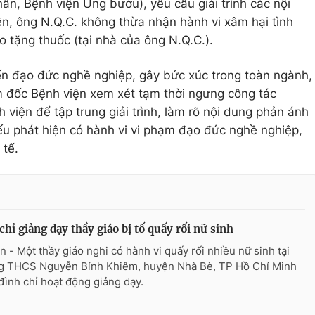
hân, Bệnh viện Ung bướu), yêu cầu giải trình các nội
n, ông N.Q.C. không thừa nhận hành vi xâm hại tình
o tặng thuốc (tại nhà của ông N.Q.C.).
ến đạo đức nghề nghiệp, gây bức xúc trong toàn ngành,
 đốc Bệnh viện xem xét tạm thời ngưng công tác
viện để tập trung giải trình, làm rõ nội dung phản ánh
ếu phát hiện có hành vi vi phạm đạo đức nghề nghiệp,
 tế.
chỉ giảng dạy thầy giáo bị tố quấy rối nữ sinh
n - Một thầy giáo nghi có hành vi quấy rối nhiều nữ sinh tại
g THCS Nguyễn Bỉnh Khiêm, huyện Nhà Bè, TP Hồ Chí Minh
 đình chỉ hoạt động giảng dạy.