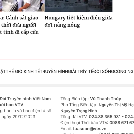
: Cảnh sát giao
Hungary tiết kiệm điện giữa
 thời đưa người
đợt nắng nóng
t tỉnh đi cấp cứu
UẬT
THẾ GIỚI
KINH TẾ
TRUYỀN HÌNH
GIẢI TRÍ
Y TẾ
ĐỜI SỐNG
CÔNG NG
Đài Truyền hình Việt Nam
Tổng Biên tập:
Vũ Thanh Thủy
hời báo VTV
Phó Tổng Biên tập:
Nguyễn Thị Mỹ Hạ
g báo in và báo điện tử số
Nguyễn Trọng Ninh
 ngày 29/12/2023
Tổng đài VTV:
024.38 355 931 - 024
Ðiện thoại Thời báo VTV:
0988 671 6
Email:
toasoan@vtv.vn