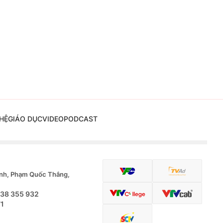
HỆ
GIÁO DỤC
VIDEO
PODCAST
nh, Phạm Quốc Thắng,
.38 355 932
71