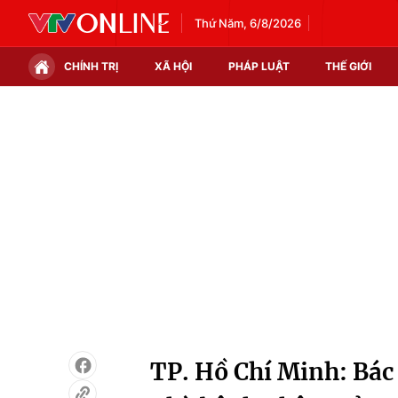
Thứ Năm, 6/8/2026
CHÍNH TRỊ
XÃ HỘI
PHÁP LUẬT
THẾ GIỚI
Chính trị
Xã hội
Thế giới
Kinh tế
Tin tức
Tài chính
Thế giới đó đây
Thị trường
Câu chuyện quốc tế
Góc doanh nghiệp
Dữ liệu và đời sống
TP. Hồ Chí Minh: Bác 