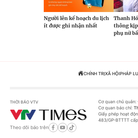
Người lên kế hoạch du lịch
Thanh Hóa
ít được ghi nhận nhất
thông kịp
phụ nữ bấ
CHÍNH TRỊ
XÃ HỘI
PHÁP L
Cơ quan chủ quản:
THỜI BÁO VTV
Cơ quan báo chí:
T
Giấy phép hoạt độn
483/GP-BTTTT cấp
Theo dõi báo trên