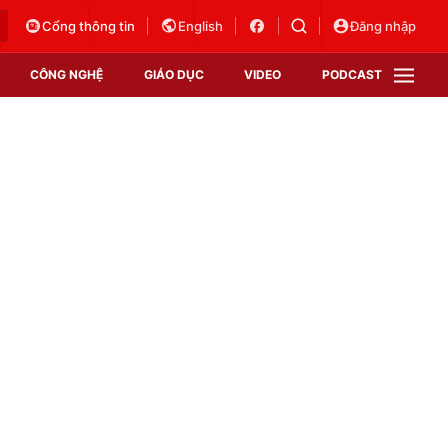
Cổng thông tin
English
Đăng nhập
CÔNG NGHỆ
GIÁO DỤC
VIDEO
PODCAST
VTV Money
VTV Thể thao
VTV Sức khoẻ
Bất động sản
Thị trường 24h
Tấm lòng Việt
Vươn mình bằng AI
VTV4
VTV8
VTV9
Lịch phát sóng
Giao lưu trực tuyến
Sự kiện