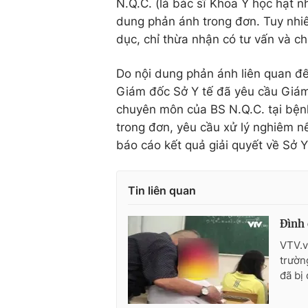
N.Q.C. (là bác sĩ Khoa Y học hạt n
dung phản ánh trong đơn. Tuy nhiê
dục, chỉ thừa nhận có tư vấn và ch
Do nội dung phản ánh liên quan đ
Giám đốc Sở Y tế đã yêu cầu Giám
chuyên môn của BS N.Q.C. tại bệnh 
trong đơn, yêu cầu xử lý nghiêm n
báo cáo kết quả giải quyết về Sở Y
Tin liên quan
Đình 
VTV.v
trườn
đã bị