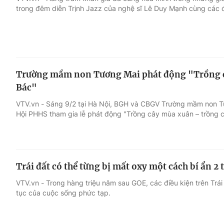
trong đêm diễn Trịnh Jazz của nghệ sĩ Lê Duy Mạnh cùng các 
Giải trí
Đời sống
Điện ảnh
Du lịch
Trường mầm non Tương Mai phát động "Trồng c
Âm nhạc
Làm đẹp
Bác"
VTV.vn - Sáng 9/2 tại Hà Nội, BGH và CBGV Trường mầm non T
Sao
Chất lượng cuộc sốn
Hội PHHS tham gia lễ phát động "Trồng cây mùa xuân – trồng c
Trái đất có thể từng bị mất oxy một cách bí ẩn 2
VTV.vn - Trong hàng triệu năm sau GOE, các điều kiện trên Trái
tục của cuộc sống phức tạp.