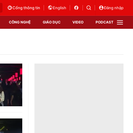
Cổng thông tin
English
Đăng nhập
CÔNG NGHỆ
GIÁO DỤC
VIDEO
PODCAST
VTV Money
VTV Thể thao
VTV Sức khoẻ
Bất động sản
Thị trường 24h
Tấm lòng Việt
Vươn mình bằng AI
VTV4
VTV8
VTV9
Lịch phát sóng
Giao lưu trực tuyến
Sự kiện