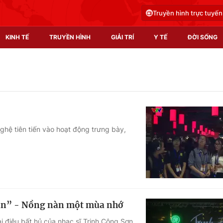
Truyền hình trực tuyến
KINH TẾ
TRUYỀN HÌNH
GIẢI TRÍ
Y TẾ
ĐỜI SỐNG
Pháp luật
Y tế
Truyền hình
Multimedia
Phim VTV
Video
ghệ tiên tiến vào hoạt động trưng bày,
Hậu trường
Shorts video
Nhân vật
Podcast
Khán giả
EMagazine
Giải sao mai
Photo
bạn” - Nồng nàn một mùa nhớ
Infographic
i điệu bất hủ của nhạc sĩ Trịnh Công Sơn