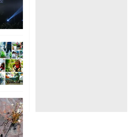
Liên hệ toà soạn
hệ tương lai