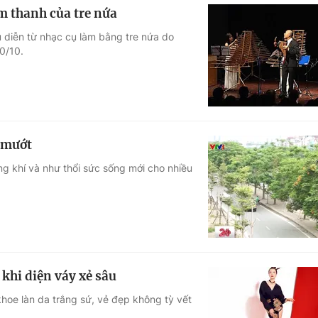
m thanh của tre nứa
 diễn từ nhạc cụ làm bằng tre nứa do
0/10.
 mướt
g khí và như thổi sức sống mới cho nhiều
khi diện váy xẻ sâu
khoe làn da trắng sứ, vẻ đẹp không tỳ vết