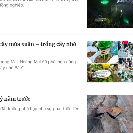
đồng nghiệp.
Góc ảnh
Giáo dục
Công nghệ
Tuyển sinh
Hitech Công ng
ây mùa xuân – trồng cây nhớ
Học trực tuyến
Sản phẩm
ương Mai, Hoàng Mai đã phối hợp cùng
g
Thị trường
ây nhớ Bác".
Tư vấn
 tỷ năm trước
 đất không phù hợp cho sự phát triển liên