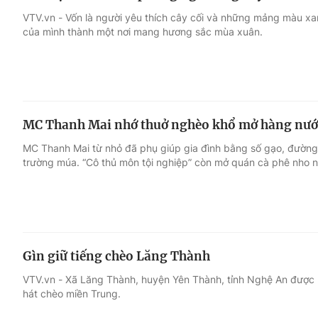
VTV.vn - Vốn là người yêu thích cây cối và những mảng màu x
của mình thành một nơi mang hương sắc mùa xuân.
MC Thanh Mai nhớ thuở nghèo khổ mở hàng nước
MC Thanh Mai từ nhỏ đã phụ giúp gia đình bằng số gạo, đườn
trường múa. “Cô thủ môn tội nghiệp” còn mở quán cà phê nho n
Gìn giữ tiếng chèo Lăng Thành
VTV.vn - Xã Lăng Thành, huyện Yên Thành, tỉnh Nghệ An được bi
hát chèo miền Trung.