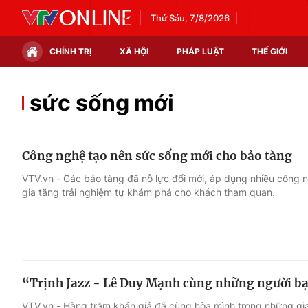
Thứ Sáu, 7/8/2026
CHÍNH TRỊ
XÃ HỘI
PHÁP LUẬT
THẾ GIỚI
Chính trị
Xã hội
sức sống mới
Thế giới
Kinh tế
Công nghệ tạo nên sức sống mới cho bảo tàng
Tin tức
Tài chính
VTV.vn - Các bảo tàng đã nỗ lực đổi mới, áp dụng nhiều công n
gia tăng trải nghiệm tự khám phá cho khách tham quan.
Thế giới đó đây
Thị trường
Câu chuyện quốc tế
Góc doanh nghiệp
Dữ liệu và đời sống
“Trịnh Jazz - Lê Duy Mạnh cùng những người 
VTV.vn - Hàng trăm khán giả đã cùng hòa mình trong những gia