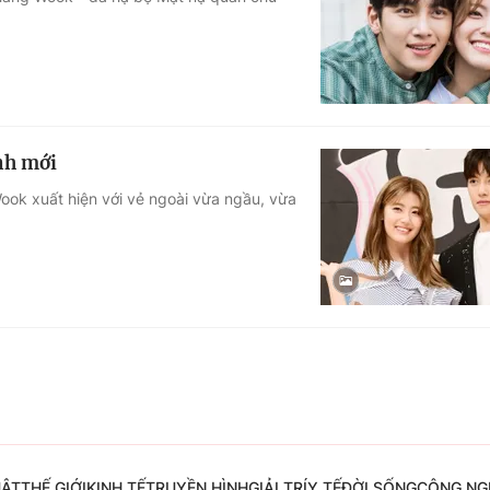
Góc ảnh
Giáo dục
Công nghệ
Tuyển sinh
Hitech Công ng
nh mới
Học trực tuyến
Sản phẩm
Wook xuất hiện với vẻ ngoài vừa ngầu, vừa
g
Thị trường
Tư vấn
UẬT
THẾ GIỚI
KINH TẾ
TRUYỀN HÌNH
GIẢI TRÍ
Y TẾ
ĐỜI SỐNG
CÔNG NG