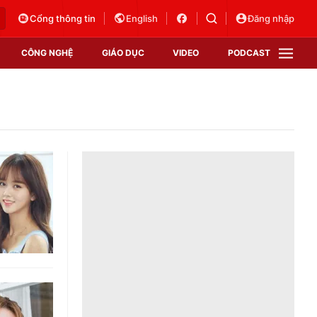
Cổng thông tin
English
Đăng nhập
CÔNG NGHỆ
GIÁO DỤC
VIDEO
PODCAST
VTV Money
VTV Thể thao
VTV Sức khoẻ
Bất động sản
Thị trường 24h
Tấm lòng Việt
Vươn mình bằng AI
VTV4
VTV8
VTV9
Lịch phát sóng
Giao lưu trực tuyến
Sự kiện