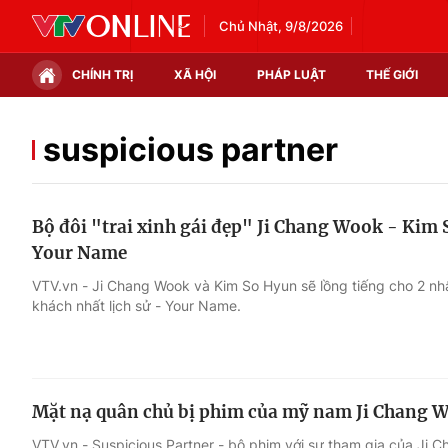
Chủ Nhật, 9/8/2026
CHÍNH TRỊ
XÃ HỘI
PHÁP LUẬT
THẾ GIỚI
Chính trị
Xã hội
suspicious partner
Thế giới
Kinh tế
Bộ đôi "trai xinh gái đẹp" Ji Chang Wook - Kim
Tin tức
Tài chính
Your Name
Thế giới đó đây
Thị trường
VTV.vn - Ji Chang Wook và Kim So Hyun sẽ lồng tiếng cho 2 nh
khách nhất lịch sử - Your Name.
Câu chuyện quốc tế
Góc doanh nghiệp
Dữ liệu và đời sống
Mặt nạ quân chủ bị phim của mỹ nam Ji Chang W
VTV.vn - Suspicious Partner - bộ phim với sự tham gia của Ji