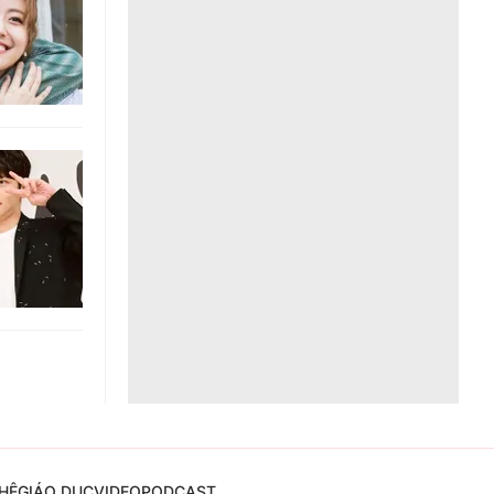
Liên hệ toà soạn
hệ tương lai
HỆ
GIÁO DỤC
VIDEO
PODCAST