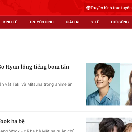
Truyền hình trực tuyến
KINH TẾ
TRUYỀN HÌNH
GIẢI TRÍ
Y TẾ
ĐỜI SỐNG
Pháp luật
Y tế
Truyền hình
Multimedia
 So Hyun lồng tiếng bom tấn
Phim VTV
Video
Hậu trường
Shorts video
ân vật Taki và Mitsuha trong anime ăn
Nhân vật
Podcast
Khán giả
EMagazine
Giải sao mai
Photo
ook hạ bệ
Infographic
 Chang Wook - đã hạ bệ Mặt nạ quân chủ