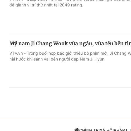
để giành vị trí thứ nhất tại 2049 rating.
Giải trí
Đời sống
Điện ảnh
Du lịch
Mỹ nam Ji Chang Wook vừa ngầu, vừa tếu bên tì
Âm nhạc
Làm đẹp
VTV.vn - Trong buổi họp báo giới thiệu bộ phim mới, Ji Chang 
hài hước khi sánh vai bên người đẹp Nam Ji Hyun.
Sao
Chất lượng cuộc sốn
CHÍNH TRỊ
XÃ HỘI
PHÁP L