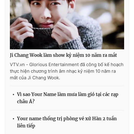
THỜI BÁO VTV
Ji Chang Wook làm show kỷ niệm 10 năm ra mắt
Theo dõi báo trên
VTV.vn - Glorious Entertainment đã công bố kế hoạch
thực hiện chương trình âm nhạc kỷ niệm 10 năm ra
Cơ quan chủ quản:
Đài Truyền hình Việt Nam
mắt của Ji Chang Wook.
Cơ quan báo chí:
Thời báo VTV
Giấy phép hoạt động báo in và báo điện tử số 483/GP-BTTTT
Vì sao Your Name làm mưa làm gió tại các rạp
cấp ngày 29/12/2023
châu Á?
Tổng Biên tập:
Vũ Thanh Thủy
Phó Tổng Biên tập:
Nguyễn Thị Mỹ Hạnh, Phạm Quốc Thắng,
Your name thống trị phòng vé xứ Hàn 2 tuần
Nguyễn Trọng Ninh
liên tiếp
Tổng đài VTV:
024.38 355 931 - 024.38 355 932