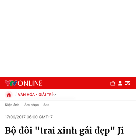
VĂN HÓA - GIẢI TRÍ
Chính trị
Điện ảnh
Âm nhạc
Sao
Xã hội
17/06/2017 06:00 GMT+7
Pháp luật
Chuyên mục
Kinh tế
Bộ đôi "trai xinh gái đẹp" Ji
Thể thao