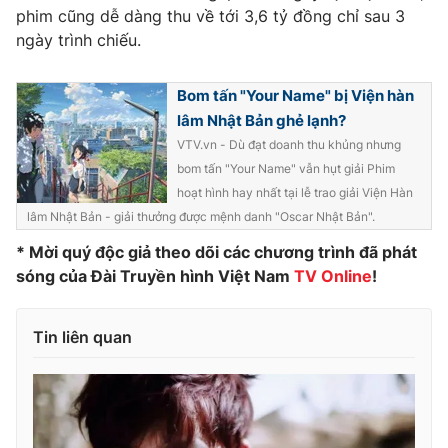
phim cũng dễ dàng thu về tới 3,6 tỷ đồng chỉ sau 3
Photo
Infographic
ngày trình chiếu.
Video
Shorts video
Bom tấn "Your Name" bị Viện hàn
lâm Nhật Bản ghẻ lạnh?
VTV.vn - Dù đạt doanh thu khủng nhưng
VTV Money
VTV Thể thao
bom tấn "Your Name" vẫn hụt giải Phim
hoạt hình hay nhất tại lễ trao giải Viện Hàn
VTV Sức khoẻ
Bất động sản
lâm Nhật Bản - giải thưởng được mệnh danh "Oscar Nhật Bản".
* Mời quý độc giả theo dõi các chương trình đã phát
Thị trường 24h
Tấm lòng Việt
sóng của Đài Truyền hình Việt Nam
TV Online
!
VTV4
Vươn mình bằng AI
Tin liên quan
VTV9
VTV8
Liên hệ tòa soạn
English