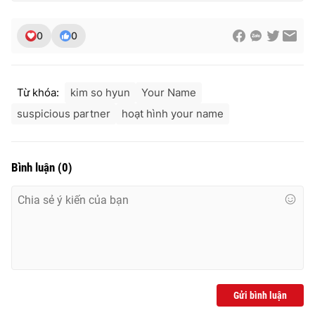
Ðiện thoại Thời báo VTV:
024.66 897 897
Email:
toasoan@vtv.vn
0
0
Liên hệ quảng cáo:
024-7300.7108
Từ khóa:
kim so hyun
Your Name
suspicious partner
hoạt hình your name
Bình luận
(
0
)
® Cấm sao chép dưới mọi hình thức nếu không có sự chấp
thuận bằng văn bản. Ghi rõ nguồn VTV.vn khi phát hành lại
thông tin từ website này.
Gửi bình luận