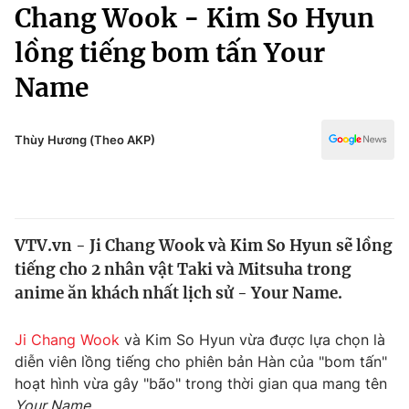
Chính trị
Chang Wook - Kim So Hyun
Truyền hình
lồng tiếng bom tấn Your
Văn hóa - Giải trí
Xã hội
Y tế
Name
Đời sống
Pháp luật
Công nghệ
Giáo dục
Thùy Hương (Theo AKP)
Y tế
Thế giới
VTV.vn - Ji Chang Wook và Kim So Hyun sẽ lồng
Tin tức
tiếng cho 2 nhân vật Taki và Mitsuha trong
Kinh tế
Thế giới đó đây
anime ăn khách nhất lịch sử - Your Name.
Tài chính
Dữ liệu và đời sống
Câu chuyện quốc tế
Ji Chang Wook
và Kim So Hyun vừa được lựa chọn là
Thị trường
diễn viên lồng tiếng cho phiên bản Hàn của "bom tấn"
Truyền hình
Góc doanh nghiệp
hoạt hình vừa gây "bão" trong thời gian qua mang tên
Your Name.