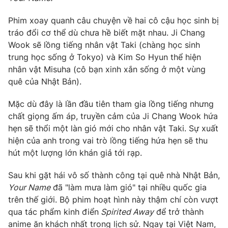
Phim VTV
Giải trí
Phim xoay quanh câu chuyện về hai cô cậu học sinh bị
Hậu trường
Điện ảnh
tráo đổi cơ thể dù chưa hề biết mặt nhau. Ji Chang
Đời sống
Nhân vật
Wook sẽ lồng tiếng nhân vật Taki (chàng học sinh
Âm nhạc
trung học sống ở Tokyo) và Kim So Hyun thể hiện
Du lịch
Khán giả
nhân vật Misuha (cô bạn xinh xắn sống ở một vùng
Giáo dục
Sao
quê của Nhật Bản).
Làm đẹp
Giải sao mai
Tuyển sinh
Công nghệ
Chất lượng cuộc sống
Mặc dù đây là lần đầu tiên tham gia lồng tiếng nhưng
Học trực tuyến
chất giọng ấm áp, truyền cảm của Ji Chang Wook hứa
Hitech Công nghệ tương lai
hẹn sẽ thổi một làn gió mới cho nhân vật Taki. Sự xuất
Giao lưu trực tuyến
hiện của anh trong vai trò lồng tiếng hứa hẹn sẽ thu
Sản phẩm
hút một lượng lớn khán giả tới rạp.
Lịch phát sóng
Thị trường
Sau khi gặt hái vô số thành công tại quê nhà Nhật Bản,
Tư vấn
Your Name
đã "làm mưa làm gió" tại nhiều quốc gia
Chuyên mục khác
trên thế giới. Bộ phim hoạt hình này thậm chí còn vượt
qua tác phẩm kinh điển
Spirited Away
để trở thành
Emagazine
Podcast
anime ăn khách nhất trong lịch sử. Ngay tại Việt Nam,