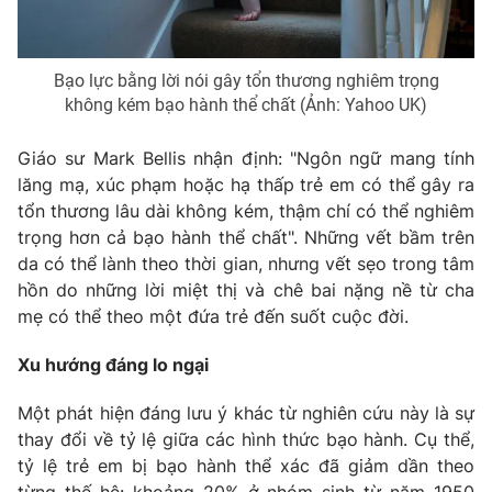
Bạo lực bằng lời nói gây tổn thương nghiêm trọng
không kém bạo hành thể chất (Ảnh: Yahoo UK)
Giáo sư Mark Bellis nhận định: "Ngôn ngữ mang tính
lăng mạ, xúc phạm hoặc hạ thấp trẻ em có thể gây ra
tổn thương lâu dài không kém, thậm chí có thể nghiêm
trọng hơn cả bạo hành thể chất". Những vết bầm trên
da có thể lành theo thời gian, nhưng vết sẹo trong tâm
hồn do những lời miệt thị và chê bai nặng nề từ cha
mẹ có thể theo một đứa trẻ đến suốt cuộc đời.
Xu hướng đáng lo ngại
Một phát hiện đáng lưu ý khác từ nghiên cứu này là sự
thay đổi về tỷ lệ giữa các hình thức bạo hành. Cụ thể,
tỷ lệ trẻ em bị bạo hành thể xác đã giảm dần theo
từng thế hệ: khoảng 20% ở nhóm sinh từ năm 1950