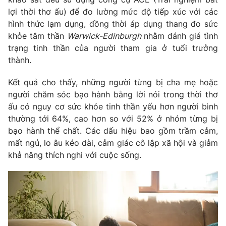
lợi thời thơ ấu) để đo lường mức độ tiếp xúc với các
Photo
Infographic
hình thức lạm dụng, đồng thời áp dụng thang đo sức
khỏe tâm thần
Warwick-Edinburgh
nhằm đánh giá tình
Video
Shorts video
trạng tinh thần của người tham gia ở tuổi trưởng
thành.
VTV Money
VTV Thể thao
Kết quả cho thấy, những người từng bị cha mẹ hoặc
người chăm sóc bạo hành bằng lời nói trong thời thơ
VTV Sức khoẻ
Bất động sản
ấu có nguy cơ sức khỏe tinh thần yếu hơn người bình
thường tới 64%, cao hơn so với 52% ở nhóm từng bị
bạo hành thể chất. Các dấu hiệu bao gồm trầm cảm,
Thị trường 24h
Tấm lòng Việt
mất ngủ, lo âu kéo dài, cảm giác cô lập xã hội và giảm
khả năng thích nghi với cuộc sống.
VTV4
Vươn mình bằng AI
VTV9
VTV8
Liên hệ tòa soạn
English