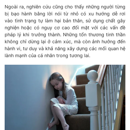
Email:
toasoan@vtv.vn
Ngoài ra, nghiên cứu cũng cho thấy những người từng
Liên hệ quảng cáo:
024-7300.7108
bị bạo hành bằng lời nói từ nhỏ có xu hướng dễ rơi
vào tình trạng tự làm hại bản thân, sử dụng chất gây
nghiện hoặc có nguy cơ cao đối mặt với các vấn đề
pháp lý khi trưởng thành. Những tổn thương tinh thần
không chỉ dừng lại ở cảm xúc, mà còn ảnh hưởng đến
hành vi, tư duy và khả năng xây dựng các mối quan hệ
lành mạnh của cá nhân trong tương lai.
® Cấm sao chép dưới mọi hình thức nếu không có sự chấp
thuận bằng văn bản. Ghi rõ nguồn VTV.vn khi phát hành lại
thông tin từ website này.