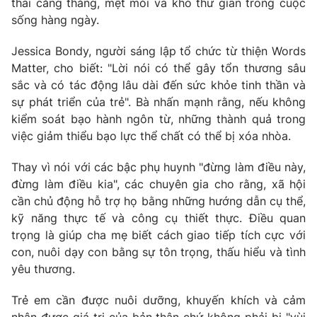
thái căng thẳng, mệt mỏi và khó thư giãn trong cuộc
sống hàng ngày.
Jessica Bondy, người sáng lập tổ chức từ thiện Words
Matter, cho biết: "Lời nói có thể gây tổn thương sâu
sắc và có tác động lâu dài đến sức khỏe tinh thần và
sự phát triển của trẻ". Bà nhấn mạnh rằng, nếu không
kiểm soát bạo hành ngôn từ, những thành quả trong
việc giảm thiểu bạo lực thể chất có thể bị xóa nhòa.
Thay vì nói với các bậc phụ huynh "đừng làm điều này,
đừng làm điều kia", các chuyên gia cho rằng, xã hội
cần chủ động hỗ trợ họ bằng những hướng dẫn cụ thể,
kỹ năng thực tế và công cụ thiết thực. Điều quan
trọng là giúp cha mẹ biết cách giao tiếp tích cực với
con, nuôi dạy con bằng sự tôn trọng, thấu hiểu và tình
yêu thương.
Trẻ em cần được nuôi dưỡng, khuyến khích và cảm