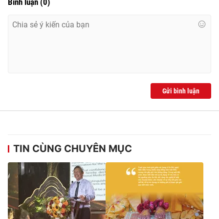
Bình luận
(
0
)
Gửi bình luận
TIN CÙNG CHUYÊN MỤC