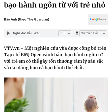
Chính trị
bạo hành ngôn từ với trẻ nhỏ
Truyền hình
Văn hóa - Giải trí
Xã hội
Y tế
Bảo Anh (theo The Guardian)
Đời sống
Pháp luật
Công nghệ
Nghe đọc bài
4:10
Giáo dục
Y tế
VTV.vn - Một nghiên cứu vừa được công bố trên
Tạp chí BMJ Open cảnh báo, bạo hành ngôn từ
Thế giới
với trẻ em có thể gây tổn thương tâm lý sâu sắc
và dai dẳng hơn cả bạo hành thể chất.
Tin tức
Kinh tế
Thế giới đó đây
Tài chính
Dữ liệu và đời sống
Câu chuyện quốc tế
Thị trường
Truyền hình
Góc doanh nghiệp