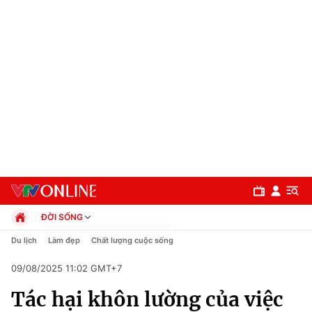
ĐỜI SỐNG
Chính trị
Du lịch
Làm đẹp
Chất lượng cuộc sống
Xã hội
09/08/2025 11:02 GMT+7
Pháp luật
Chuyên mục
Kinh tế
Tác hại khôn lường của việc
Thể thao