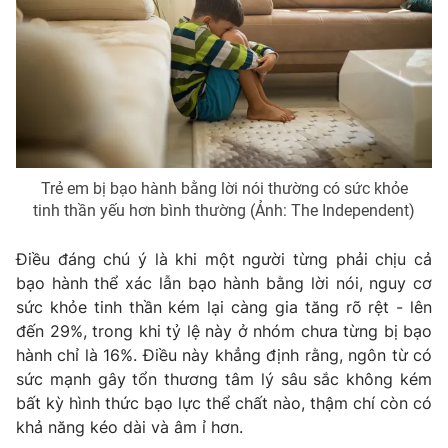
THỜI BÁO VTV
Theo dõi báo trên
Trẻ em bị bạo hành bằng lời nói thường có sức khỏe
tinh thần yếu hơn bình thường (Ảnh: The Independent)
Cơ quan chủ quản:
Đài Truyền hình Việt Nam
Cơ quan báo chí:
Thời báo VTV
Điều đáng chú ý là khi một người từng phải chịu cả
Giấy phép hoạt động báo in và báo điện tử số 483/GP-BTTTT
bạo hành thể xác lẫn bạo hành bằng lời nói, nguy cơ
cấp ngày 29/12/2023
sức khỏe tinh thần kém lại càng gia tăng rõ rệt - lên
Tổng Biên tập:
Vũ Thanh Thủy
đến 29%, trong khi tỷ lệ này ở nhóm chưa từng bị bạo
Phó Tổng Biên tập:
Nguyễn Thị Mỹ Hạnh, Phạm Quốc Thắng,
hành chỉ là 16%. Điều này khẳng định rằng, ngôn từ có
Nguyễn Trọng Ninh
sức mạnh gây tổn thương tâm lý sâu sắc không kém
Tổng đài VTV:
024.38 355 931 - 024.38 355 932
bất kỳ hình thức bạo lực thể chất nào, thậm chí còn có
Ðiện thoại Thời báo VTV:
024.66 897 897
khả năng kéo dài và âm ỉ hơn.