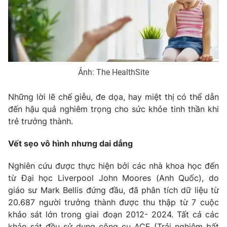
Phim VTV
Giải trí
Hậu trường
Điện ảnh
Đời sống
Nhân vật
Âm nhạc
Du lịch
Khán giả
Giáo dục
Ảnh: The HealthSite
Sao
Làm đẹp
Giải sao mai
Tuyển sinh
Những lời lẽ chế giễu, đe dọa, hay miệt thị có thể dẫn
Công nghệ
Chất lượng cuộc sống
đến hậu quả nghiêm trọng cho sức khỏe tinh thần khi
Học trực tuyến
Hitech Công nghệ tương lai
trẻ trưởng thành.
Giao lưu trực tuyến
Sản phẩm
Vết sẹo vô hình nhưng dai dẳng
Lịch phát sóng
Thị trường
Nghiên cứu được thực hiện bởi các nhà khoa học đến
từ Đại học Liverpool John Moores (Anh Quốc), do
Tư vấn
giáo sư Mark Bellis đứng đầu, đã phân tích dữ liệu từ
Chuyên mục khác
20.687 người trưởng thành được thu thập từ 7 cuộc
Emagazine
Podcast
khảo sát lớn trong giai đoạn 2012- 2024. Tất cả các
khảo sát đều sử dụng công cụ ACE (Trải nghiệm bất