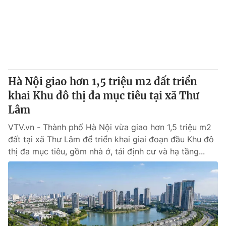
Giao lưu trực tuyến
Sản phẩm
Lịch phát sóng
Thị trường
Tư vấn
Chuyên mục khác
Hà Nội giao hơn 1,5 triệu m2 đất triển
Emagazine
Podcast
khai Khu đô thị đa mục tiêu tại xã Thư
Lâm
Photo
Infographic
VTV.vn - Thành phố Hà Nội vừa giao hơn 1,5 triệu m2
đất tại xã Thư Lâm để triển khai giai đoạn đầu Khu đô
Video
Shorts video
thị đa mục tiêu, gồm nhà ở, tái định cư và hạ tầng...
VTV Money
VTV Thể thao
VTV Sức khoẻ
Bất động sản