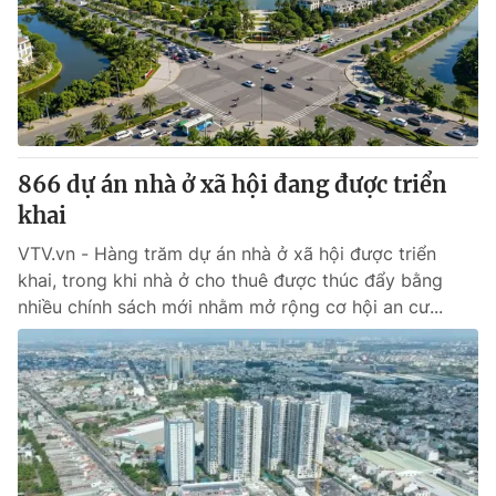
Thị trường 24h
Tấm lòng Việt
VTV4
Vươn mình bằng AI
VTV9
VTV8
866 dự án nhà ở xã hội đang được triển
Liên hệ tòa soạn
English
khai
VTV.vn - Hàng trăm dự án nhà ở xã hội được triển
khai, trong khi nhà ở cho thuê được thúc đẩy bằng
nhiều chính sách mới nhằm mở rộng cơ hội an cư...
THỜI BÁO VTV
Theo dõi báo trên
Cơ quan chủ quản:
Đài Truyền hình Việt Nam
Cơ quan báo chí:
Thời báo VTV