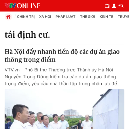
CHÍNH TRỊ
XÃ HỘI
PHÁP LUẬT
THẾ GIỚI
KINH TẾ
TRUYỀ
tái định cư.
Chuyên mục
Hà Nội đẩy nhanh tiến độ các dự án giao
Chính trị
thông trọng điểm
VTV.vn - Phó Bí thư Thường trực Thành ủy Hà Nội
Xã hội
Nguyễn Trọng Đông kiểm tra các dự án giao thông
trọng điểm, yêu cầu nhà thầu tập trung nhân lực để...
Pháp luật
Y tế
Thế giới