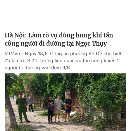
® Cấm sao chép dưới mọi hình thức nếu không có sự chấp
thuận bằng văn bản. Ghi rõ nguồn VTV.vn khi phát hành lại
thông tin từ website này.
Hà Nội: Làm rõ vụ dùng hung khí tấn
công người đi đường tại Ngọc Thụy
VTV.vn - Ngày 18/6, Công an phường Bồ Đề cho biết
đã làm rõ 3 đối tượng liên quan vụ tấn công khiến 2
người bị thương vào đêm 9/6.