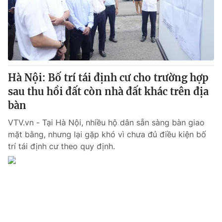
Tin tức
Kinh tế
Thế giới đó đây
Tài chính
Dữ liệu và đời sống
Câu chuyện quốc tế
Thị trường
Hà Nội: Bố trí tái định cư cho trường hợp
Truyền hình
Góc doanh nghiệp
sau thu hồi đất còn nhà đất khác trên địa
Phim VTV
bàn
Giải trí
Hậu trường
VTV.vn - Tại Hà Nội, nhiều hộ dân sẵn sàng bàn giao
Điện ảnh
mặt bằng, nhưng lại gặp khó vì chưa đủ điều kiện bố
Đời sống
Nhân vật
trí tái định cư theo quy định.
Âm nhạc
Du lịch
Khán giả
Giáo dục
Sao
Làm đẹp
Giải sao mai
Tuyển sinh
Công nghệ
Chất lượng cuộc sống
Học trực tuyến
Hitech Công nghệ tương lai