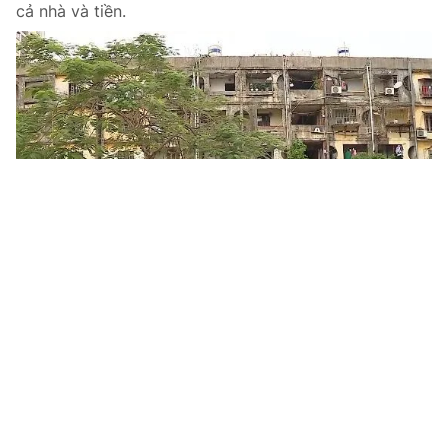
cả nhà và tiền.
Tin mới
Video
Live
Emagazine
Trang chủ
Nghệ An: Tháo gỡ khó khăn, đẩy nhanh
dự án Hồ chứa nước Bản Mồng
VTV.vn - Vướng mắc giải phóng mặt bằng, tái định cư
và di dời hạ tầng đang khiến nhiều hạng mục tại Dự án
hồ chứa nước Bản Mồng và hồ Kẻ Nính chậm tiến độ.