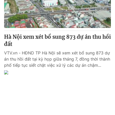
Giấy phép hoạt động báo in và báo điện tử số 483/GP-BTTTT
cấp ngày 29/12/2023
Tổng Biên tập:
Vũ Thanh Thủy
Phó Tổng Biên tập:
Nguyễn Thị Mỹ Hạnh, Phạm Quốc Thắng,
Nguyễn Trọng Ninh
Tổng đài VTV:
Hà Nội xem xét bổ sung 873 dự án thu hồi
024.38 355 931 - 024.38 355 932
Ðiện thoại Thời báo VTV:
đất
024.66 897 897
Email:
toasoan@vtv.vn
VTV.vn - HĐND TP Hà Nội sẽ xem xét bổ sung 873 dự
Liên hệ quảng cáo:
024-7300.7108
án thu hồi đất tại kỳ họp giữa tháng 7, đồng thời thành
phố tiếp tục siết chặt việc xử lý các dự án chậm...