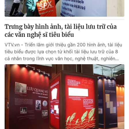
® Cấm sao chép dưới mọi hình thức nếu không có sự chấp
thuận bằng văn bản. Ghi rõ nguồn VTV.vn khi phát hành lại
Trưng bày hình ảnh, tài liệu lưu trữ của
thông tin từ website này.
các văn nghệ sĩ tiêu biểu
VTV.vn - Triển lãm giới thiệu gần 200 hình ảnh, tài liệu
tiêu biểu được lựa chọn từ khối tài liệu lưu trữ của 8
cá nhân trong lĩnh vực văn học, nghệ thuật, nghiên...