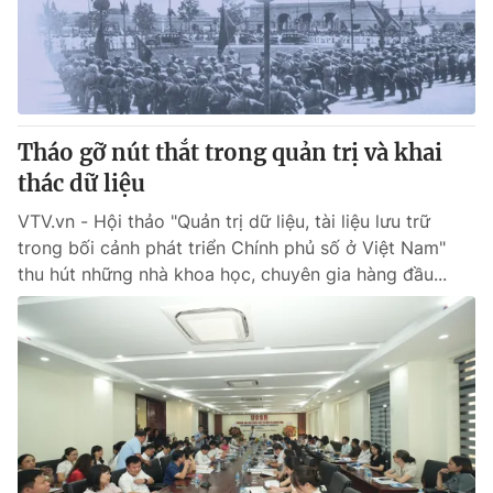
Thị trường 24h
Tấm lòng Việt
VTV4
Vươn mình bằng AI
VTV9
VTV8
Tháo gỡ nút thắt trong quản trị và khai
thác dữ liệu
Liên hệ tòa soạn
English
VTV.vn - Hội thảo "Quản trị dữ liệu, tài liệu lưu trữ
trong bối cảnh phát triển Chính phủ số ở Việt Nam"
thu hút những nhà khoa học, chuyên gia hàng đầu...
THỜI BÁO VTV
Theo dõi báo trên
Cơ quan chủ quản:
Đài Truyền hình Việt Nam
Cơ quan báo chí:
Thời báo VTV