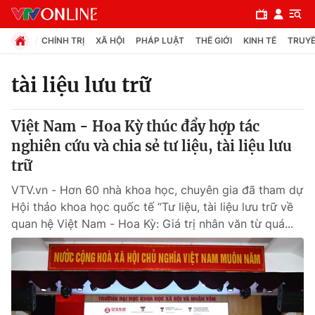
CHÍNH TRỊ
XÃ HỘI
PHÁP LUẬT
THẾ GIỚI
KINH TẾ
TRUYỀ
tài liệu lưu trữ
Chuyên mục
Việt Nam - Hoa Kỳ thúc đẩy hợp tác
Chính trị
nghiên cứu và chia sẻ tư liệu, tài liệu lưu
trữ
Xã hội
VTV.vn - Hơn 60 nhà khoa học, chuyên gia đã tham dự
Hội thảo khoa học quốc tế “Tư liệu, tài liệu lưu trữ về
Pháp luật
quan hệ Việt Nam - Hoa Kỳ: Giá trị nhân văn từ quá...
Y tế
Thế giới