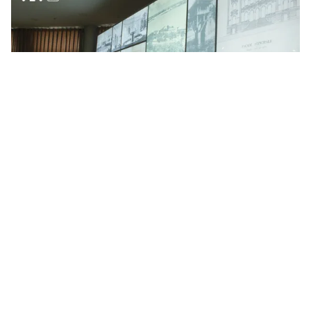
Tin mới
Video
Live
Emagazine
Trang chủ
Khám phá Tết xưa qua tư liệu lưu trữ
sống động, thú vị
VTV.vn - Những hoạt động tương tác, tái hiện Tết Việt
xưa đã được thể hiện sống động.