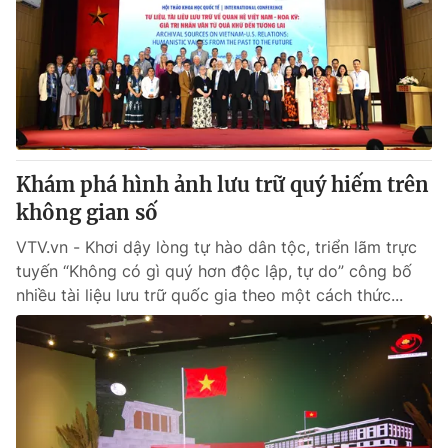
Tin tức
Kinh tế
Thế giới đó đây
Tài chính
Dữ liệu và đời sống
Câu chuyện quốc tế
Thị trường
Truyền hình
Góc doanh nghiệp
Khám phá hình ảnh lưu trữ quý hiếm trên
Phim VTV
không gian số
Giải trí
Hậu trường
VTV.vn - Khơi dậy lòng tự hào dân tộc, triển lãm trực
Điện ảnh
tuyến “Không có gì quý hơn độc lập, tự do” công bố
Đời sống
Nhân vật
nhiều tài liệu lưu trữ quốc gia theo một cách thức...
Âm nhạc
Du lịch
Khán giả
Giáo dục
Sao
Làm đẹp
Giải sao mai
Tuyển sinh
Công nghệ
Chất lượng cuộc sống
Học trực tuyến
Hitech Công nghệ tương lai