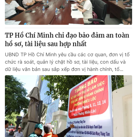
Giấy phép hoạt động báo in và báo điện tử số 483/GP-BTTTT
cấp ngày 29/12/2023
Tổng Biên tập:
Vũ Thanh Thủy
Phó Tổng Biên tập:
Nguyễn Thị Mỹ Hạnh, Phạm Quốc Thắng,
TP Hồ Chí Minh chỉ đạo bảo đảm an toàn
Nguyễn Trọng Ninh
Tổng đài VTV:
hồ sơ, tài liệu sau hợp nhất
024.38 355 931 - 024.38 355 932
Ðiện thoại Thời báo VTV:
024.66 897 897
UBND TP Hồ Chí Minh yêu cầu các cơ quan, đơn vị tổ
Email:
toasoan@vtv.vn
chức rà soát, quản lý chặt hồ sơ, tài liệu, con dấu và
Liên hệ quảng cáo:
024-7300.7108
dữ liệu văn bản sau sắp xếp đơn vị hành chính, tổ...