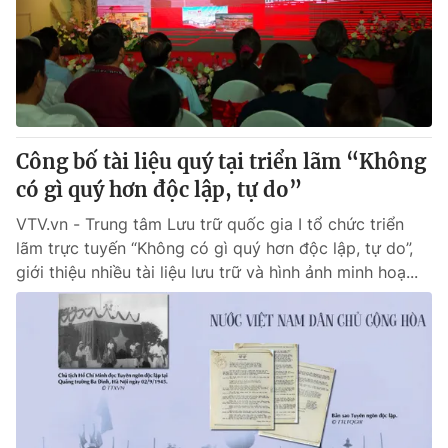
Giao lưu trực tuyến
Sản phẩm
Lịch phát sóng
Thị trường
Tư vấn
Chuyên mục khác
Công bố tài liệu quý tại triển lãm “Không
Emagazine
Podcast
có gì quý hơn độc lập, tự do”
VTV.vn - Trung tâm Lưu trữ quốc gia I tổ chức triển
Photo
Infographic
lãm trực tuyến “Không có gì quý hơn độc lập, tự do”,
giới thiệu nhiều tài liệu lưu trữ và hình ảnh minh hoạ...
Video
Shorts video
VTV Money
VTV Thể thao
VTV Sức khoẻ
Bất động sản