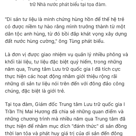
Ðiện thoại Thời báo VTV:
024.66 897 897
trữ Nhà nước phát biểu tại tọa đàm.
Email:
toasoan@vtv.vn
"Di sản tư liệu là minh chứng hùng hồn để thế hệ trẻ
Liên hệ quảng cáo:
024-7300.7108
có được niềm tự hào rằng mình trưởng thành từ một
dân tộc anh hùng, từ đó bồi đắp khát vọng xây dựng
đất nước hùng cường," ông Tùng phát biểu.
Là đơn vị được giao nhiệm vụ quản lý nhiều phông và
khối tài liệu, tư liệu đặc biệt quý hiếm, trong những
năm qua, Trung tâm Lưu trữ quốc gia I đã tích cực
thực hiện các hoạt động nhằm giới thiệu rộng rãi
những di sản tư liệu nói trên đến với đông đảo công
chúng, đặc biệt là giới trẻ.
Tại tọa đàm, Giám đốc Trung tâm Lưu trữ quốc gia I
® Cấm sao chép dưới mọi hình thức nếu không có sự chấp
Trần Thị Mai Hương đã chia sẻ những quan điểm và
thuận bằng văn bản. Ghi rõ nguồn VTV.vn khi phát hành lại
thông tin từ website này.
những chương trình mà nhiều năm qua Trung tâm đã
thực hiện để nhằm mục đích "đánh thức" di sản đồng
thời lan tỏa và phát huy giá trị của di sản đến đông