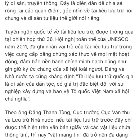
Phim VTV
lý di sản, truyền thông. Đây là diễn đàn để chia sẻ
Giải trí
rộng rãi các quan điểm, góc nhìn về tài liệu lưu trữ nói
Hậu trường
chung và di sản tư liệu thế giới nói riêng.
Điện ảnh
Đời sống
Nhân vật
Tuyên ngôn quốc tế về tài liệu lưu trữ, được thông qua
Âm nhạc
Du lịch
Khán giả
tại phiên họp thứ 36, Hội nghị toàn thể của UNESCO
Giáo dục
Sao
năm 2011, đã ghi nhận vai trò của tài liệu lưu trữ trong
Làm đẹp
Giải sao mai
việc cung cấp bằng chứng xác thực về mọi mặt hoạt
Tuyển sinh
Công nghệ
động, đảm bảo nền hành chính minh bạch cũng như
Chất lượng cuộc sống
Học trực tuyến
gìn giữ ký ức chung của xã hội loài người. Đảng và
Hitech Công nghệ tương lai
Nhà nước ta cũng khẳng định "Tài liệu lưu trữ quốc gia
Giao lưu trực tuyến
là di sản của dân tộc, có giá trị đặc biệt đối với sự
Sản phẩm
nghiệp xây dựng và bảo vệ Tổ quốc Việt Nam xã hội
Lịch phát sóng
Thị trường
chủ nghĩa".
Tư vấn
Theo ông Đặng Thanh Tùng, Cục trưởng Cục Văn thư
Chuyên mục khác
và Lưu trữ Nhà nước, nếu tài liệu lưu trữ trước đây chỉ
được thể hiện trên văn bản (giấy và các vật liệu chứa
Emagazine
Podcast
thông tin), thì nay "vật mang tin" đã trở nên đa dạng