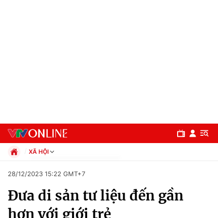
XÃ HỘI
Chính trị
28/12/2023 15:22 GMT+7
Xã hội
Đưa di sản tư liệu đến gần
Pháp luật
Chuyên mục
Kinh tế
hơn với giới trẻ
Thể thao