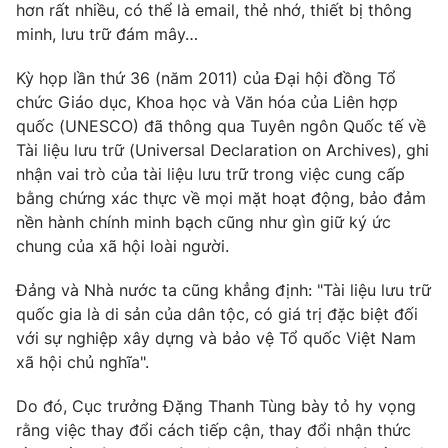
hơn rất nhiều, có thể là email, thẻ nhớ, thiết bị thông
Photo
Infographic
minh, lưu trữ đám mây…
Kỳ họp lần thứ 36 (năm 2011) của Đại hội đồng Tổ
Video
Shorts video
chức Giáo dục, Khoa học và Văn hóa của Liên hợp
quốc (UNESCO) đã thông qua Tuyên ngôn Quốc tế về
VTV Money
VTV Thể thao
Tài liệu lưu trữ (Universal Declaration on Archives), ghi
nhận vai trò của tài liệu lưu trữ trong việc cung cấp
bằng chứng xác thực về mọi mặt hoạt động, bảo đảm
VTV Sức khoẻ
Bất động sản
nền hành chính minh bạch cũng như gìn giữ ký ức
chung của xã hội loài người.
Thị trường 24h
Tấm lòng Việt
Đảng và Nhà nước ta cũng khẳng định: "Tài liệu lưu trữ
quốc gia là di sản của dân tộc, có giá trị đặc biệt đối
VTV4
Vươn mình bằng AI
với sự nghiệp xây dựng và bảo vệ Tổ quốc Việt Nam
xã hội chủ nghĩa".
VTV9
VTV8
Do đó, Cục trưởng Đặng Thanh Tùng bày tỏ hy vọng
rằng việc thay đổi cách tiếp cận, thay đổi nhận thức
Liên hệ tòa soạn
English