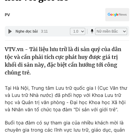
Chính trị
Truyền hình
Văn hóa - Giải trí
PV
Xã hội
Y tế
Đời sống
Nghe đọc bài
3:11
Pháp luật
Công nghệ
Giáo dục
VTV.vn - Tài liệu lưu trữ là di sản quý của dân
Y tế
tộc và cần phải tích cực phát huy được giá trị
khối di sản này, đặc biệt cần hướng tới công
Thế giới
chúng trẻ.
Tin tức
Tại Hà Nội, Trung tâm Lưu trữ quốc gia I (Cục Văn thư
Kinh tế
và Lưu trữ Nhà nước) đã phối hợp với Khoa Lưu trữ
Thế giới đó đây
Tài chính
học và Quản trị văn phòng - Đại học Khoa học Xã hội
Dữ liệu và đời sống
Câu chuyện quốc tế
và Nhân văn tổ chức tọa đàm "Di sản với giới trẻ".
Thị trường
Buổi tọa đàm có sự tham gia của nhiều khách mời là
Truyền hình
Góc doanh nghiệp
chuyên gia trong các lĩnh vực lưu trữ, giáo dục, quản