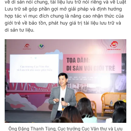
về di sản nói chung, tài liệu lưu trữ nói riêng và về Luật
Lưu trữ sẽ góp phần gợi mở giải pháp và định hướng
hợp tác vì mục đích chung là nâng cao nhận thức của
giới trẻ về bảo tồn, phát huy giá trị tài liệu lưu trữ và
THỜI BÁO VTV
di sản tư liệu.
Theo dõi báo trên
Cơ quan chủ quản:
Đài Truyền hình Việt Nam
Cơ quan báo chí:
Thời báo VTV
Giấy phép hoạt động báo in và báo điện tử số 483/GP-BTTTT
cấp ngày 29/12/2023
Tổng Biên tập:
Vũ Thanh Thủy
Phó Tổng Biên tập:
Nguyễn Thị Mỹ Hạnh, Phạm Quốc Thắng,
Nguyễn Trọng Ninh
Tổng đài VTV:
024.38 355 931 - 024.38 355 932
Ông Đặng Thanh Tùng, Cục trưởng Cục Văn thư và Lưu