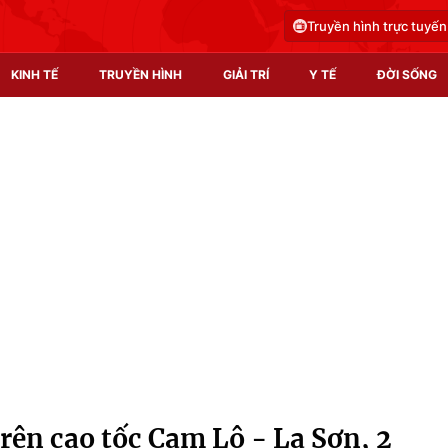
Truyền hình trực tuyến
KINH TẾ
TRUYỀN HÌNH
GIẢI TRÍ
Y TẾ
ĐỜI SỐNG
Pháp luật
Y tế
Truyền hình
Multimedia
Phim VTV
Video
Hậu trường
Shorts video
Nhân vật
Podcast
Khán giả
EMagazine
Giải sao mai
Photo
trên cao tốc Cam Lộ - La Sơn, 2
Infographic