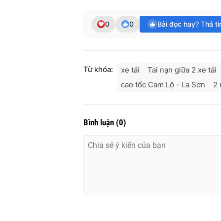
0
0
Bài đọc hay? Thả t
Từ khóa:
xe tải
Tai nạn giữa 2 xe tải
cao tốc Cam Lộ - La Sơn
2 
Bình luận
(
0
)