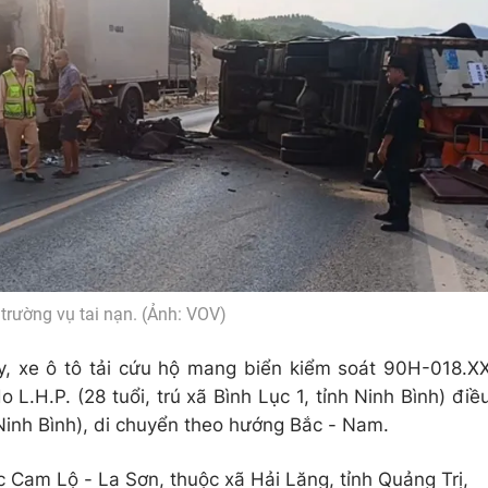
 trường vụ tai nạn. (Ảnh: VOV)
, xe ô tô tải cứu hộ mang biển kiểm soát 90H-018.X
 L.H.P. (28 tuổi, trú xã Bình Lục 1, tỉnh Ninh Bình) điề
h Ninh Bình), di chuyển theo hướng Bắc - Nam.
 Cam Lộ - La Sơn, thuộc xã Hải Lăng, tỉnh Quảng Trị,