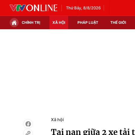
Thứ Bảy, 8/8/2026
CHÍNH TRỊ
XÃ HỘI
PHÁP LUẬT
THẾ GIỚI
Chính trị
Xã hội
Thế giới
Kinh tế
Tin tức
Tài chính
Thế giới đó đây
Thị trường
Câu chuyện quốc tế
Góc doanh nghiệp
Dữ liệu và đời sống
Xã hội
Tai nạn giữa 2 xe tải 