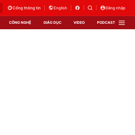
Cổng thông tin
English
Đăng nhập
CÔNG NGHỆ
GIÁO DỤC
VIDEO
PODCAST
VTV Money
VTV Thể thao
VTV Sức khoẻ
Bất động sản
Thị trường 24h
Tấm lòng Việt
Vươn mình bằng AI
VTV4
VTV8
VTV9
Lịch phát sóng
Giao lưu trực tuyến
Sự kiện