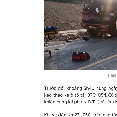
Hiện
Trước đó, khoảng 5h40 cùng ngày
kéo theo xe ô tô tải 37C-054.XX do
khiển cùng lái phụ N.Đ.T. (trú tỉn
Khi xe đến Km27+750, trên cao tốc