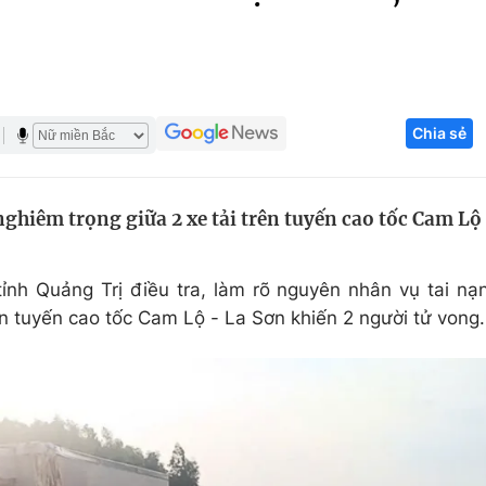
Góc ảnh
Giáo dục
Công nghệ
Chia sẻ
Tuyển sinh
Hitech Công ng
Học trực tuyến
Sản phẩm
ghiêm trọng giữa 2 xe tải trên tuyến cao tốc Cam Lộ
g
Thị trường
Tư vấn
tỉnh Quảng Trị điều tra, làm rõ nguyên nhân vụ tai nạ
ên tuyến cao tốc Cam Lộ - La Sơn khiến 2 người tử vong.