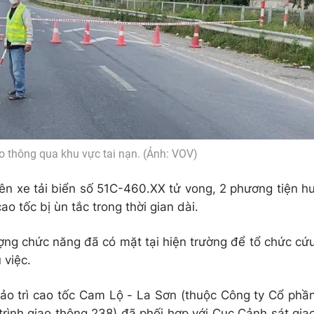
o thông qua khu vực tai nạn. (Ảnh: VOV)
ên xe tải biển số 51C-460.XX tử vong, 2 phương tiện h
ao tốc bị ùn tắc trong thời gian dài.
ượng chức năng đã có mặt tại hiện trường để tổ chức cứ
 việc.
ảo trì cao tốc Cam Lộ - La Sơn (thuộc Công ty Cổ phầ
rình giao thông 238) đã phối hợp với Cục Cảnh sát gia