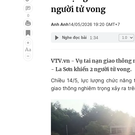
người tử vong
0
Anh Anh
14/05/2026 19:20 GMT+7
Giải trí
Đời sống
1:34
Nghe đọc bài
Điện ảnh
Du lịch
Âm nhạc
Làm đẹp
VTV.vn - Vụ tai nạn giao thông n
Sao
Chất lượng cuộc sốn
- La Sơn khiến 2 người tử vong.
Chiều 14/5, lực lượng chức năng 
giao thông nghiêm trọng xảy ra tr