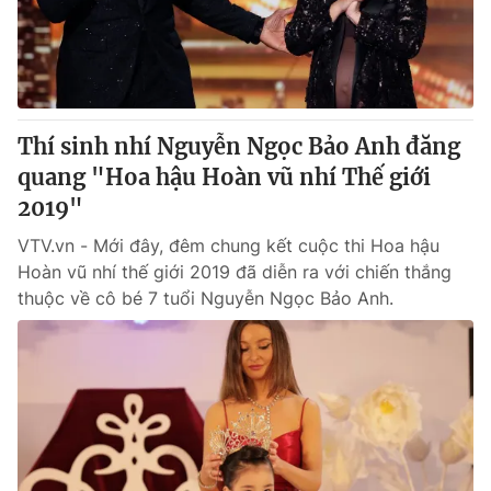
Giao lưu trực tuyến
Sản phẩm
Lịch phát sóng
Thị trường
Tư vấn
Thí sinh nhí Nguyễn Ngọc Bảo Anh đăng
Chuyên mục khác
quang "Hoa hậu Hoàn vũ nhí Thế giới
Emagazine
Podcast
2019"
VTV.vn - Mới đây, đêm chung kết cuộc thi Hoa hậu
Photo
Infographic
Hoàn vũ nhí thế giới 2019 đã diễn ra với chiến thắng
thuộc về cô bé 7 tuổi Nguyễn Ngọc Bảo Anh.
Video
Shorts video
VTV Money
VTV Thể thao
VTV Sức khoẻ
Bất động sản