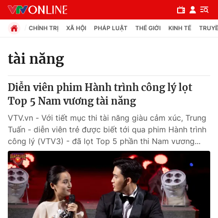
CHÍNH TRỊ
XÃ HỘI
PHÁP LUẬT
THẾ GIỚI
KINH TẾ
TRUYỀ
tài năng
Chuyên mục
Diễn viên phim Hành trình công lý lọt
Chính trị
Top 5 Nam vương tài năng
VTV.vn - Với tiết mục thi tài năng giàu cảm xúc, Trung
Xã hội
Tuấn - diễn viên trẻ được biết tới qua phim Hành trình
công lý (VTV3) - đã lọt Top 5 phần thi Nam vương...
Pháp luật
Y tế
Thế giới