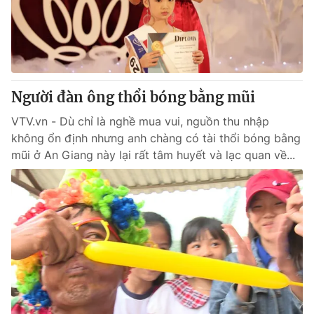
Thị trường 24h
Tấm lòng Việt
VTV4
Vươn mình bằng AI
VTV9
VTV8
Người đàn ông thổi bóng bằng mũi
VTV.vn - Dù chỉ là nghề mua vui, nguồn thu nhập
Liên hệ tòa soạn
English
không ổn định nhưng anh chàng có tài thổi bóng bằng
mũi ở An Giang này lại rất tâm huyết và lạc quan về...
THỜI BÁO VTV
Theo dõi báo trên
Cơ quan chủ quản:
Đài Truyền hình Việt Nam
Cơ quan báo chí:
Thời báo VTV