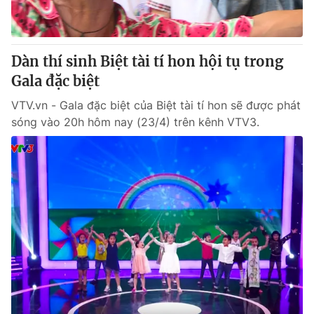
Giấy phép hoạt động báo in và báo điện tử số 483/GP-BTTTT
cấp ngày 29/12/2023
Tổng Biên tập:
Vũ Thanh Thủy
Dàn thí sinh Biệt tài tí hon hội tụ trong
Phó Tổng Biên tập:
Nguyễn Thị Mỹ Hạnh, Phạm Quốc Thắng,
Gala đặc biệt
Nguyễn Trọng Ninh
Tổng đài VTV:
024.38 355 931 - 024.38 355 932
VTV.vn - Gala đặc biệt của Biệt tài tí hon sẽ được phát
Ðiện thoại Thời báo VTV:
024.66 897 897
sóng vào 20h hôm nay (23/4) trên kênh VTV3.
Email:
toasoan@vtv.vn
Liên hệ quảng cáo:
024-7300.7108