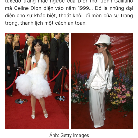
tuxedo trắng mặc ngược của Dior thời John Galliano
mà Celine Dion diện vào năm 1999... Đó là những đại
diện cho sự khác biệt, thoát khỏi lối mòn của sự trang
trọng, thanh lịch một cách an toàn.
THỜI BÁO VTV
Theo dõi báo trên
Cơ quan chủ quản:
Đài Truyền hình Việt Nam
Cơ quan báo chí:
Thời báo VTV
Giấy phép hoạt động báo in và báo điện tử số 483/GP-BTTTT
cấp ngày 29/12/2023
Tổng Biên tập:
Vũ Thanh Thủy
Phó Tổng Biên tập:
Nguyễn Thị Mỹ Hạnh, Phạm Quốc Thắng,
Nguyễn Trọng Ninh
Tổng đài VTV:
024.38 355 931 - 024.38 355 932
Ðiện thoại Thời báo VTV:
024.66 897 897
Ảnh: Getty Images