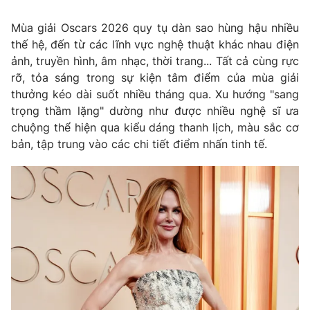
Email:
toasoan@vtv.vn
Liên hệ quảng cáo:
024-7300.7108
Mùa giải Oscars 2026 quy tụ dàn sao hùng hậu nhiều
thế hệ, đến từ các lĩnh vực nghệ thuật khác nhau điện
ảnh, truyền hình, âm nhạc, thời trang... Tất cả cùng rực
rỡ, tỏa sáng trong sự kiện tâm điểm của mùa giải
thưởng kéo dài suốt nhiều tháng qua. Xu hướng "sang
trọng thầm lặng" dường như được nhiều nghệ sĩ ưa
chuộng thể hiện qua kiểu dáng thanh lịch, màu sắc cơ
bản, tập trung vào các chi tiết điểm nhấn tinh tế.
® Cấm sao chép dưới mọi hình thức nếu không có sự chấp
thuận bằng văn bản. Ghi rõ nguồn VTV.vn khi phát hành lại
thông tin từ website này.