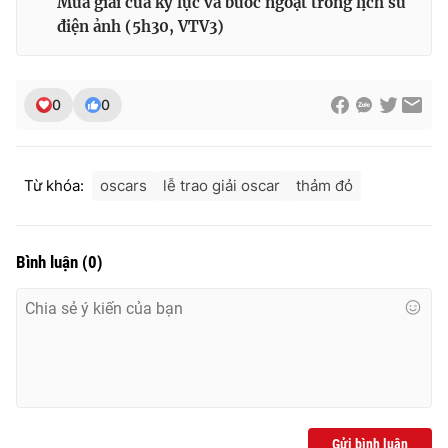
Mùa giải của kỷ lục và bước ngoặt trong lịch sử
điện ảnh (5h30, VTV3)
0
0
Từ khóa:
oscars
lễ trao giải oscar
thảm đỏ
Bình luận
(
0
)
Gửi bình luận