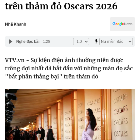
Chính trị
trên thảm đỏ Oscars 2026
Truyền hình
Văn hóa - Giải trí
Xã hội
Y tế
Nhã Khanh
Đời sống
Pháp luật
Công nghệ
Nghe đọc bài
1:28
Giáo dục
Y tế
VTV.vn - Sự kiện điện ảnh thường niên được
trông đợi nhất đã bắt đầu với những màn đọ sắc
Thế giới
"bất phân thắng bại" trên thảm đỏ
Tin tức
Kinh tế
Thế giới đó đây
Tài chính
Dữ liệu và đời sống
Câu chuyện quốc tế
Thị trường
Truyền hình
Góc doanh nghiệp