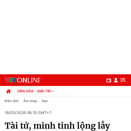
VĂN HÓA - GIẢI TRÍ
Chính trị
Điện ảnh
Âm nhạc
Sao
Xã hội
16/03/2026 06:10 GMT+7
Pháp luật
Chuyên mục
Kinh tế
Tài tử, minh tinh lộng lẫy
Thể thao