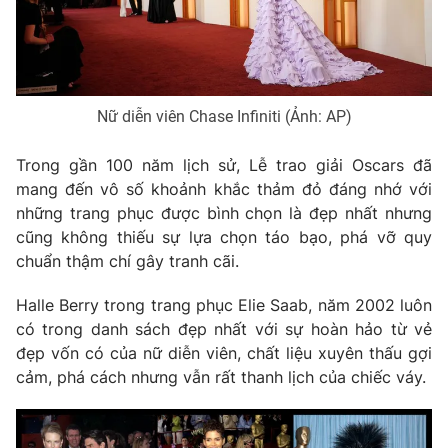
Phim VTV
Giải trí
Hậu trường
Điện ảnh
Đời sống
Nhân vật
Âm nhạc
Nữ diễn viên Chase Infiniti (Ảnh: AP)
Du lịch
Khán giả
Giáo dục
Sao
Làm đẹp
Trong gần 100 năm lịch sử, Lễ trao giải Oscars đã
Giải sao mai
Tuyển sinh
mang đến vô số khoảnh khắc thảm đỏ đáng nhớ với
Công nghệ
Chất lượng cuộc sống
những trang phục được bình chọn là đẹp nhất nhưng
Học trực tuyến
cũng không thiếu sự lựa chọn táo bạo, phá vỡ quy
Hitech Công nghệ tương lai
Giao lưu trực tuyến
chuẩn thậm chí gây tranh cãi.
Sản phẩm
Halle Berry trong trang phục Elie Saab, năm 2002 luôn
Lịch phát sóng
Thị trường
có trong danh sách đẹp nhất với sự hoàn hảo từ vẻ
đẹp vốn có của nữ diễn viên, chất liệu xuyên thấu gợi
Tư vấn
cảm, phá cách nhưng vẫn rất thanh lịch của chiếc váy.
Chuyên mục khác
Emagazine
Podcast