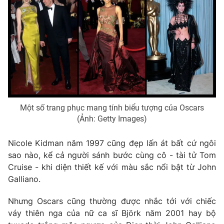
Photo
Infographic
Video
Shorts video
VTV Money
VTV Thể thao
VTV Sức khoẻ
Bất động sản
Một số trang phục mang tính biểu tượng của Oscars
(Ảnh: Getty Images)
Thị trường 24h
Tấm lòng Việt
Nicole Kidman năm 1997 cũng đẹp lấn át bất cứ ngôi
sao nào, kể cả người sánh bước cùng cô - tài tử Tom
VTV4
Vươn mình bằng AI
Cruise - khi diện thiết kế với màu sắc nổi bật từ John
Galliano.
VTV9
VTV8
Nhưng Oscars cũng thường được nhắc tới với chiếc
váy thiên nga của nữ ca sĩ Björk năm 2001 hay bộ
Liên hệ tòa soạn
English