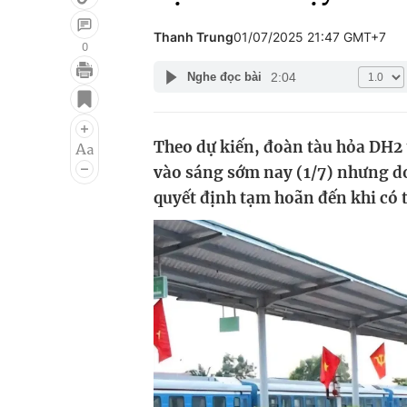
Thanh Trung
01/07/2025 21:47 GMT+7
0
2:04
Nghe đọc bài
Giải trí
Đời sống
Điện ảnh
Du lịch
Theo dự kiến, đoàn tàu hỏa DH2 
Âm nhạc
Làm đẹp
vào sáng sớm nay (1/7) nhưng d
Sao
Chất lượng cuộc sốn
quyết định tạm hoãn đến khi có 