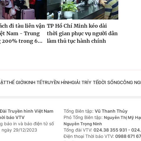
ch đi tàu liên vận
TP Hồ Chí Minh kéo dài
iệt Nam - Trung
thời gian phục vụ người dân
 200% trong 6...
làm thủ tục hành chính
UẬT
THẾ GIỚI
KINH TẾ
TRUYỀN HÌNH
GIẢI TRÍ
Y TẾ
ĐỜI SỐNG
CÔNG NG
Đài Truyền hình Việt Nam
Tổng Biên tập:
Vũ Thanh Thủy
hời báo VTV
Phó Tổng Biên tập:
Nguyễn Thị Mỹ Hạ
g báo in và báo điện tử số
Nguyễn Trọng Ninh
 ngày 29/12/2023
Tổng đài VTV:
024.38 355 931 - 024
Ðiện thoại Thời báo VTV:
0988 671 6