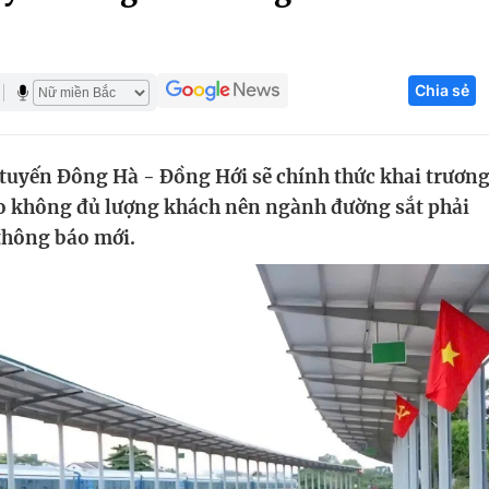
Góc ảnh
Chia sẻ
Giáo dục
Công nghệ
Tuyển sinh
Hitech Công ng
tuyến Đông Hà - Đồng Hới sẽ chính thức khai trươn
Học trực tuyến
Sản phẩm
o không đủ lượng khách nên ngành đường sắt phải
g
Thị trường
thông báo mới.
Tư vấn