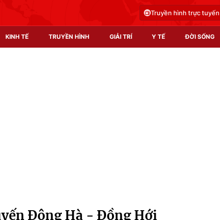
Truyền hình trực tuyến
KINH TẾ
TRUYỀN HÌNH
GIẢI TRÍ
Y TẾ
ĐỜI SỐNG
Pháp luật
Y tế
Truyền hình
Multimedia
Phim VTV
Video
Hậu trường
Shorts video
Nhân vật
Podcast
Khán giả
EMagazine
Giải sao mai
Photo
uyến Đông Hà - Đồng Hới
Infographic