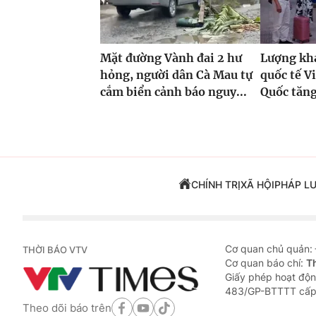
Mặt đường Vành đai 2 hư
Lượng khá
hỏng, người dân Cà Mau tự
quốc tế V
cắm biển cảnh báo nguy...
Quốc tăng
CHÍNH TRỊ
XÃ HỘI
PHÁP L
Cơ quan chủ quản:
THỜI BÁO VTV
Cơ quan báo chí:
T
Giấy phép hoạt độn
483/GP-BTTTT cấp
Theo dõi báo trên