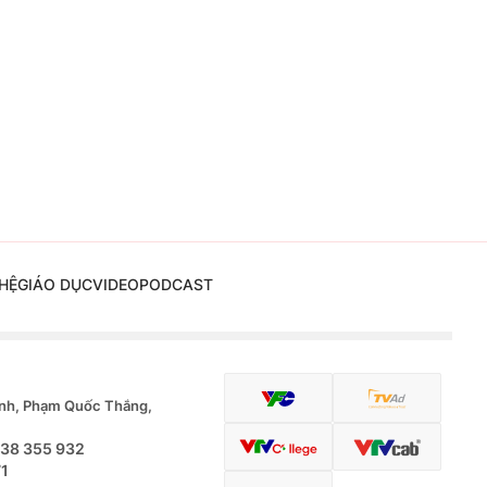
HỆ
GIÁO DỤC
VIDEO
PODCAST
nh, Phạm Quốc Thắng,
.38 355 932
71