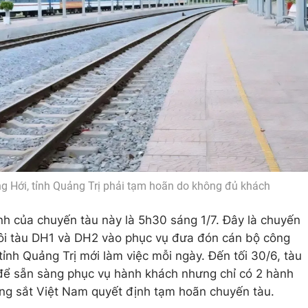
 Hới, tỉnh Quảng Trị phải tạm hoãn do không đủ khách
ành của chuyến tàu này là 5h30 sáng 1/7. Đây là chuyến
đôi tàu DH1 và DH2 vào phục vụ đưa đón cán bộ công
tỉnh Quảng Trị mới làm việc mỗi ngày. Đến tối 30/6, tàu
ể sẵn sàng phục vụ hành khách nhưng chỉ có 2 hành
g sắt Việt Nam quyết định tạm hoãn chuyến tàu.