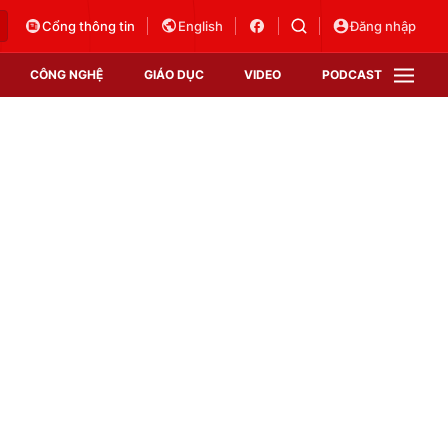
Cổng thông tin
English
Đăng nhập
CÔNG NGHỆ
GIÁO DỤC
VIDEO
PODCAST
VTV Money
VTV Thể thao
VTV Sức khoẻ
Bất động sản
Thị trường 24h
Tấm lòng Việt
Vươn mình bằng AI
VTV4
VTV8
VTV9
Lịch phát sóng
Giao lưu trực tuyến
Sự kiện