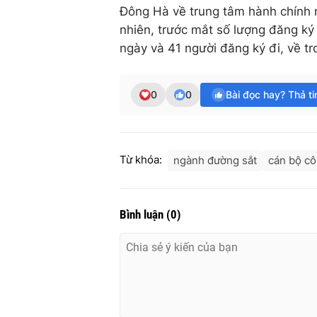
Đông Hà về trung tâm hành chính m
nhiên, trước mắt số lượng đăng ký đ
ngày và 41 người đăng ký đi, về tr
0
0
Bài đọc hay? Thả t
Từ khóa:
ngành đường sắt
cán bộ c
Bình luận
(
0
)