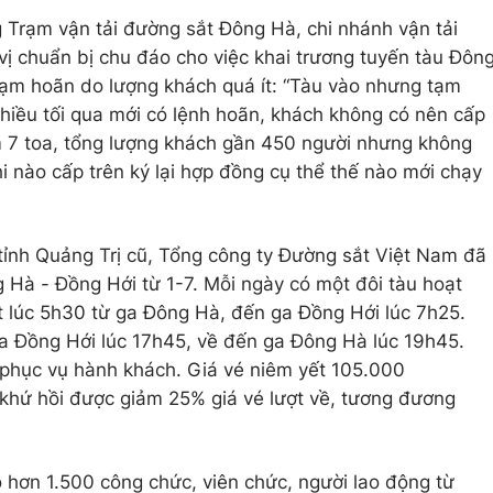
Trạm vận tải đường sắt Đông Hà, chi nhánh vận tải
vị chuẩn bị chu đáo cho việc khai trương tuyến tàu Đôn
tạm hoãn do lượng khách quá ít: “Tàu vào nhưng tạm
hiều tối qua mới có lệnh hoãn, khách không có nên cấp
m 7 toa, tổng lượng khách gần 450 người nhưng không
i nào cấp trên ký lại hợp đồng cụ thể thế nào mới chạy
.
tỉnh Quảng Trị cũ, Tổng công ty Đường sắt Việt Nam đã
 Hà - Đồng Hới từ 1-7. Mỗi ngày có một đôi tàu hoạt
t lúc 5h30 từ ga Đông Hà, đến ga Đồng Hới lúc 7h25.
ga Đồng Hới lúc 17h45, về đến ga Đông Hà lúc 19h45.
phục vụ hành khách. Giá vé niêm yết 105.000
khứ hồi được giảm 25% giá vé lượt về, tương đương
 hơn 1.500 công chức, viên chức, người lao động từ