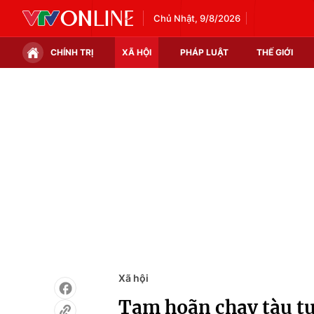
Chủ Nhật, 9/8/2026
CHÍNH TRỊ
XÃ HỘI
PHÁP LUẬT
THẾ GIỚI
Chính trị
Xã hội
Thế giới
Kinh tế
Tin tức
Tài chính
Thế giới đó đây
Thị trường
Câu chuyện quốc tế
Góc doanh nghiệp
Dữ liệu và đời sống
Xã hội
Tạm hoãn chạy tàu t