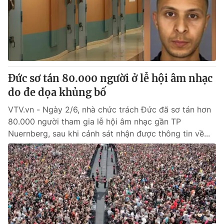
Tin tức
Kinh tế
Thế giới đó đây
Tài chính
Dữ liệu và đời sống
Câu chuyện quốc tế
Thị trường
Đức sơ tán 80.000 người ở lễ hội âm nhạc
Truyền hình
Góc doanh nghiệp
do đe dọa khủng bố
Phim VTV
Giải trí
VTV.vn - Ngày 2/6, nhà chức trách Đức đã sơ tán hơn
Hậu trường
80.000 người tham gia lễ hội âm nhạc gần TP
Điện ảnh
Nuernberg, sau khi cảnh sát nhận được thông tin về...
Đời sống
Nhân vật
Âm nhạc
Du lịch
Khán giả
Giáo dục
Sao
Làm đẹp
Giải sao mai
Tuyển sinh
Công nghệ
Chất lượng cuộc sống
Học trực tuyến
Hitech Công nghệ tương lai