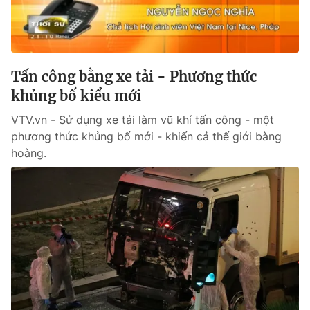
Thị trường 24h
Tấm lòng Việt
VTV4
Vươn mình bằng AI
Tấn công bằng xe tải - Phương thức
VTV9
VTV8
khủng bố kiểu mới
VTV.vn - Sử dụng xe tải làm vũ khí tấn công - một
Liên hệ tòa soạn
English
phương thức khủng bố mới - khiến cả thế giới bàng
hoàng.
THỜI BÁO VTV
Theo dõi báo trên
Cơ quan chủ quản:
Đài Truyền hình Việt Nam