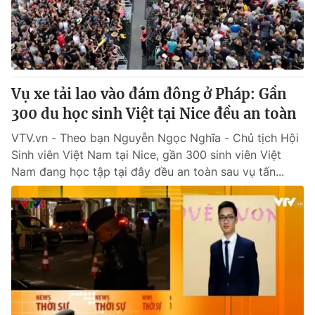
Giao lưu trực tuyến
Sản phẩm
Lịch phát sóng
Thị trường
Tư vấn
Vụ xe tải lao vào đám đông ở Pháp: Gần
Chuyên mục khác
300 du học sinh Việt tại Nice đều an toàn
Emagazine
Podcast
VTV.vn - Theo bạn Nguyễn Ngọc Nghĩa - Chủ tịch Hội
Sinh viên Việt Nam tại Nice, gần 300 sinh viên Việt
Photo
Infographic
Nam đang học tập tại đây đều an toàn sau vụ tấn...
Video
Shorts video
VTV Money
VTV Thể thao
VTV Sức khoẻ
Bất động sản