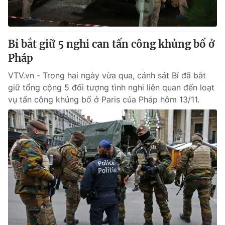
Cơ quan báo chí:
Thời báo VTV
Giấy phép hoạt động báo in và báo điện tử số 483/GP-BTTTT
cấp ngày 29/12/2023
Bỉ bắt giữ 5 nghi can tấn công khủng bố ở
Tổng Biên tập:
Vũ Thanh Thủy
Pháp
Phó Tổng Biên tập:
Nguyễn Thị Mỹ Hạnh, Phạm Quốc Thắng,
VTV.vn - Trong hai ngày vừa qua, cảnh sát Bỉ đã bắt
Nguyễn Trọng Ninh
giữ tổng cộng 5 đối tượng tình nghi liên quan đến loạt
Tổng đài VTV:
024.38 355 931 - 024.38 355 932
vụ tấn công khủng bố ở Paris của Pháp hôm 13/11.
Ðiện thoại Thời báo VTV:
024.66 897 897
Email:
toasoan@vtv.vn
Liên hệ quảng cáo:
024-7300.7108