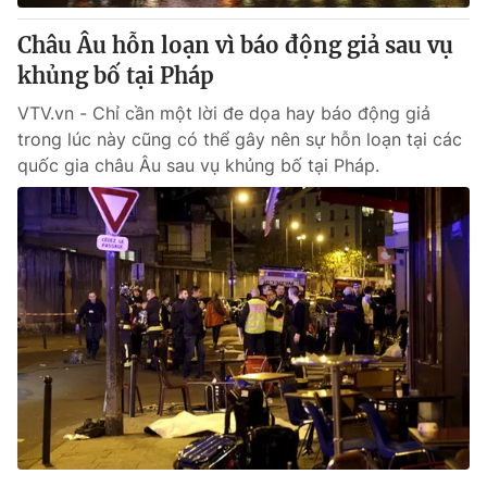
Châu Âu hỗn loạn vì báo động giả sau vụ
khủng bố tại Pháp
VTV.vn - Chỉ cần một lời đe dọa hay báo động giả
trong lúc này cũng có thể gây nên sự hỗn loạn tại các
quốc gia châu Âu sau vụ khủng bố tại Pháp.