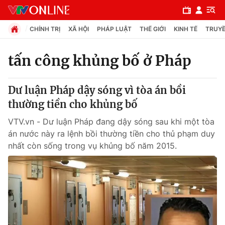
CHÍNH TRỊ
XÃ HỘI
PHÁP LUẬT
THẾ GIỚI
KINH TẾ
TRUYỀ
tấn công khủng bố ở Pháp
Chuyên mục
Dư luận Pháp dậy sóng vì tòa án bồi
Chính trị
thường tiền cho khủng bố
VTV.vn - Dư luận Pháp đang dậy sóng sau khi một tòa
Xã hội
án nước này ra lệnh bồi thường tiền cho thủ phạm duy
nhất còn sống trong vụ khủng bố năm 2015.
Pháp luật
Y tế
Thế giới