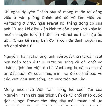
Khi nghe Nguyễn Thành bày tỏ mong muốn rời công
việc ở Văn phòng Chính phủ để về làm việc với
Vanthong ở DNC, ngài Pravat hỏi thẳng động cơ của
anh. Vì sao khi điều kiện kinh tế còn đang khó khăn lại
muốn chuyển từ vị trí tốt hơn về nơi có thu nhập èo
uột. "Chưa kể sang bên đó là con đã đánh cược vào
trò chơi sinh tử".
Nguyễn Thành cho rằng, anh vốn xuất thân từ cảnh sát
nên hoàn toàn ý thức được sự sống và cái chết và
khẳng định làm việc ở chỗ Vanthong là cách anh trả
ơn đất nước đã cưu mang mình và để có thể bảo vệ
các Việt kiều sinh sống, làm việc trên đất Lào.
Mong muốn về Việt Nam sống lúc cuối đời của
Nguyễn Thành khi giải thích vấn đề từ chối nhập quốc
tịch bị ngài Pravat cho rằng đầy mâu thuẫn với lựa