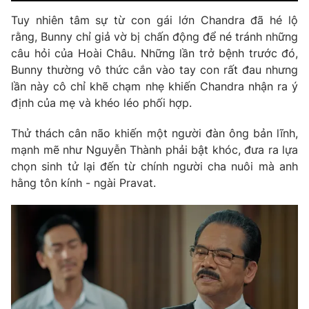
Email:
toasoan@vtv.vn
Tuy nhiên tâm sự từ con gái lớn Chandra đã hé lộ
Liên hệ quảng cáo:
024-7300.7108
rằng, Bunny chỉ giả vờ bị chấn động để né tránh những
câu hỏi của Hoài Châu. Những lần trở bệnh trước đó,
Bunny thường vô thức cắn vào tay con rất đau nhưng
lần này cô chỉ khẽ chạm nhẹ khiến Chandra nhận ra ý
định của mẹ và khéo léo phối hợp.
Thử thách cân não khiến một người đàn ông bản lĩnh,
mạnh mẽ như Nguyễn Thành phải bật khóc, đưa ra lựa
chọn sinh tử lại đến từ chính người cha nuôi mà anh
hằng tôn kính - ngài Pravat.
® Cấm sao chép dưới mọi hình thức nếu không có sự chấp
thuận bằng văn bản. Ghi rõ nguồn VTV.vn khi phát hành lại
thông tin từ website này.