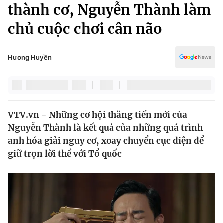
Chính trị
thành cơ, Nguyễn Thành làm
Truyền hình
chủ cuộc chơi cân não
Văn hóa - Giải trí
Xã hội
Y tế
Đời sống
Hương Huyền
Pháp luật
Công nghệ
Giáo dục
Y tế
VTV.vn - Những cơ hội thăng tiến mới của
Thế giới
Nguyễn Thành là kết quả của những quá trình
Tin tức
anh hóa giải nguy cơ, xoay chuyển cục diện để
Kinh tế
giữ trọn lời thề với Tổ quốc
Thế giới đó đây
Tài chính
Dữ liệu và đời sống
Câu chuyện quốc tế
Thị trường
Truyền hình
Góc doanh nghiệp