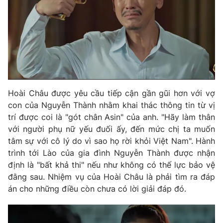
Phim VTV
Giải trí
Hậu trường
Điện ảnh
Đời sống
Nhân vật
Âm nhạc
Du lịch
Khán giả
Giáo dục
Sao
Làm đẹp
Giải sao mai
Tuyển sinh
Hoài Châu được yêu cầu tiếp cận gần gũi hơn với vợ
Công nghệ
Chất lượng cuộc sống
con của Nguyễn Thành nhằm khai thác thông tin từ vị
Học trực tuyến
trí được coi là "gót chân Asin" của anh. "Hãy làm thân
Hitech Công nghệ tương lai
Giao lưu trực tuyến
với người phụ nữ yếu đuối ấy, đến mức chị ta muốn
Sản phẩm
tâm sự với cô lý do vì sao họ rời khỏi Việt Nam". Hành
trình tới Lào của gia đình Nguyễn Thành được nhận
Lịch phát sóng
Thị trường
định là "bất khả thi" nếu như không có thế lực bảo vệ
đằng sau. Nhiệm vụ của Hoài Châu là phải tìm ra đáp
Tư vấn
án cho những điều còn chưa có lời giải đáp đó.
Chuyên mục khác
Emagazine
Podcast