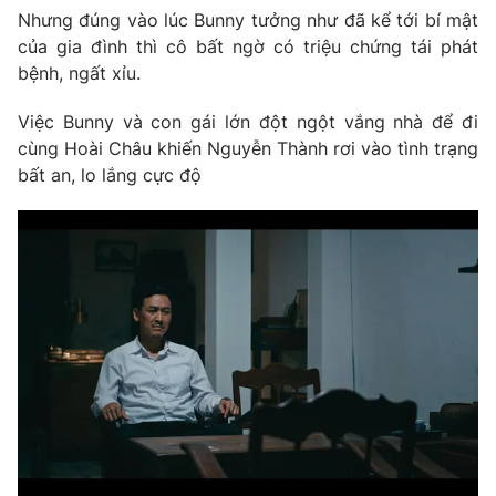
Nhưng đúng vào lúc Bunny tưởng như đã kể tới bí mật
của gia đình thì cô bất ngờ có triệu chứng tái phát
bệnh, ngất xỉu.
THỜI BÁO VTV
Việc Bunny và con gái lớn đột ngột vắng nhà để đi
cùng Hoài Châu khiến Nguyễn Thành rơi vào tình trạng
Theo dõi báo trên
bất an, lo lắng cực độ
Cơ quan chủ quản:
Đài Truyền hình Việt Nam
Cơ quan báo chí:
Thời báo VTV
Giấy phép hoạt động báo in và báo điện tử số 483/GP-BTTTT
cấp ngày 29/12/2023
Tổng Biên tập:
Vũ Thanh Thủy
Phó Tổng Biên tập:
Nguyễn Thị Mỹ Hạnh, Phạm Quốc Thắng,
Nguyễn Trọng Ninh
Tổng đài VTV:
024.38 355 931 - 024.38 355 932
Ðiện thoại Thời báo VTV:
024.66 897 897