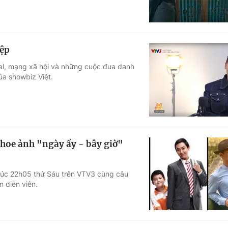
iệp
ndal, mạng xã hội và những cuộc đua danh
ủa showbiz Việt.
khoe ảnh "ngày ấy - bây giờ"
 lúc 22h05 thứ Sáu trên VTV3 cùng câu
m diễn viên.