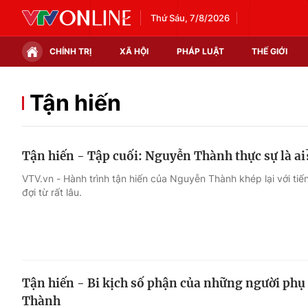
Thứ Sáu, 7/8/2026
CHÍNH TRỊ
XÃ HỘI
PHÁP LUẬT
THẾ GIỚI
Chính trị
Xã hội
Tận hiến
Thế giới
Kinh tế
Tận hiến - Tập cuối: Nguyễn Thành thực sự là ai
Tin tức
Tài chính
VTV.vn - Hành trình tận hiến của Nguyễn Thành khép lại với tiế
đợi từ rất lâu.
Thế giới đó đây
Thị trường
Câu chuyện quốc tế
Góc doanh nghiệp
Dữ liệu và đời sống
Tận hiến - Bi kịch số phận của những người phụ
Thành