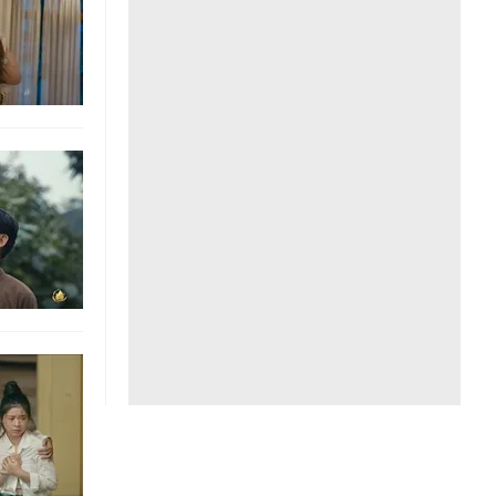
Liên hệ toà soạn
hệ tương lai