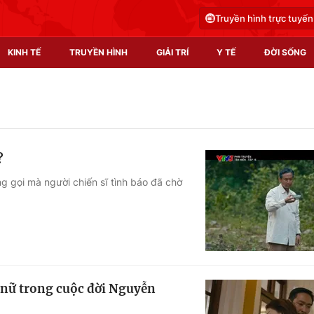
Truyền hình trực tuyến
KINH TẾ
TRUYỀN HÌNH
GIẢI TRÍ
Y TẾ
ĐỜI SỐNG
Pháp luật
Y tế
Truyền hình
Multimedia
?
Phim VTV
Video
ng gọi mà người chiến sĩ tình báo đã chờ
Hậu trường
Shorts video
Nhân vật
Podcast
Khán giả
EMagazine
Giải sao mai
Photo
 nữ trong cuộc đời Nguyễn
Infographic