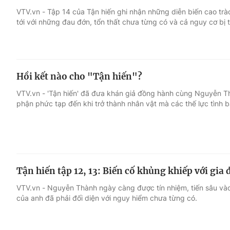
VTV.vn - Tập 14 của Tận hiến ghi nhận những diễn biến cao t
tới với những đau đớn, tổn thất chưa từng có và cả nguy cơ bị t
Giải trí
Đời sống
Điện ảnh
Du lịch
Hồi kết nào cho "Tận hiến"?
Âm nhạc
Làm đẹp
VTV.vn - 'Tận hiến' đã đưa khán giả đồng hành cùng Nguyễn T
phận phức tạp đến khi trở thành nhân vật mà các thế lực tình 
Sao
Chất lượng cuộc sốn
Tận hiến tập 12, 13: Biến cố khủng khiếp với gi
VTV.vn - Nguyễn Thành ngày càng được tín nhiệm, tiến sâu và
của anh đã phải đối diện với nguy hiểm chưa từng có.