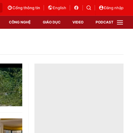
Cổng thông tin
English
Đăng nhập
CÔNG NGHỆ
GIÁO DỤC
VIDEO
PODCAST
VTV Money
VTV Thể thao
VTV Sức khoẻ
Bất động sản
Thị trường 24h
Tấm lòng Việt
Vươn mình bằng AI
VTV4
VTV8
VTV9
Lịch phát sóng
Giao lưu trực tuyến
Sự kiện