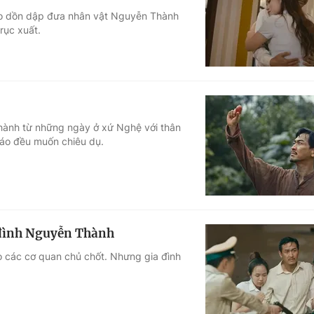
rào dồn dập đưa nhân vật Nguyễn Thành
Góc ảnh
rục xuất.
Giáo dục
Công nghệ
Tuyển sinh
Hitech Công ng
Học trực tuyến
Sản phẩm
hành từ những ngày ở xứ Nghệ với thân
báo đều muốn chiêu dụ.
g
Thị trường
Tư vấn
a đình Nguyễn Thành
o các cơ quan chủ chốt. Nhưng gia đình