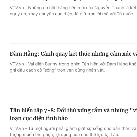
VTV.vn - Những cơ hội thăng tiến mới của Nguyễn Thành là kết
nguy cơ, xoay chuyển cục diện để giữ trọn lời thề với Tổ quốc
Đàm Hằng: Cảnh quay kết thúc nhưng cảm xúc vẫn
VTV.vn - Vai diễn Bunny trong phim Tận hiến với Đàm Hằng khôn
ghi dấu cách cô “sống” trọn vẹn cùng nhân vật.
Tận hiến tập 7-8: Đối thủ xứng tầm và những "v
loạn cục diện tình báo
VTV.vn - Từ một người phải giành giật sự sống cho bản thân và
tượng muốn thu phục, lợi dụng của các thế lực tại Lào.