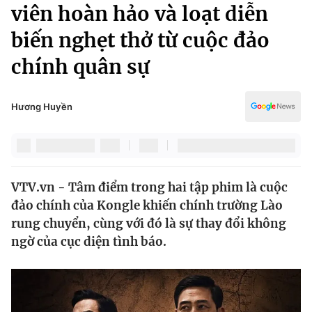
Chính trị
viên hoàn hảo và loạt diễn
Truyền hình
biến nghẹt thở từ cuộc đảo
Văn hóa - Giải trí
Xã hội
Y tế
chính quân sự
Đời sống
Pháp luật
Công nghệ
Giáo dục
Hương Huyền
Y tế
Thế giới
VTV.vn - Tâm điểm trong hai tập phim là cuộc
Tin tức
đảo chính của Kongle khiến chính trường Lào
Kinh tế
Thế giới đó đây
rung chuyển, cùng với đó là sự thay đổi không
Tài chính
ngờ của cục diện tình báo.
Dữ liệu và đời sống
Câu chuyện quốc tế
Thị trường
Truyền hình
Góc doanh nghiệp