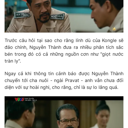
Email:
toasoan@vtv.vn
Liên hệ quảng cáo:
024-7300.7108
Trước câu hỏi tại sao cho rằng lính dù của Kongle sẽ
đảo chính, Nguyễn Thành đưa ra nhiều phân tích sắc
bén trong đó có cả những nguồn cơn như "giọt nước
tràn ly".
Ngay cả khi thông tin cảnh báo được Nguyễn Thành
chuyển tới cha nuôi - ngài Pravat - anh vẫn chưa đối
diện với sự hoài nghi, cho rằng, chỉ là sự lo lắng quá.
® Cấm sao chép dưới mọi hình thức nếu không có sự chấp
thuận bằng văn bản. Ghi rõ nguồn VTV.vn khi phát hành lại
thông tin từ website này.