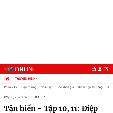
TRUYỀN HÌNH
Chính trị
Phim VTV
Hậu trường
Nhân vật
Góc khán giả
Điểm hẹn tài năng
Giải
Xã hội
09/06/2026 07:33 GMT+7
Pháp luật
Chuyên mục
Kinh tế
Tận hiến - Tập 10, 11: Điệp
Thể thao