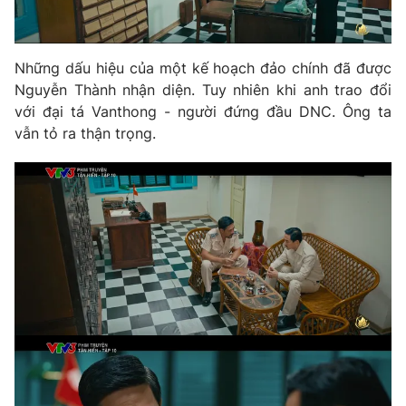
Những dấu hiệu của một kế hoạch đảo chính đã được
THỜI BÁO VTV
Nguyễn Thành nhận diện. Tuy nhiên khi anh trao đổi
với đại tá Vanthong - người đứng đầu DNC. Ông ta
vẫn tỏ ra thận trọng.
Theo dõi báo trên
Cơ quan chủ quản:
Đài Truyền hình Việt Nam
Cơ quan báo chí:
Thời báo VTV
Giấy phép hoạt động báo in và báo điện tử số 483/GP-BTTTT
cấp ngày 29/12/2023
Tổng Biên tập:
Vũ Thanh Thủy
Phó Tổng Biên tập:
Nguyễn Thị Mỹ Hạnh, Phạm Quốc Thắng,
Nguyễn Trọng Ninh
Tổng đài VTV:
024.38 355 931 - 024.38 355 932
Ðiện thoại Thời báo VTV:
024.66 897 897