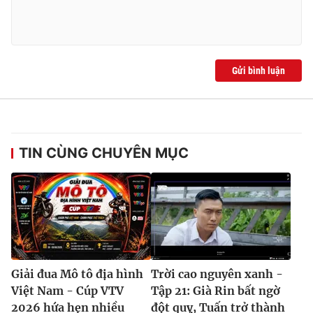
Gửi bình luận
TIN CÙNG CHUYÊN MỤC
Giải đua Mô tô địa hình
Trời cao nguyên xanh -
Việt Nam - Cúp VTV
Tập 21: Già Rin bất ngờ
2026 hứa hẹn nhiều
đột quỵ, Tuấn trở thành