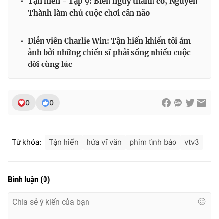
Tận hiến - Tập 9: Biến nguy thành cơ, Nguyễn
Thành làm chủ cuộc chơi cân não
Diễn viên Charlie Win: Tận hiến khiến tôi ám
ảnh bởi những chiến sĩ phải sống nhiều cuộc
đời cùng lúc
0
0
Từ khóa:
Tận hiến
hứa vĩ văn
phim tình báo
vtv3
Bình luận
(
0
)