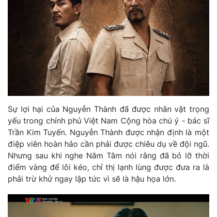
Phim VTV
Giải trí
Hậu trường
Điện ảnh
Đời sống
Nhân vật
Âm nhạc
Du lịch
Khán giả
Giáo dục
Sao
Làm đẹp
Giải sao mai
Tuyển sinh
Công nghệ
Chất lượng cuộc sống
Học trực tuyến
Sự lợi hại của Nguyễn Thành đã được nhân vật trọng
Hitech Công nghệ tương lai
yếu trong chính phủ Việt Nam Cộng hòa chú ý - bác sĩ
Giao lưu trực tuyến
Trần Kim Tuyến. Nguyễn Thành được nhận định là một
Sản phẩm
điệp viên hoàn hảo cần phải được chiêu dụ về đội ngũ.
Lịch phát sóng
Thị trường
Nhưng sau khi nghe Năm Tâm nói rằng đã bỏ lỡ thời
điểm vàng để lôi kéo, chỉ thị lạnh lùng được đưa ra là
Tư vấn
phải trừ khử ngay lập tức vì sẽ là hậu họa lớn.
Chuyên mục khác
Emagazine
Podcast