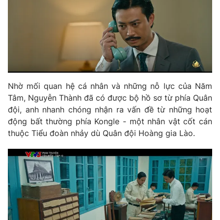
Photo
Infographic
Video
Shorts video
VTV Money
VTV Thể thao
Nhờ mối quan hệ cá nhân và những nỗ lực của Năm
Tâm, Nguyễn Thành đã có được bộ hồ sơ từ phía Quân
VTV Sức khoẻ
Bất động sản
đội, anh nhanh chóng nhận ra vấn đề từ những hoạt
động bất thường phía Kongle - một nhân vật cốt cán
Thị trường 24h
Tấm lòng Việt
thuộc Tiểu đoàn nhảy dù Quân đội Hoàng gia Lào.
VTV4
Vươn mình bằng AI
VTV9
VTV8
Liên hệ tòa soạn
English