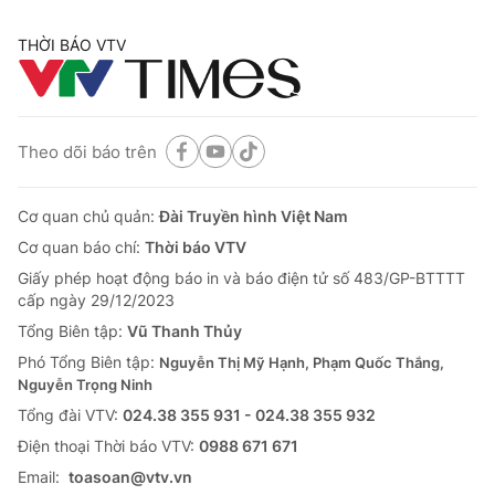
Gói kích thích 1.900 tỷ USD của Mỹ tác
động thế nào đến kinh tế Việt Nam?
VTV.vn - Để tận dụng gói kích thích 1.900 tỷ USD của
Mỹ và đạt được mức tăng trưởng GDP 6,5 - 7%, Việt
Nam buộc phải tăng cường xuất khẩu.