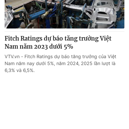
Giao lưu trực tuyến
Sản phẩm
Lịch phát sóng
Thị trường
Tư vấn
Fitch Ratings dự báo tăng trưởng Việt
Chuyên mục khác
Nam năm 2023 dưới 5%
Emagazine
Podcast
VTV.vn - Fitch Ratings dự báo tăng trưởng của Việt
Nam năm nay dưới 5%, năm 2024, 2025 lần lượt là
Photo
Infographic
6,3% và 6,5%.
Video
Shorts video
VTV Money
VTV Thể thao
VTV Sức khoẻ
Bất động sản