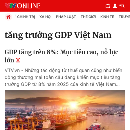
CHÍNH TRỊ
XÃ HỘI
PHÁP LUẬT
THẾ GIỚI
KINH TẾ
TRUYỀ
tăng trưởng GDP Việt Nam
Chuyên mục
GDP tăng trên 8%: Mục tiêu cao, nỗ lực
Chính trị
lớn
VTV.vn - Những tác động từ thuế quan cũng như biến
Xã hội
động thương mại toàn cầu đang khiến mục tiêu tăng
trưởng GDP từ 8% năm 2025 của kinh tế Việt Nam...
Pháp luật
Y tế
Thế giới