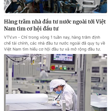
Giấy phép hoạt động báo in và báo điện tử số 483/GP-BTTTT
cấp ngày 29/12/2023
Tổng Biên tập:
Vũ Thanh Thủy
Hàng trăm nhà đầu tư nước ngoài tới Việt
Phó Tổng Biên tập:
Nguyễn Thị Mỹ Hạnh, Phạm Quốc Thắng,
Nam tìm cơ hội đầu tư
Nguyễn Trọng Ninh
Tổng đài VTV:
024.38 355 931 - 024.38 355 932
VTV.vn - Chỉ trong vòng 1 tuần nay, hàng trăm định
Ðiện thoại Thời báo VTV:
024.66 897 897
chế tài chính, các nhà đầu tư nước ngoài đã quy tụ về
Email:
toasoan@vtv.vn
Việt Nam tìm hiểu cơ hội đầu tư và mở rộng đầu tư.
Liên hệ quảng cáo:
024-7300.7108