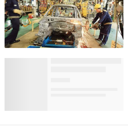
Standard Chartered dự báo GDP Việt Nam
tăng trưởng 7,3% năm 2022
VTV.vn - Theo ngân hàng Standard Chartered, khả
năng kiểm soát dịch COVID-19 đóng vai trò quan
trọng đối với triển vọng kinh tế của Việt Nam trong...