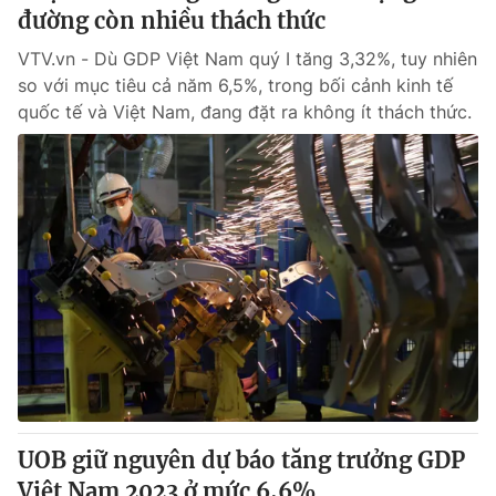
đường còn nhiều thách thức
VTV.vn - Dù GDP Việt Nam quý I tăng 3,32%, tuy nhiên
so với mục tiêu cả năm 6,5%, trong bối cảnh kinh tế
quốc tế và Việt Nam, đang đặt ra không ít thách thức.
UOB giữ nguyên dự báo tăng trưởng GDP
Việt Nam 2023 ở mức 6,6%