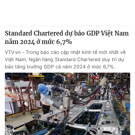
Thị trường 24h
Tấm lòng Việt
VTV4
Vươn mình bằng AI
Standard Chartered dự báo GDP Việt Nam
VTV9
VTV8
năm 2024 ở mức 6,7%
VTV.vn - Trong báo cáo cập nhật kinh tế mới nhất về
Liên hệ tòa soạn
English
Việt Nam, Ngân hàng Standard Chartered duy trì dự
báo tăng trưởng GDP cả năm 2024 ở mức 6,7%.
THỜI BÁO VTV
Theo dõi báo trên
Cơ quan chủ quản:
Đài Truyền hình Việt Nam
Cơ quan báo chí:
Thời báo VTV