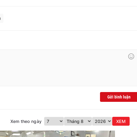
n
Gửi bình luận
Xem theo ngày
XEM