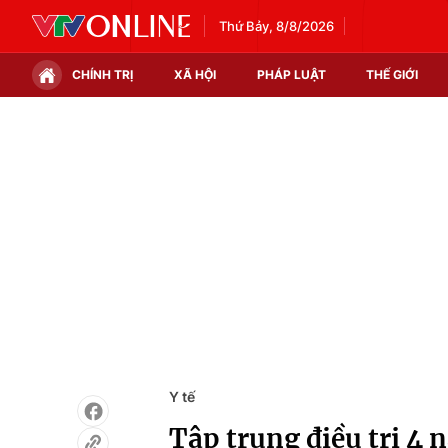
Thứ Bảy, 8/8/2026
CHÍNH TRỊ
XÃ HỘI
PHÁP LUẬT
THẾ GIỚI
Chính trị
Xã hội
Thế giới
Kinh tế
Tin tức
Tài chính
Thế giới đó đây
Thị trường
Câu chuyện quốc tế
Góc doanh nghiệp
Dữ liệu và đời sống
Y tế
Tập trung điều trị 4 