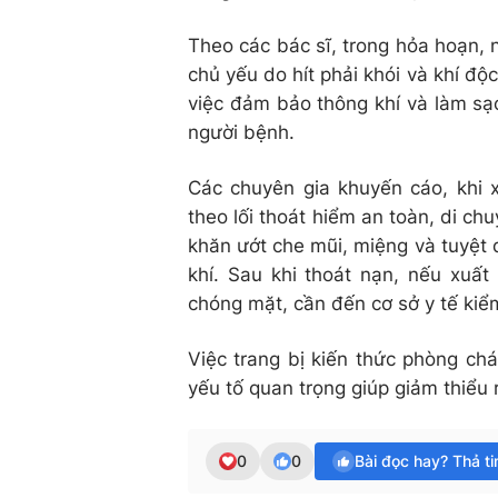
Theo các bác sĩ, trong hỏa hoạn,
chủ yếu do hít phải khói và khí độ
việc đảm bảo thông khí và làm sạ
người bệnh.
Các chuyên gia khuyến cáo, khi x
theo lối thoát hiểm an toàn, di ch
khăn ướt che mũi, miệng và tuyệt đ
khí. Sau khi thoát nạn, nếu xuất
chóng mặt, cần đến cơ sở y tế kiể
Việc trang bị kiến thức phòng ch
yếu tố quan trọng giúp giảm thiểu 
0
0
Bài đọc hay? Thả t