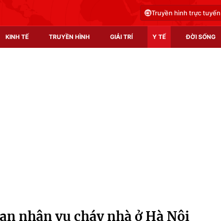
Truyền hình trực tuyến
KINH TẾ
TRUYỀN HÌNH
GIẢI TRÍ
Y TẾ
ĐỜI SỐNG
Pháp luật
Y tế
Truyền hình
Multimedia
Phim VTV
Video
Hậu trường
Shorts video
Nhân vật
Podcast
Khán giả
EMagazine
Giải sao mai
Photo
nạn nhân vụ cháy nhà ở Hà Nội
Infographic