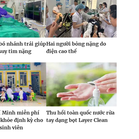
bó nhánh trái giúp
Hai người bỏng nặng do
 suy tim nặng
điện cao thế
í Minh miễn phí
Thu hồi toàn quốc nước rửa
khỏe định kỳ cho
tay dạng bọt Layer Clean
 sinh viên