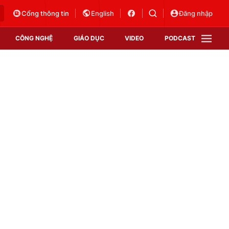
Cổng thông tin
English
Đăng nhập
CÔNG NGHỆ
GIÁO DỤC
VIDEO
PODCAST
VTV Money
VTV Thể thao
VTV Sức khoẻ
Bất động sản
Thị trường 24h
Tấm lòng Việt
Vươn mình bằng AI
VTV4
VTV8
VTV9
Lịch phát sóng
Giao lưu trực tuyến
Sự kiện