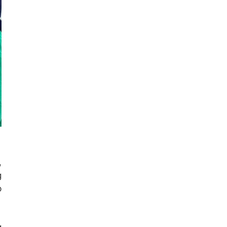
,
g
p