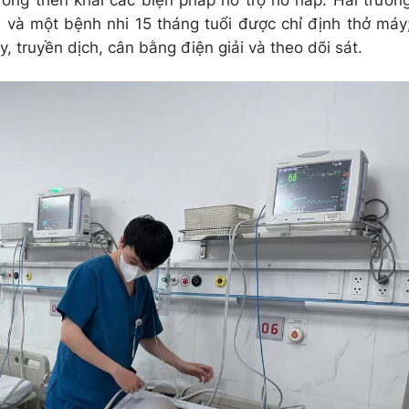
ương triển khai các biện pháp hỗ trợ hô hấp. Hai trườn
 và một bệnh nhi 15 tháng tuổi được chỉ định thở máy
, truyền dịch, cân bằng điện giải và theo dõi sát.