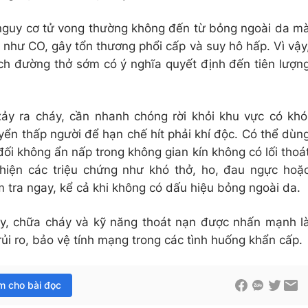
 nguy cơ tử vong thường không đến từ bỏng ngoài da m
c như CO, gây tổn thương phổi cấp và suy hô hấp. Vì vậy
ch đường thở sớm có ý nghĩa quyết định đến tiên lượn
ảy ra cháy, cần nhanh chóng rời khỏi khu vực có khó
uyển thấp người để hạn chế hít phải khí độc. Có thể dùn
ối không ẩn nấp trong không gian kín không có lối thoá
 hiện các triệu chứng như khó thở, ho, đau ngực hoặ
m tra ngay, kể cả khi không có dấu hiệu bỏng ngoài da.
áy, chữa cháy và kỹ năng thoát nạn được nhấn mạnh l
rủi ro, bảo vệ tính mạng trong các tình huống khẩn cấp.
im cho bài đọc