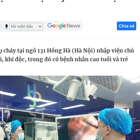
Góc ảnh
Chia sẻ
Giáo dục
Công nghệ
Tuyển sinh
Hitech Công ng
 cháy tại ngõ 131 Hồng Hà (Hà Nội) nhập viện chủ
Học trực tuyến
Sản phẩm
i, khí độc, trong đó có bệnh nhân cao tuổi và trẻ
g
Thị trường
Tư vấn