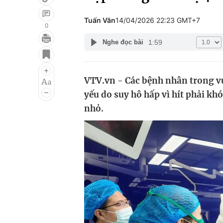
Tuấn Văn
14/04/2026 22:23 GMT+7
0
1:59
Nghe đọc bài
Giải trí
Đời sống
Điện ảnh
Du lịch
VTV.vn - Các bệnh nhân trong vụ
Âm nhạc
Làm đẹp
yếu do suy hô hấp vì hít phải khó
Sao
Chất lượng cuộc sốn
nhỏ.