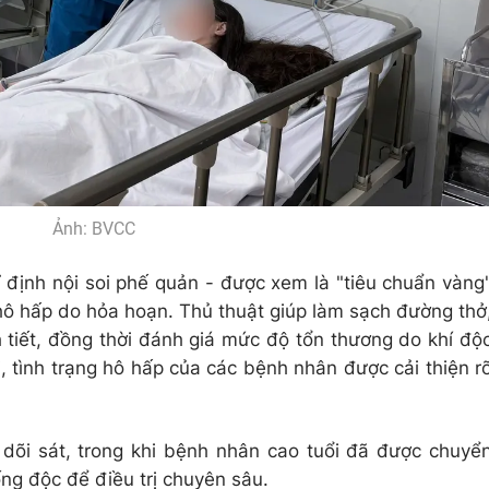
Ảnh: BVCC
 định nội soi phế quản - được xem là "tiêu chuẩn vàng
hô hấp do hỏa hoạn. Thủ thuật giúp làm sạch đường thở
h tiết, đồng thời đánh giá mức độ tổn thương do khí độ
i, tình trạng hô hấp của các bệnh nhân được cải thiện r
 dõi sát, trong khi bệnh nhân cao tuổi đã được chuyể
ng độc để điều trị chuyên sâu.