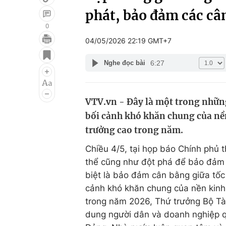
phát, bảo đảm các cân
0
04/05/2026 22:19 GMT+7
Giải trí
Đời sống
6:27
Nghe đọc bài
Điện ảnh
Du lịch
Âm nhạc
Làm đẹp
VTV.vn - Đây là một trong nhữn
Sao
Chất lượng cuộc sốn
bối cảnh khó khăn chung của nền
trưởng cao trong năm.
Chiều 4/5, tại họp báo Chính phủ t
thể cũng như đột phá để bảo đảm 
biệt là bảo đảm cân bằng giữa tốc 
cảnh khó khăn chung của nền kinh 
trong năm 2026, Thứ trưởng Bộ Tài
dung người dân và doanh nghiệp q