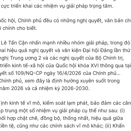
ch cực triển khai các nhiệm vụ giải pháp trọng tâm.
uốc hội, Chính phủ đều có những nghị quyết, văn bản ch
i chính cho biết.
g Lê Tấn Cận nhấn mạnh nhiều nhóm giải pháp, trong đó
hai hiệu quả nghị quyết và văn kiện Đại hội Đảng lần thứ
nghị Trung ương 2 và các nghị quyết của Bộ Chính trị,
triển kinh tế-xã hội của Quốc hội khóa XVI thông qua tại
quyết số 109/NQ-CP ngày 16/4/2026 của Chính phủ…
Chính phủ, xem đây là định hướng xuyên suốt trong
ội năm 2026 và cả nhiệm kỳ 2026-2030.
định kinh tế vĩ mô, kiểm soát lạm phát, bảo đảm các cân
ập trung một số nhiệm vụ giải pháp cụ thể như sau: (i)
hối hợp chặt chẽ, đồng bộ, thống nhất, hiệu quả giữa
tiền tệ, cũng như các chính sách vĩ mô khác; (ii) Khẩn