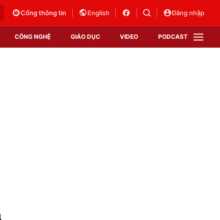
Cổng thông tin
English
Đăng nhập
CÔNG NGHỆ
GIÁO DỤC
VIDEO
PODCAST
VTV Money
VTV Thể thao
VTV Sức khoẻ
Bất động sản
Thị trường 24h
Tấm lòng Việt
Vươn mình bằng AI
VTV4
VTV8
VTV9
Lịch phát sóng
Giao lưu trực tuyến
m
Sự kiện