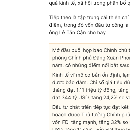
quả kinh tế, xã hội trong phân bổ 
Tiếp theo là tập trung cải thiện c
điểm, trong đó vốn đầu tư công là
ông Lê Tấn Cận cho hay.
Mở đầu buổi họp báo Chính phủ 
phòng Chính phủ Đặng Xuân Phong
năm, có những điểm nổi bật sau:
Kinh tế vĩ mô cơ bản ổn định, lạ
được bảo đảm. Chỉ số giá tiêu d
tháng đạt 1,11 triệu tỷ đồng, tăn
đạt 344 tỷ USD, tăng 24,2% so vớ
Đầu tư phát triển tiếp tục đạt kế
hoạch được Thủ tướng Chính phủ g
vốn FDI tăng mạnh, tăng 32% so v
USD, tăng 117,2%, vốn FDI thực h