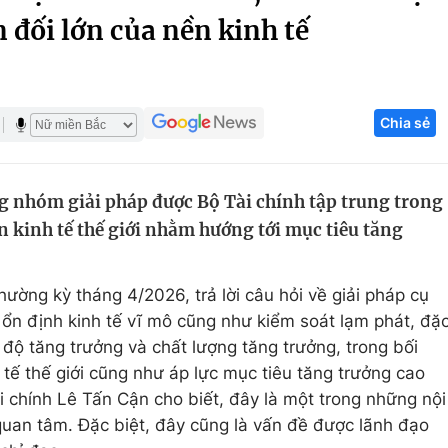
 đối lớn của nền kinh tế
Góc ảnh
Giáo dục
Công nghệ
Chia sẻ
Tuyển sinh
Hitech Công ng
Học trực tuyến
Sản phẩm
g nhóm giải pháp được Bộ Tài chính tập trung trong
g
Thị trường
 kinh tế thế giới nhằm hướng tới mục tiêu tăng
Tư vấn
hường kỳ tháng 4/2026, trả lời câu hỏi về giải pháp cụ
ổn định kinh tế vĩ mô cũng như kiểm soát lạm phát, đặ
độ tăng trưởng và chất lượng tăng trưởng, trong bối
tế thế giới cũng như áp lực mục tiêu tăng trưởng cao
 chính Lê Tấn Cận cho biết, đây là một trong những nội
uan tâm. Đặc biệt, đây cũng là vấn đề được lãnh đạo