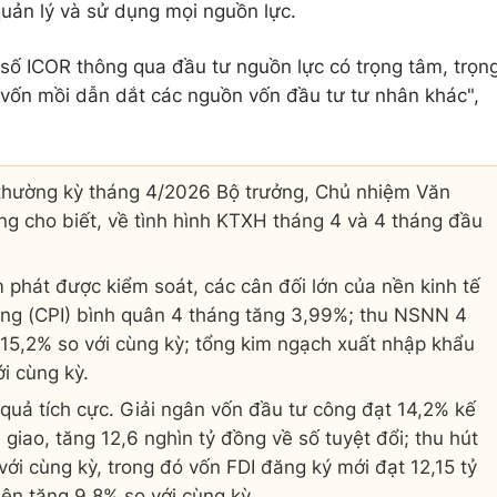
quản lý và sử dụng mọi nguồn lực.
hỉ số ICOR thông qua đầu tư nguồn lực có trọng tâm, trọn
 vốn mồi dẫn dắt các nguồn vốn đầu tư tư nhân khác",
thường kỳ tháng 4/2026 Bộ trưởng, Chủ nhiệm Văn
 cho biết, về tình hình KTXH tháng 4 và 4 tháng đầu
m phát được kiểm soát, các cân đối lớn của nền kinh tế
ùng (CPI) bình quân 4 tháng tăng 3,99%; thu NSNN 4
g 15,2% so với cùng kỳ; tổng kim ngạch xuất nhập khẩu
i cùng kỳ.
t quả tích cực. Giải ngân vốn đầu tư công đạt 14,2% kế
iao, tăng 12,6 nghìn tỷ đồng về số tuyệt đổi; thu hút
ới cùng kỳ, trong đó vốn FDI đăng ký mới đạt 12,15 tỷ
iện tăng 9,8% so với cùng kỳ.