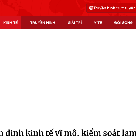
Truyền hình trực tuyến
KINH TẾ
TRUYỀN HÌNH
GIẢI TRÍ
Y TẾ
ĐỜI SỐNG
Pháp luật
Y tế
Truyền hình
Multimedia
Phim VTV
Video
Hậu trường
Shorts video
Nhân vật
Podcast
Khán giả
EMagazine
Giải sao mai
Photo
 định kinh tế vĩ mô, kiểm soát lạ
Infographic