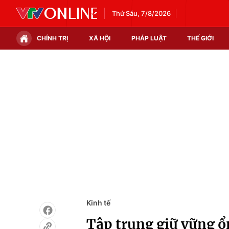
Thứ Sáu, 7/8/2026
CHÍNH TRỊ
XÃ HỘI
PHÁP LUẬT
THẾ GIỚI
Chính trị
Xã hội
Thế giới
Kinh tế
Tin tức
Tài chính
Thế giới đó đây
Thị trường
Câu chuyện quốc tế
Góc doanh nghiệp
Dữ liệu và đời sống
Kinh tế
Tập trung giữ vững ổn