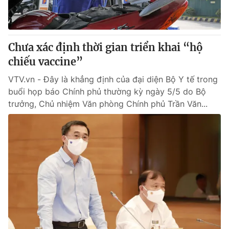
® Cấm sao chép dưới mọi hình thức nếu không có sự chấp
thuận bằng văn bản. Ghi rõ nguồn VTV.vn khi phát hành lại
Chưa xác định thời gian triển khai “hộ
thông tin từ website này.
chiếu vaccine”
VTV.vn - Đây là khẳng định của đại diện Bộ Y tế trong
buổi họp báo Chính phủ thường kỳ ngày 5/5 do Bộ
trưởng, Chủ nhiệm Văn phòng Chính phủ Trần Văn...