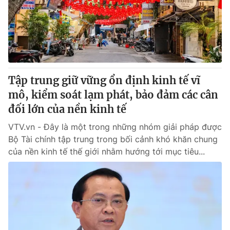
Tin tức
Kinh tế
Thế giới đó đây
Tài chính
Dữ liệu và đời sống
Câu chuyện quốc tế
Thị trường
Tập trung giữ vững ổn định kinh tế vĩ
Truyền hình
Góc doanh nghiệp
mô, kiểm soát lạm phát, bảo đảm các cân
Phim VTV
đối lớn của nền kinh tế
Giải trí
Hậu trường
VTV.vn - Đây là một trong những nhóm giải pháp được
Điện ảnh
Bộ Tài chính tập trung trong bối cảnh khó khăn chung
Đời sống
Nhân vật
của nền kinh tế thế giới nhằm hướng tới mục tiêu...
Âm nhạc
Du lịch
Khán giả
Giáo dục
Sao
Làm đẹp
Giải sao mai
Tuyển sinh
Công nghệ
Chất lượng cuộc sống
Học trực tuyến
Hitech Công nghệ tương lai