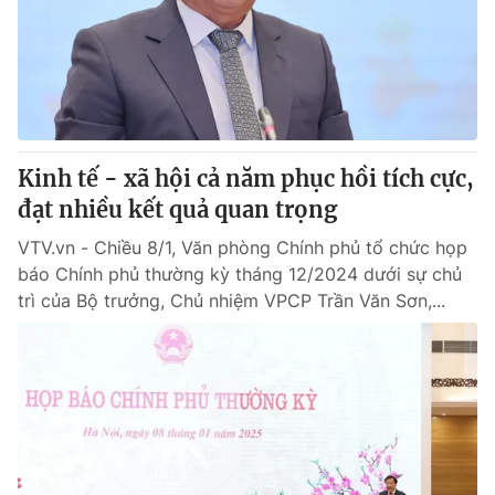
Giao lưu trực tuyến
Sản phẩm
Lịch phát sóng
Thị trường
Tư vấn
Chuyên mục khác
Kinh tế - xã hội cả năm phục hồi tích cực,
Emagazine
Podcast
đạt nhiều kết quả quan trọng
VTV.vn - Chiều 8/1, Văn phòng Chính phủ tổ chức họp
Photo
Infographic
báo Chính phủ thường kỳ tháng 12/2024 dưới sự chủ
trì của Bộ trưởng, Chủ nhiệm VPCP Trần Văn Sơn,...
Video
Shorts video
VTV Money
VTV Thể thao
VTV Sức khoẻ
Bất động sản