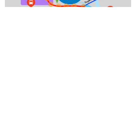
Tin mới
Video
Live
Emagazine
Trang chủ
"Sách giáo khoa dùng một lần là sách
tham khảo"
VTV.vn - Trả lời tại phiên họp báo Chính phủ chiều
31/8, Thứ trưởng Bộ GD&ĐT cho biết sách sử dụng
một lần chỉ là sách bài tập, sách tham khảo, Bộ...