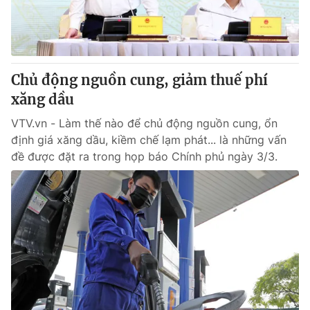
Giấy phép hoạt động báo in và báo điện tử số 483/GP-BTTTT
cấp ngày 29/12/2023
Tổng Biên tập:
Vũ Thanh Thủy
Phó Tổng Biên tập:
Nguyễn Thị Mỹ Hạnh, Phạm Quốc Thắng,
Chủ động nguồn cung, giảm thuế phí
Nguyễn Trọng Ninh
Tổng đài VTV:
xăng dầu
024.38 355 931 - 024.38 355 932
Ðiện thoại Thời báo VTV:
024.66 897 897
VTV.vn - Làm thế nào để chủ động nguồn cung, ổn
Email:
toasoan@vtv.vn
định giá xăng dầu, kiềm chế lạm phát... là những vấn
Liên hệ quảng cáo:
024-7300.7108
đề được đặt ra trong họp báo Chính phủ ngày 3/3.