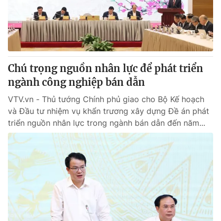
Thị trường 24h
Tấm lòng Việt
VTV4
Vươn mình bằng AI
VTV9
VTV8
Chú trọng nguồn nhân lực để phát triển
ngành công nghiệp bán dẫn
Liên hệ tòa soạn
English
VTV.vn - Thủ tướng Chính phủ giao cho Bộ Kế hoạch
và Đầu tư nhiệm vụ khẩn trương xây dựng Đề án phát
triển nguồn nhân lực trong ngành bán dẫn đến năm...
THỜI BÁO VTV
Theo dõi báo trên
Cơ quan chủ quản:
Đài Truyền hình Việt Nam
Cơ quan báo chí:
Thời báo VTV