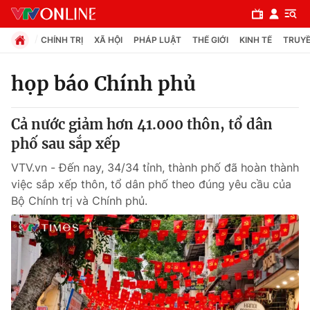
CHÍNH TRỊ
XÃ HỘI
PHÁP LUẬT
THẾ GIỚI
KINH TẾ
TRUYỀ
họp báo Chính phủ
Chuyên mục
Cả nước giảm hơn 41.000 thôn, tổ dân
Chính trị
phố sau sắp xếp
VTV.vn - Đến nay, 34/34 tỉnh, thành phố đã hoàn thành
Xã hội
việc sắp xếp thôn, tổ dân phố theo đúng yêu cầu của
Bộ Chính trị và Chính phủ.
Pháp luật
Y tế
Thế giới