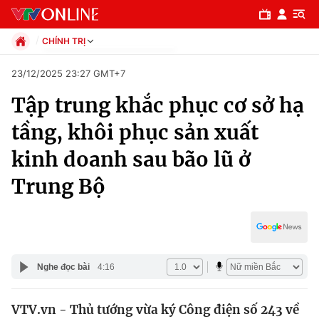
CHÍNH TRỊ
Chính trị
23/12/2025 23:27 GMT+7
Xã hội
Tập trung khắc phục cơ sở hạ
Pháp luật
Chuyên mục
Kinh tế
tầng, khôi phục sản xuất
Thể thao
Chính trị
kinh doanh sau bão lũ ở
Truyền hình
Văn hóa - Giải trí
Trung Bộ
Xã hội
Y tế
Đời sống
Pháp luật
Công nghệ
Giáo dục
Y tế
Nghe đọc bài
4:16
Thế giới
VTV.vn - Thủ tướng vừa ký Công điện số 243 về