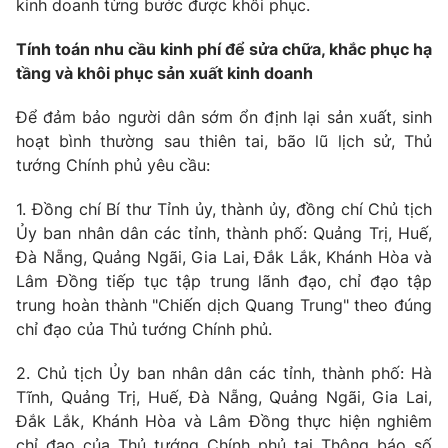
kinh doanh từng bước được khôi phục.
Giấy phép hoạt động báo in và báo điện tử số 483/GP-BTTTT
cấp ngày 29/12/2023
Tính toán nhu cầu kinh phí để sửa chữa, khắc phục hạ
Tổng Biên tập:
Vũ Thanh Thủy
tầng và khôi phục sản xuất kinh doanh
Phó Tổng Biên tập:
Nguyễn Thị Mỹ Hạnh, Phạm Quốc Thắng,
Nguyễn Trọng Ninh
Để đảm bảo người dân sớm ổn định lại sản xuất, sinh
Tổng đài VTV:
024.38 355 931 - 024.38 355 932
hoạt bình thường sau thiên tai, bão lũ lịch sử, Thủ
tướng Chính phủ yêu cầu:
Ðiện thoại Thời báo VTV:
024.66 897 897
Email:
toasoan@vtv.vn
1. Đồng chí Bí thư Tỉnh ủy, thành ủy, đồng chí Chủ tịch
Liên hệ quảng cáo:
024-7300.7108
Ủy ban nhân dân các tỉnh, thành phố: Quảng Trị, Huế,
Đà Nẵng, Quảng Ngãi, Gia Lai, Đắk Lắk, Khánh Hòa và
Lâm Đồng tiếp tục tập trung lãnh đạo, chỉ đạo tập
trung hoàn thành "Chiến dịch Quang Trung" theo đúng
chỉ đạo của Thủ tướng Chính phủ.
2. Chủ tịch Ủy ban nhân dân các tỉnh, thành phố: Hà
Tĩnh, Quảng Trị, Huế, Đà Nẵng, Quảng Ngãi, Gia Lai,
Đắk Lắk, Khánh Hòa và Lâm Đồng thực hiện nghiêm
chỉ đạo của Thủ tướng Chính phủ tại Thông báo số