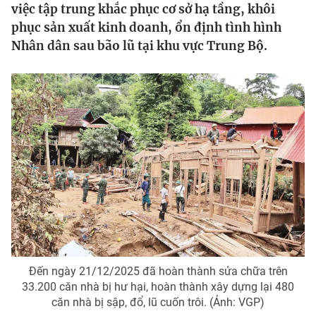
việc tập trung khắc phục cơ sở hạ tầng, khôi
Tin tức
phục sản xuất kinh doanh, ổn định tình hình
Kinh tế
Nhân dân sau bão lũ tại khu vực Trung Bộ.
Thế giới đó đây
Tài chính
Dữ liệu và đời sống
Câu chuyện quốc tế
Thị trường
Truyền hình
Góc doanh nghiệp
Phim VTV
Giải trí
Hậu trường
Điện ảnh
Đời sống
Nhân vật
Âm nhạc
Du lịch
Khán giả
Giáo dục
Sao
Làm đẹp
Giải sao mai
Tuyển sinh
Đến ngày 21/12/2025 đã hoàn thành sửa chữa trên
Công nghệ
Chất lượng cuộc sống
33.200 căn nhà bị hư hại, hoàn thành xây dựng lại 480
Học trực tuyến
căn nhà bị sập, đổ, lũ cuốn trôi. (Ảnh: VGP)
Hitech Công nghệ tương lai