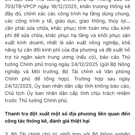
703/TB-VPCP ngày 18/12/2025, khẩn trương thống kê
đầy đủ, chính xác các công trình hạ tầng dùng chung,
® Cấm sao chép dưới mọi hình thức nếu không có sự chấp
các công trình y tế, giáo dục, giao thông, thủy lợi…
thuận bằng văn bản. Ghi rõ nguồn VTV.vn khi phát hành lại
cần phải sửa chữa, khắc phục; tính toán nhu cầu kinh
thông tin từ website này.
phí để sửa chữa, khắc phục hạ tầng và khôi phục sản
xuất kinh doanh, nhất là sản xuất nông nghiệp, khả
năng tự cân đối kinh phí của địa phương và đề xuất hỗ
trợ từ ngân sách trung ương (nếu có), báo cáo Thủ
tướng Chính phủ trong ngày 24/12/2025 (gửi Bộ Nông
nghiệp và Môi trường, Bộ Tài chính và Văn phòng
Chính phủ để tổng hợp). Trường hợp sau ngày
24/12/2025, Ủy ban nhân dân cấp tỉnh không báo cáo,
Chủ tịch Ủy ban nhân dân cấp tỉnh chịu trách nhiệm
trước Thủ tướng Chính phủ.
Thanh tra đột xuất một số địa phương liên quan đến
công tác thống kê, đánh giá thiệt hại
3. Bộ Tài chính chủ trì, phối hợp với Bộ Nông nghiệp