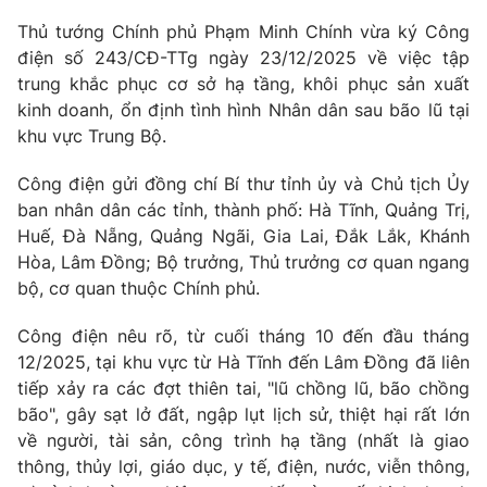
Giao lưu trực tuyến
Sản phẩm
Thủ tướng Chính phủ Phạm Minh Chính vừa ký Công
điện số 243/CĐ-TTg ngày 23/12/2025 về việc tập
Lịch phát sóng
Thị trường
trung khắc phục cơ sở hạ tầng, khôi phục sản xuất
kinh doanh, ổn định tình hình Nhân dân sau bão lũ tại
Tư vấn
khu vực Trung Bộ.
Chuyên mục khác
Emagazine
Podcast
Công điện gửi đồng chí Bí thư tỉnh ủy và Chủ tịch Ủy
ban nhân dân các tỉnh, thành phố: Hà Tĩnh, Quảng Trị,
Huế, Đà Nẵng, Quảng Ngãi, Gia Lai, Đắk Lắk, Khánh
Photo
Infographic
Hòa, Lâm Đồng; Bộ trưởng, Thủ trưởng cơ quan ngang
bộ, cơ quan thuộc Chính phủ.
Video
Shorts video
Công điện nêu rõ, từ cuối tháng 10 đến đầu tháng
12/2025, tại khu vực từ Hà Tĩnh đến Lâm Đồng đã liên
VTV Money
VTV Thể thao
tiếp xảy ra các đợt thiên tai, "lũ chồng lũ, bão chồng
bão", gây sạt lở đất, ngập lụt lịch sử, thiệt hại rất lớn
VTV Sức khoẻ
Bất động sản
về người, tài sản, công trình hạ tầng (nhất là giao
thông, thủy lợi, giáo dục, y tế, điện, nước, viễn thông,