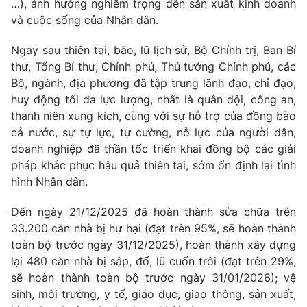
…), ảnh hưởng nghiêm trọng đến sản xuất kinh doanh
Thị trường 24h
Tấm lòng Việt
và cuộc sống của Nhân dân.
VTV4
Vươn mình bằng AI
Ngay sau thiên tai, bão, lũ lịch sử, Bộ Chính trị, Ban Bí
thư, Tổng Bí thư, Chính phủ, Thủ tướng Chính phủ, các
Bộ, ngành, địa phương đã tập trung lãnh đạo, chỉ đạo,
VTV9
VTV8
huy động tối đa lực lượng, nhất là quân đội, công an,
thanh niên xung kích, cùng với sự hỗ trợ của đồng bào
Liên hệ tòa soạn
English
cả nước, sự tự lực, tự cường, nỗ lực của người dân,
doanh nghiệp đã thần tốc triển khai đồng bộ các giải
pháp khắc phục hậu quả thiên tai, sớm ổn định lại tình
hình Nhân dân.
THỜI BÁO VTV
Đến ngày 21/12/2025 đã hoàn thành sửa chữa trên
33.200 căn nhà bị hư hại (đạt trên 95%, sẽ hoàn thành
Theo dõi báo trên
toàn bộ trước ngày 31/12/2025), hoàn thành xây dựng
lại 480 căn nhà bị sập, đổ, lũ cuốn trôi (đạt trên 29%,
sẽ hoàn thành toàn bộ trước ngày 31/01/2026); vệ
Cơ quan chủ quản:
Đài Truyền hình Việt Nam
sinh, môi trường, y tế, giáo dục, giao thông, sản xuất,
Cơ quan báo chí:
Thời báo VTV