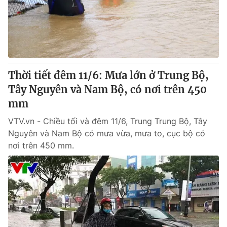
® Cấm sao chép dưới mọi hình thức nếu không có sự chấp
thuận bằng văn bản. Ghi rõ nguồn VTV.vn khi phát hành lại
thông tin từ website này.
Thời tiết đêm 11/6: Mưa lớn ở Trung Bộ,
Tây Nguyên và Nam Bộ, có nơi trên 450
mm
VTV.vn - Chiều tối và đêm 11/6, Trung Trung Bộ, Tây
Nguyên và Nam Bộ có mưa vừa, mưa to, cục bộ có
nơi trên 450 mm.