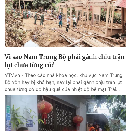
Thị trường 24h
Tấm lòng Việt
VTV4
Vươn mình bằng AI
VTV9
VTV8
Liên hệ tòa soạn
English
Vì sao Nam Trung Bộ phải gánh chịu trận
lụt chưa từng có?
VTV.vn - Theo các nhà khoa học, khu vực Nam Trung
Bộ vốn hay bị khô hạn, nay lại phải gánh chịu trận lụt
THỜI BÁO VTV
chưa từng có do hậu quả của nhiệt độ bề mặt Trái...
Theo dõi báo trên
Cơ quan chủ quản:
Đài Truyền hình Việt Nam
Cơ quan báo chí:
Thời báo VTV