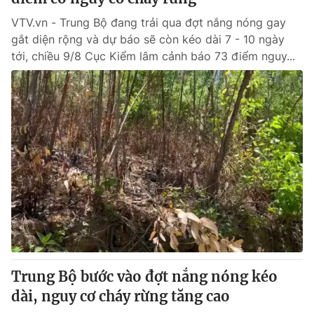
VTV.vn - Trung Bộ đang trải qua đợt nắng nóng gay
gắt diện rộng và dự báo sẽ còn kéo dài 7 - 10 ngày
tới, chiều 9/8 Cục Kiểm lâm cảnh báo 73 điểm nguy...
Trung Bộ bước vào đợt nắng nóng kéo
dài, nguy cơ cháy rừng tăng cao