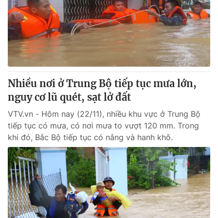
Giấy phép hoạt động báo in và báo điện tử số 483/GP-BTTTT
cấp ngày 29/12/2023
Tổng Biên tập:
Vũ Thanh Thủy
Phó Tổng Biên tập:
Nguyễn Thị Mỹ Hạnh, Phạm Quốc Thắng,
Nguyễn Trọng Ninh
Tổng đài VTV:
024.38 355 931 - 024.38 355 932
Ðiện thoại Thời báo VTV:
Nhiều nơi ở Trung Bộ tiếp tục mưa lớn,
024.66 897 897
Email:
nguy cơ lũ quét, sạt lở đất
toasoan@vtv.vn
Liên hệ quảng cáo:
024-7300.7108
VTV.vn - Hôm nay (22/11), nhiều khu vực ở Trung Bộ
tiếp tục có mưa, có nơi mưa to vượt 120 mm. Trong
khi đó, Bắc Bộ tiếp tục có nắng và hanh khô.