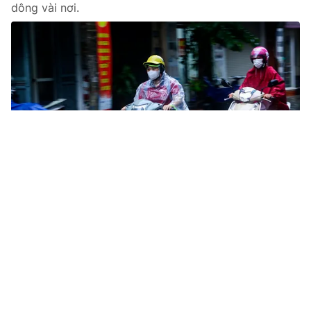
dông vài nơi.
Tin mới
Video
Live
Emagazine
Trang chủ
Khu vực Trung Bộ đến Tây Nguyên mưa
dông kéo dài đến 23/5
VTV.vn - Khu vực Tây Nguyên đêm 22 chiều 23/5 có
mưa, mưa vừa và dông, cục bộ có mưa to đến rất to;
gió nhẹ; trong mưa dông có khả năng xảy ra lốc,...