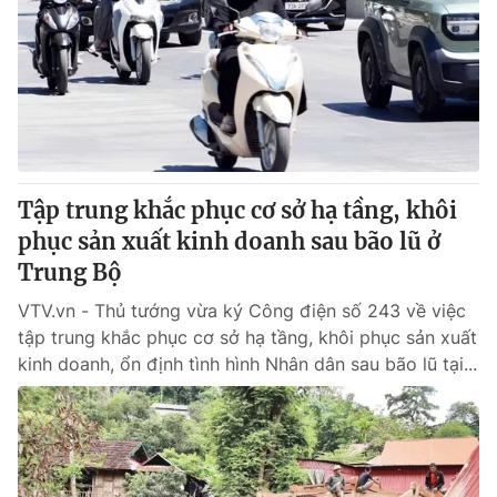
Giao lưu trực tuyến
Sản phẩm
Lịch phát sóng
Thị trường
Tư vấn
Chuyên mục khác
Emagazine
Podcast
Tập trung khắc phục cơ sở hạ tầng, khôi
phục sản xuất kinh doanh sau bão lũ ở
Photo
Infographic
Trung Bộ
VTV.vn - Thủ tướng vừa ký Công điện số 243 về việc
Video
Shorts video
tập trung khắc phục cơ sở hạ tầng, khôi phục sản xuất
kinh doanh, ổn định tình hình Nhân dân sau bão lũ tại...
VTV Money
VTV Thể thao
VTV Sức khoẻ
Bất động sản