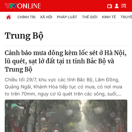
CHÍNH TRỊ
XÃ HỘI
PHÁP LUẬT
THẾ GIỚI
KINH TẾ
TRUYỀ
Trung Bộ
Chuyên mục
Cảnh báo mưa dông kèm lốc sét ở Hà Nội,
Chính trị
lũ quét, sạt lở đất tại 11 tỉnh Bắc Bộ và
Trung Bộ
Xã hội
Chiều tối 29/7, khu vực các tỉnh Bắc Bộ, Lâm Đồng,
Quảng Ngãi, Khánh Hòa tiếp tục có mưa, có nơi mưa
Pháp luật
to trên 70mm, nguy cơ lũ quét trên các sông, suối,...
Y tế
Thế giới