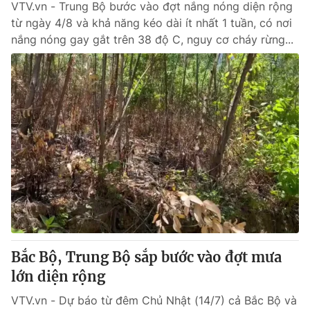
VTV.vn - Trung Bộ bước vào đợt nắng nóng diện rộng
từ ngày 4/8 và khả năng kéo dài ít nhất 1 tuần, có nơi
nắng nóng gay gắt trên 38 độ C, nguy cơ cháy rừng...
Bắc Bộ, Trung Bộ sắp bước vào đợt mưa
lớn diện rộng
VTV.vn - Dự báo từ đêm Chủ Nhật (14/7) cả Bắc Bộ và