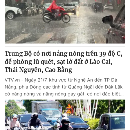
Tin tức
Kinh tế
Thế giới đó đây
Tài chính
Dữ liệu và đời sống
Câu chuyện quốc tế
Thị trường
Truyền hình
Góc doanh nghiệp
Trung Bộ có nơi nắng nóng trên 39 độ C,
Phim VTV
đề phòng lũ quét, sạt lở đất ở Lào Cai,
Giải trí
Thái Nguyên, Cao Bằng
Hậu trường
Điện ảnh
Đời sống
VTV.vn - Ngày 21/7, khu vực từ Nghệ An đến TP Đà
Nhân vật
Âm nhạc
Nẵng, phía Đông các tỉnh từ Quảng Ngãi đến Đắk Lắk
Du lịch
Khán giả
có nắng nóng và nắng nóng gay gắt, có nơi đặc biệt...
Giáo dục
Sao
Làm đẹp
Giải sao mai
Tuyển sinh
Công nghệ
Chất lượng cuộc sống
Học trực tuyến
Hitech Công nghệ tương lai