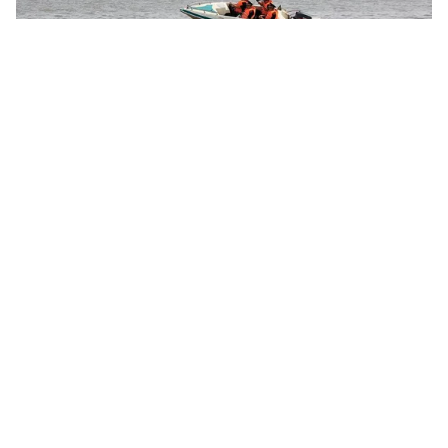
Tin mới
Video
Live
Emagazine
Trang chủ
Sóc Trăng: Bắt giữ vụ vận chuyển dầu DO
không rõ nguồn gốc
VTV.vn - Hải đội 2 - Bộ đội Biên phòng tỉnh Sóc Trăng
đã phát hiện và bắt giữ tàu cá chở lậu 40.000 lít dầu
DO.