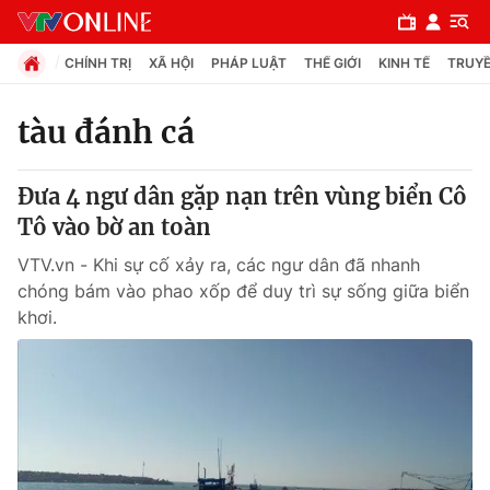
CHÍNH TRỊ
XÃ HỘI
PHÁP LUẬT
THẾ GIỚI
KINH TẾ
TRUYỀ
tàu đánh cá
Chuyên mục
Đưa 4 ngư dân gặp nạn trên vùng biển Cô
Chính trị
Tô vào bờ an toàn
VTV.vn - Khi sự cố xảy ra, các ngư dân đã nhanh
Xã hội
chóng bám vào phao xốp để duy trì sự sống giữa biển
khơi.
Pháp luật
Y tế
Thế giới