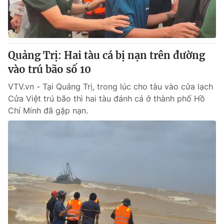
Thị trường 24h
Tấm lòng Việt
VTV4
Vươn mình bằng AI
Quảng Trị: Hai tàu cá bị nạn trên đường
VTV9
VTV8
vào trú bão số 10
VTV.vn - Tại Quảng Trị, trong lúc cho tàu vào cửa lạch
Liên hệ tòa soạn
English
Cửa Việt trú bão thì hai tàu đánh cá ở thành phố Hồ
Chí Minh đã gặp nạn.
THỜI BÁO VTV
Theo dõi báo trên
Cơ quan chủ quản:
Đài Truyền hình Việt Nam
Cơ quan báo chí:
Thời báo VTV