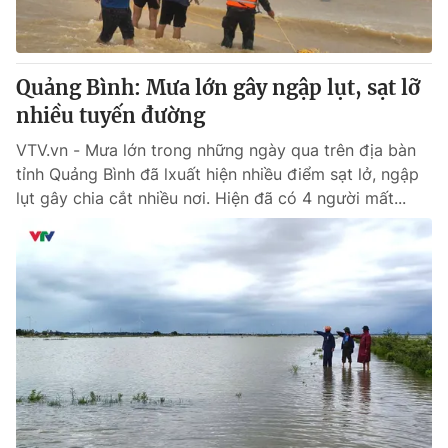
Giấy phép hoạt động báo in và báo điện tử số 483/GP-BTTTT
cấp ngày 29/12/2023
Tổng Biên tập:
Vũ Thanh Thủy
Quảng Bình: Mưa lớn gây ngập lụt, sạt lỡ
Phó Tổng Biên tập:
Nguyễn Thị Mỹ Hạnh, Phạm Quốc Thắng,
nhiều tuyến đường
Nguyễn Trọng Ninh
Tổng đài VTV:
024.38 355 931 - 024.38 355 932
VTV.vn - Mưa lớn trong những ngày qua trên địa bàn
Ðiện thoại Thời báo VTV:
024.66 897 897
tỉnh Quảng Bình đã lxuất hiện nhiều điểm sạt lở, ngập
Email:
toasoan@vtv.vn
lụt gây chia cắt nhiều nơi. Hiện đã có 4 người mất...
Liên hệ quảng cáo:
024-7300.7108