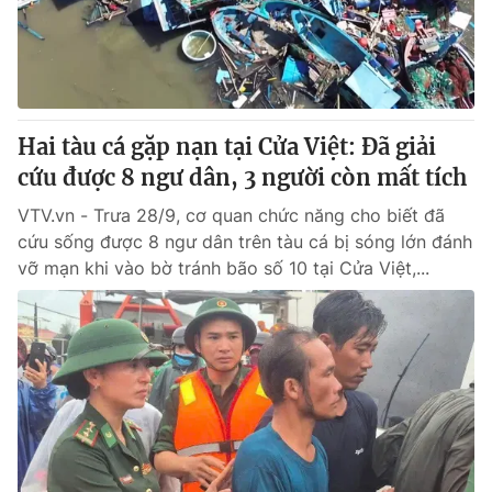
Giao lưu trực tuyến
Sản phẩm
Lịch phát sóng
Thị trường
Tư vấn
Hai tàu cá gặp nạn tại Cửa Việt: Đã giải
Chuyên mục khác
cứu được 8 ngư dân, 3 người còn mất tích
Emagazine
Podcast
VTV.vn - Trưa 28/9, cơ quan chức năng cho biết đã
cứu sống được 8 ngư dân trên tàu cá bị sóng lớn đánh
Photo
Infographic
vỡ mạn khi vào bờ tránh bão số 10 tại Cửa Việt,...
Video
Shorts video
VTV Money
VTV Thể thao
VTV Sức khoẻ
Bất động sản