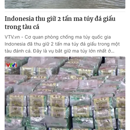
® Cấm sao chép dưới mọi hình thức nếu không có sự chấp
Indonesia thu giữ 2 tấn ma túy đá giấu
thuận bằng văn bản. Ghi rõ nguồn VTV.vn khi phát hành lại
trong tàu cá
thông tin từ website này.
VTV.vn - Cơ quan phòng chống ma túy quốc gia
Indonesia đã thu giữ 2 tấn ma túy đá giấu trong một
tàu đánh cá. Đây là vụ bắt giữ ma túy lớn nhất ở...