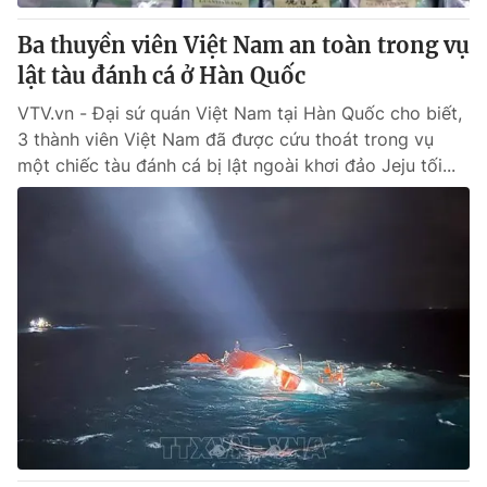
Ba thuyền viên Việt Nam an toàn trong vụ
lật tàu đánh cá ở Hàn Quốc
VTV.vn - Đại sứ quán Việt Nam tại Hàn Quốc cho biết,
3 thành viên Việt Nam đã được cứu thoát trong vụ
một chiếc tàu đánh cá bị lật ngoài khơi đảo Jeju tối...