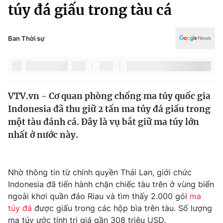
Chính trị
túy đá giấu trong tàu cá
Truyền hình
Văn hóa - Giải trí
Xã hội
Y tế
Ban Thời sự
Đời sống
Pháp luật
Công nghệ
Giáo dục
Y tế
VTV.vn - Cơ quan phòng chống ma túy quốc gia
Indonesia đã thu giữ 2 tấn ma túy đá giấu trong
Thế giới
một tàu đánh cá. Đây là vụ bắt giữ ma túy lớn
nhất ở nước này.
Tin tức
Kinh tế
Thế giới đó đây
Tài chính
Nhờ thông tin từ chính quyền Thái Lan, giới chức
Dữ liệu và đời sống
Câu chuyện quốc tế
Indonesia đã tiến hành chặn chiếc tàu trên ở vùng biển
Thị trường
ngoài khơi quần đảo Riau và tìm thấy 2.000 gói
ma
Truyền hình
Góc doanh nghiệp
túy đá
được giấu trong các hộp bìa trên tàu. Số lượng
ma túy ước tính trị giá gần 308 triệu USD.