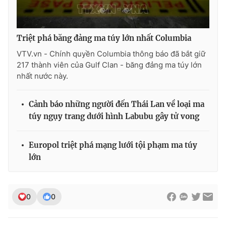
Ðiện thoại Thời báo VTV:
024.66 897 897
Email:
toasoan@vtv.vn
Liên hệ quảng cáo:
024-7300.7108
Triệt phá băng đảng ma túy lớn nhất Columbia
VTV.vn - Chính quyền Columbia thông báo đã bắt giữ
217 thành viên của Gulf Clan - băng đảng ma túy lớn
nhất nước này.
Cảnh báo những người đến Thái Lan về loại ma
túy ngụy trang dưới hình Labubu gây tử vong
Europol triệt phá mạng lưới tội phạm ma túy
lớn
® Cấm sao chép dưới mọi hình thức nếu không có sự chấp
thuận bằng văn bản. Ghi rõ nguồn VTV.vn khi phát hành lại
thông tin từ website này.
0
0