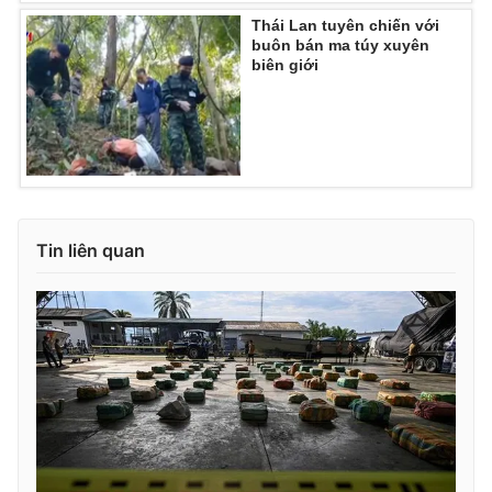
Thái Lan tuyên chiến với
buôn bán ma túy xuyên
biên giới
THỜI BÁO VTV
Theo dõi báo trên
Tin liên quan
Cơ quan chủ quản:
Đài Truyền hình Việt Nam
Cơ quan báo chí:
Thời báo VTV
Giấy phép hoạt động báo in và báo điện tử số 483/GP-BTTTT
cấp ngày 29/12/2023
Tổng Biên tập:
Vũ Thanh Thủy
Phó Tổng Biên tập:
Nguyễn Thị Mỹ Hạnh, Phạm Quốc Thắng,
Nguyễn Trọng Ninh
Tổng đài VTV:
024.38 355 931 - 024.38 355 932