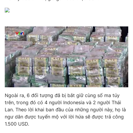
Phim VTV
Giải trí
Hậu trường
Điện ảnh
Đời sống
Nhân vật
Âm nhạc
Du lịch
Khán giả
Giáo dục
Sao
Làm đẹp
Giải sao mai
Tuyển sinh
Công nghệ
Chất lượng cuộc sống
Học trực tuyến
Hitech Công nghệ tương lai
Giao lưu trực tuyến
Sản phẩm
Lịch phát sóng
Thị trường
Ngoài ra, 6 đối tượng đã bị bắt giữ cùng số ma túy
trên, trong đó có 4 người Indonesia và 2 người Thái
Tư vấn
Lan. Theo lời khai ban đầu của những người này, họ là
Chuyên mục khác
ngư dân được tuyển mộ với lời hứa sẽ được trả công
1.500 USD.
Emagazine
Podcast