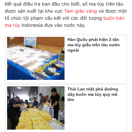
Kết quả điều tra ban đầu cho biết, số ma túy trên tàu
Photo
Infographic
được sản xuất tại khu vực
Tam giác vàng
và được một
tổ chức tội phạm cấu kết với các đối tượng
buôn bán
ma túy
Indonesia đưa vào nước này.
Video
Shorts video
Hàn Quốc phát hiện 2 tấn
VTV Money
VTV Thể thao
ma túy giấu trên tàu nước
ngoài
VTV Sức khoẻ
Bất động sản
Thị trường 24h
Tấm lòng Việt
Thái Lan triệt phá đường
VTV4
Vươn mình bằng AI
dây buôn ma túy quy mô
lớn
VTV9
VTV8
Liên hệ tòa soạn
English