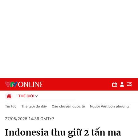
THẾ GIỚI
Chính trị
Tin tức
Thế giới đó đây
Câu chuyện quốc tế
Người Việt bốn phương
Xã hội
27/05/2025 14:36 GMT+7
Pháp luật
Chuyên mục
Kinh tế
Indonesia thu giữ 2 tấn ma
Thể thao