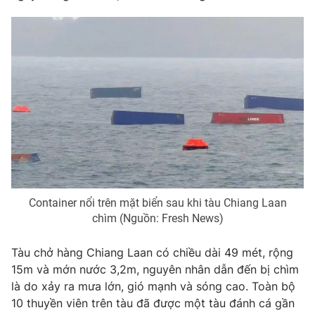
Phim VTV
Giải trí
Hậu trường
Điện ảnh
Đời sống
Nhân vật
Âm nhạc
Du lịch
Khán giả
Giáo dục
Sao
Làm đẹp
Giải sao mai
Tuyển sinh
Công nghệ
Chất lượng cuộc sống
Học trực tuyến
Hitech Công nghệ tương lai
Giao lưu trực tuyến
Sản phẩm
Container nổi trên mặt biển sau khi tàu Chiang Laan
chìm (Nguồn: Fresh News)
Lịch phát sóng
Thị trường
Tư vấn
Tàu chở hàng Chiang Laan có chiều dài 49 mét, rộng
15m và mớn nước 3,2m, nguyên nhân dẫn đến bị chìm
Chuyên mục khác
là do xảy ra mưa lớn, gió mạnh và sóng cao. Toàn bộ
Emagazine
Podcast
10 thuyền viên trên tàu đã được một tàu đánh cá gần