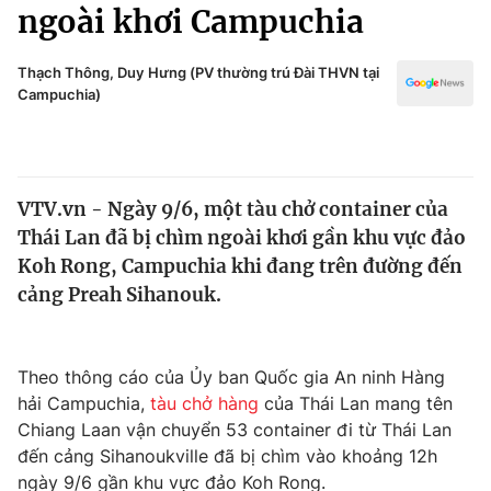
Chính trị
ngoài khơi Campuchia
Truyền hình
Văn hóa - Giải trí
Xã hội
Thạch Thông, Duy Hưng (PV thường trú Đài THVN tại
Y tế
Campuchia)
Đời sống
Pháp luật
Công nghệ
Giáo dục
Y tế
VTV.vn - Ngày 9/6, một tàu chở container của
Thái Lan đã bị chìm ngoài khơi gần khu vực đảo
Thế giới
Koh Rong, Campuchia khi đang trên đường đến
cảng Preah Sihanouk.
Tin tức
Kinh tế
Thế giới đó đây
Tài chính
Theo thông cáo của Ủy ban Quốc gia An ninh Hàng
Dữ liệu và đời sống
Câu chuyện quốc tế
hải Campuchia,
tàu chở hàng
của Thái Lan mang tên
Thị trường
Chiang Laan vận chuyển 53 container đi từ Thái Lan
Truyền hình
đến cảng Sihanoukville đã bị chìm vào khoảng 12h
Góc doanh nghiệp
ngày 9/6 gần khu vực đảo Koh Rong.