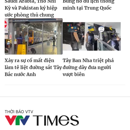
Saudi Arabia, Thổ Nhĩ
Bùng nổ du lịch thông
Ðiện thoại Thời báo VTV:
024.66 897 897
Kỳ và Pakistan ký hiệp
minh tại Trung Quốc
Email:
toasoan@vtv.vn
ước phòng thủ chung
Liên hệ quảng cáo:
024-7300.7108
Xảy ra sự cố mất điện
Tây Ban Nha triệt phá
làm tê liệt đường sắt Tây
đường dây đưa người
Bắc nước Anh
vượt biên
® Cấm sao chép dưới mọi hình thức nếu không có sự chấp
thuận bằng văn bản. Ghi rõ nguồn VTV.vn khi phát hành lại
THỜI BÁO VTV
thông tin từ website này.