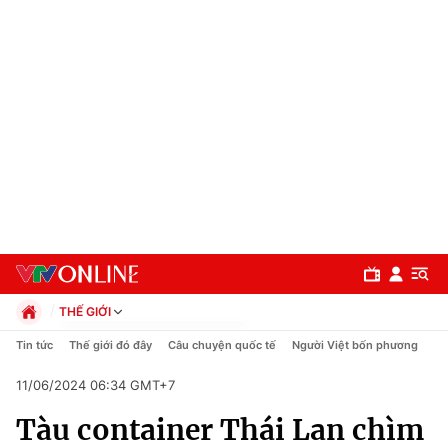
THẾ GIỚI
Chính trị
Tin tức
Thế giới đó đây
Câu chuyện quốc tế
Người Việt bốn phương
Xã hội
11/06/2024 06:34 GMT+7
Pháp luật
Chuyên mục
Kinh tế
Tàu container Thái Lan chìm
Thể thao