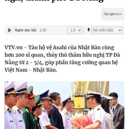
Chính trị
Truyền hình
Văn hóa - Giải trí
Xã hội
Y tế
Đời sống
Nghe đọc bài
1:30
Pháp luật
Công nghệ
Giáo dục
VTV.vn - Tàu hộ vệ Asahi của Nhật Bản cùng
Y tế
hơn 200 sĩ quan, thủy thủ thăm hữu nghị TP Đà
Nẵng từ 2 - 5/4, góp phần tăng cường quan hệ
Thế giới
Việt Nam - Nhật Bản.
Tin tức
Kinh tế
Thế giới đó đây
Tài chính
Dữ liệu và đời sống
Câu chuyện quốc tế
Thị trường
Truyền hình
Góc doanh nghiệp