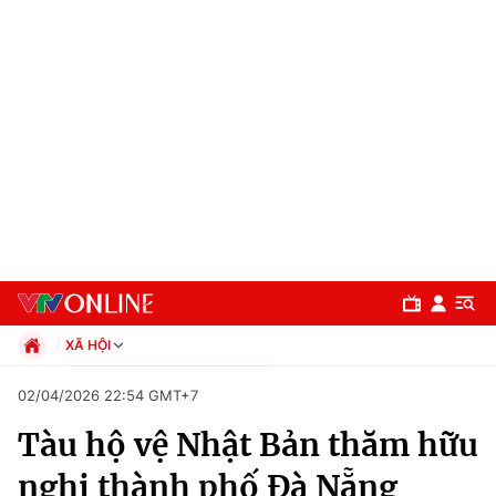
XÃ HỘI
Chính trị
02/04/2026 22:54 GMT+7
Xã hội
Tàu hộ vệ Nhật Bản thăm hữu
Pháp luật
Chuyên mục
Kinh tế
nghị thành phố Đà Nẵng
Thể thao