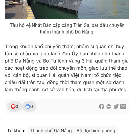
Ðiện thoại Thời báo VTV:
024.66 897 897
Email:
toasoan@vtv.vn
Liên hệ quảng cáo:
024-7300.7108
Tàu hộ vệ Nhật Bản cập cảng Tiên Sa, bắt đầu chuyến
thăm thành phố Đà Nẵng.
Trong khuôn khổ chuyến thăm, nhóm sĩ quan chỉ huy
tàu sẽ chào xã giao lãnh đạo Ủy ban nhân dân thành
phố Đà Nẵng và Bộ Tư lệnh Vùng 3 Hải quân; tham gia
các hoạt động trao đổi chuyên môn, giao lưu thể thao
với cán bộ, sĩ quan Hải quân Việt Nam; tổ chức tiệc
chiêu đãi trên tàu, đồng thời tham quan một số danh
lam thắng cảnh, cơ sở văn hóa, du lịch tại địa phương.
® Cấm sao chép dưới mọi hình thức nếu không có sự chấp
0
0
thuận bằng văn bản. Ghi rõ nguồn VTV.vn khi phát hành lại
thông tin từ website này.
Từ khóa:
Thành phố Đà Nẵng
Bộ đội biên phòng