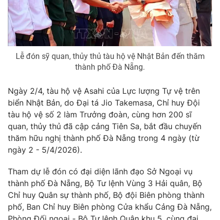
Phim VTV
Giải trí
Hậu trường
Điện ảnh
Đời sống
Nhân vật
Âm nhạc
Lễ đón sỹ quan, thủy thủ tàu hộ vệ Nhật Bản đến thăm
Du lịch
Khán giả
Giáo dục
thành phố Đà Nẵng.
Sao
Làm đẹp
Giải sao mai
Tuyển sinh
Ngày 2/4, tàu hộ vệ Asahi của Lực lượng Tự vệ trên
Công nghệ
Chất lượng cuộc sống
biển Nhật Bản, do Đại tá Jio Takemasa, Chỉ huy Đội
Học trực tuyến
tàu hộ vệ số 2 làm Trưởng đoàn, cùng hơn 200 sĩ
Hitech Công nghệ tương lai
Giao lưu trực tuyến
quan, thủy thủ đã cập cảng Tiên Sa, bắt đầu chuyến
Sản phẩm
thăm hữu nghị thành phố Đà Nẵng trong 4 ngày (từ
ngày 2 - 5/4/2026).
Lịch phát sóng
Thị trường
Tham dự lễ đón có đại diện lãnh đạo Sở Ngoại vụ
Tư vấn
thành phố Đà Nẵng, Bộ Tư lệnh Vùng 3 Hải quân, Bộ
Chuyên mục khác
Chỉ huy Quân sự thành phố, Bộ đội Biên phòng thành
phố, Ban Chỉ huy Biên phòng Cửa khẩu Cảng Đà Nẵng,
Emagazine
Podcast
Phòng Đối ngoại - Bộ Tư lệnh Quân khu 5, cùng đại