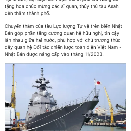
tặng hoa chúc mừng các sĩ quan, thủy thủ tàu Asahi
đến thăm thành phố.
Chuyến thăm của tàu Lực lượng Tự vệ trên biển Nhật
THỜI BÁO VTV
Bản góp phần tăng cường quan hệ hữu nghị, tin cậy
lẫn nhau giữa hai nước, phù hợp với chủ trương thúc
đẩy quan hệ Đối tác chiến lược toàn diện Việt Nam -
Nhật Bản được nâng cấp vào tháng 11/2023.
Theo dõi báo trên
Cơ quan chủ quản:
Đài Truyền hình Việt Nam
Cơ quan báo chí:
Thời báo VTV
Giấy phép hoạt động báo in và báo điện tử số 483/GP-BTTTT
cấp ngày 29/12/2023
Tổng Biên tập:
Vũ Thanh Thủy
Phó Tổng Biên tập:
Nguyễn Thị Mỹ Hạnh, Phạm Quốc Thắng,
Nguyễn Trọng Ninh
Tổng đài VTV:
024.38 355 931 - 024.38 355 932