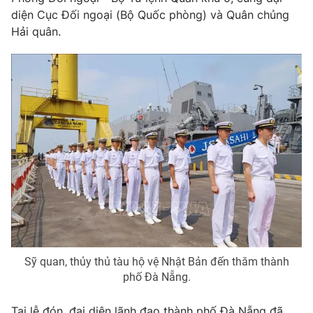
diện Cục Đối ngoại (Bộ Quốc phòng) và Quân chủng
Photo
Infographic
Hải quân.
Video
Shorts video
VTV Money
VTV Thể thao
VTV Sức khoẻ
Bất động sản
Thị trường 24h
Tấm lòng Việt
VTV4
Vươn mình bằng AI
Sỹ quan, thủy thủ tàu hộ vệ Nhật Bản đến thăm thành
VTV9
VTV8
phố Đà Nẵng.
Liên hệ tòa soạn
English
Tại lễ đón, đại diện lãnh đạo thành phố Đà Nẵng đã