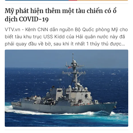
Mỹ phát hiện thêm một tàu chiến có ổ
® Cấm sao chép dưới mọi hình thức nếu không có sự chấp
dịch COVID-19
thuận bằng văn bản. Ghi rõ nguồn VTV.vn khi phát hành lại
thông tin từ website này.
VTV.vn - Kênh CNN dẫn nguồn Bộ Quốc phòng Mỹ cho
biết tàu khu trục USS Kidd của Hải quân nước này đã
phải quay đầu về bờ, sau khi ít nhất 1 thủy thủ được...