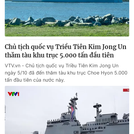
Tin tức
Kinh tế
Thế giới đó đây
Tài chính
Dữ liệu và đời sống
Câu chuyện quốc tế
Thị trường
Chủ tịch quốc vụ Triều Tiên Kim Jong Un
Truyền hình
Góc doanh nghiệp
thăm tàu khu trục 5.000 tấn đầu tiên
Phim VTV
Giải trí
VTV.vn - Chủ tịch quốc vụ Triều Tiên Kim Jong Un
Hậu trường
ngày 5/10 đã đến thăm tàu khu trục Choe Hyon 5.000
Điện ảnh
tấn đầu tiên của nước này.
Đời sống
Nhân vật
Âm nhạc
Du lịch
Khán giả
Giáo dục
Sao
Làm đẹp
Giải sao mai
Tuyển sinh
Công nghệ
Chất lượng cuộc sống
Học trực tuyến
Hitech Công nghệ tương lai