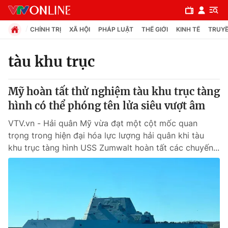
CHÍNH TRỊ
XÃ HỘI
PHÁP LUẬT
THẾ GIỚI
KINH TẾ
TRUYỀ
tàu khu trục
Chuyên mục
Mỹ hoàn tất thử nghiệm tàu khu trục tàng
Chính trị
hình có thể phóng tên lửa siêu vượt âm
VTV.vn - Hải quân Mỹ vừa đạt một cột mốc quan
Xã hội
trọng trong hiện đại hóa lực lượng hải quân khi tàu
khu trục tàng hình USS Zumwalt hoàn tất các chuyến...
Pháp luật
Y tế
Thế giới