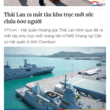
Giấy phép hoạt động báo in và báo điện tử số 483/GP-BTTTT
cấp ngày 29/12/2023
Thái Lan ra mắt tàu khu trục mới sức
Tổng Biên tập:
Vũ Thanh Thủy
chứa 600 người
Phó Tổng Biên tập:
Nguyễn Thị Mỹ Hạnh, Phạm Quốc Thắng,
Nguyễn Trọng Ninh
VTV.vn - Hải quân Hoàng gia Thái Lan hôm qua đã ra
Tổng đài VTV:
024.38 355 931 - 024.38 355 932
mắt tàu khu trục mới mang tên HTMS Chang tại Căn
Ðiện thoại Thời báo VTV:
024.66 897 897
cứ hải quân ở tỉnh Chonburi.
Email:
toasoan@vtv.vn
Liên hệ quảng cáo:
024-7300.7108