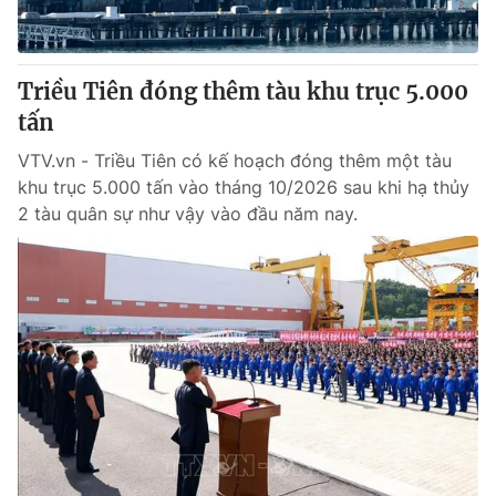
Thị trường 24h
Tấm lòng Việt
VTV4
Vươn mình bằng AI
Triều Tiên đóng thêm tàu khu trục 5.000
tấn
VTV9
VTV8
VTV.vn - Triều Tiên có kế hoạch đóng thêm một tàu
khu trục 5.000 tấn vào tháng 10/2026 sau khi hạ thủy
Liên hệ tòa soạn
English
2 tàu quân sự như vậy vào đầu năm nay.
THỜI BÁO VTV
Theo dõi báo trên
Cơ quan chủ quản:
Đài Truyền hình Việt Nam
Cơ quan báo chí:
Thời báo VTV