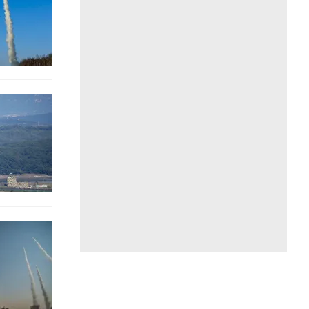
Liên hệ toà soạn
hệ tương lai