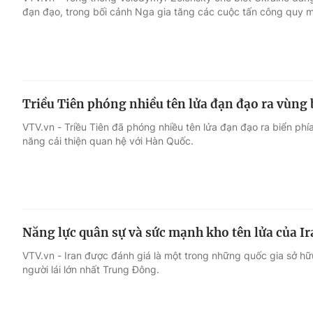
đạn đạo, trong bối cảnh Nga gia tăng các cuộc tấn công quy m
Giải trí
Đời sống
Điện ảnh
Du lịch
Triều Tiên phóng nhiều tên lửa đạn đạo ra vùng
Âm nhạc
Làm đẹp
VTV.vn - Triều Tiên đã phóng nhiều tên lửa đạn đạo ra biển ph
năng cải thiện quan hệ với Hàn Quốc.
Sao
Chất lượng cuộc sốn
Năng lực quân sự và sức mạnh kho tên lửa của I
VTV.vn - Iran được đánh giá là một trong những quốc gia sở hữu
người lái lớn nhất Trung Đông.