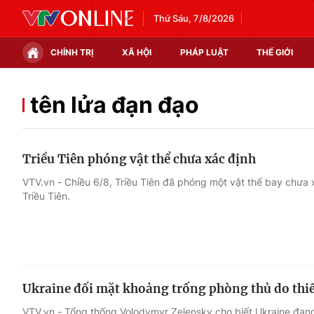
Thứ Sáu, 7/8/2026
CHÍNH TRỊ
XÃ HỘI
PHÁP LUẬT
THẾ GIỚI
Chính trị
Xã hội
tên lửa đạn đạo
Thế giới
Kinh tế
Triều Tiên phóng vật thể chưa xác định
Tin tức
Tài chính
VTV.vn - Chiều 6/8, Triều Tiên đã phóng một vật thể bay chưa
Triều Tiên.
Thế giới đó đây
Thị trường
Câu chuyện quốc tế
Góc doanh nghiệp
Dữ liệu và đời sống
Ukraine đối mặt khoảng trống phòng thủ do thiế
VTV.vn - Tổng thống Volodymyr Zelensky cho biết Ukraine đang