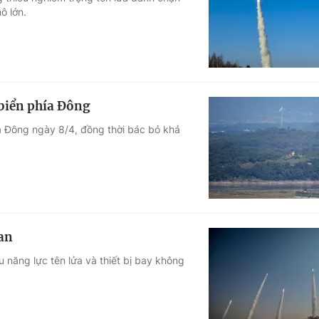
ô lớn.
Góc ảnh
Giáo dục
Công nghệ
Tuyển sinh
Hitech Công ng
 biển phía Đông
Học trực tuyến
Sản phẩm
ía Đông ngày 8/4, đồng thời bác bỏ khả
g
Thị trường
Tư vấn
ran
 năng lực tên lửa và thiết bị bay không