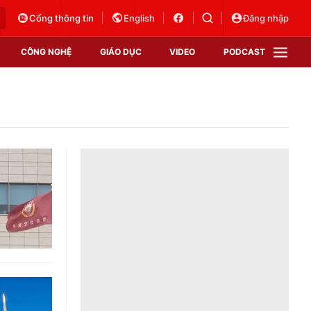
Cổng thông tin
English
Đăng nhập
CÔNG NGHỆ
GIÁO DỤC
VIDEO
PODCAST
VTV Money
VTV Thể thao
VTV Sức khoẻ
Bất động sản
Thị trường 24h
Tấm lòng Việt
Vươn mình bằng AI
VTV4
VTV8
VTV9
Lịch phát sóng
Giao lưu trực tuyến
Sự kiện