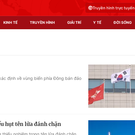
Truyền hình trực tuyến
KINH TẾ
TRUYỀN HÌNH
GIẢI TRÍ
Y TẾ
ĐỜI SỐNG
Pháp luật
Y tế
Truyền hình
Multimedia
Phim VTV
Video
 xác định về vùng biển phía Đông bán đảo
Hậu trường
Shorts video
Nhân vật
Podcast
Khán giả
EMagazine
Giải sao mai
Photo
u hụt tên lửa đánh chặn
Infographic
 thiếu nghiêm trọng tên lửa đánh chặn