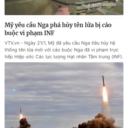
Cơ quan báo chí:
Thời báo VTV
Giấy phép hoạt động báo in và báo điện tử số 483/GP-BTTTT
cấp ngày 29/12/2023
Mỹ yêu cầu Nga phá hủy tên lửa bị cáo
Tổng Biên tập:
Vũ Thanh Thủy
buộc vi phạm INF
Phó Tổng Biên tập:
Nguyễn Thị Mỹ Hạnh, Phạm Quốc Thắng,
VTV.vn - Ngày 21/1, Mỹ đã yêu cầu Nga tiêu hủy hệ
Nguyễn Trọng Ninh
thống tên lửa mới với cáo buộc Nga đã vi phạm trực
Tổng đài VTV:
024.38 355 931 - 024.38 355 932
tiếp Hiệp ước Các lực lượng Hạt nhân Tầm trung (INF).
Ðiện thoại Thời báo VTV:
024.66 897 897
Email:
toasoan@vtv.vn
Liên hệ quảng cáo:
024-7300.7108