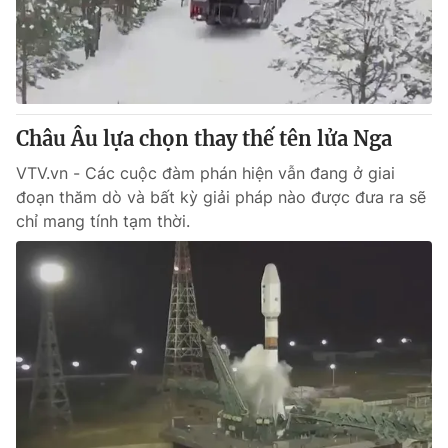
Thị trường 24h
Tấm lòng Việt
VTV4
Vươn mình bằng AI
VTV9
VTV8
Châu Âu lựa chọn thay thế tên lửa Nga
VTV.vn - Các cuộc đàm phán hiện vẫn đang ở giai
Liên hệ tòa soạn
English
đoạn thăm dò và bất kỳ giải pháp nào được đưa ra sẽ
chỉ mang tính tạm thời.
THỜI BÁO VTV
Theo dõi báo trên
Cơ quan chủ quản:
Đài Truyền hình Việt Nam