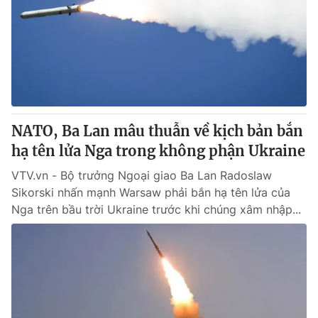
Tin tức
Kinh tế
Thế giới đó đây
Tài chính
Dữ liệu và đời sống
Câu chuyện quốc tế
Thị trường
Truyền hình
Góc doanh nghiệp
NATO, Ba Lan mâu thuẫn về kịch bản bắn
Phim VTV
hạ tên lửa Nga trong không phận Ukraine
Giải trí
Hậu trường
VTV.vn - Bộ trưởng Ngoại giao Ba Lan Radoslaw
Điện ảnh
Sikorski nhấn mạnh Warsaw phải bắn hạ tên lửa của
Đời sống
Nhân vật
Nga trên bầu trời Ukraine trước khi chúng xâm nhập...
Âm nhạc
Du lịch
Khán giả
Giáo dục
Sao
Làm đẹp
Giải sao mai
Tuyển sinh
Công nghệ
Chất lượng cuộc sống
Học trực tuyến
Hitech Công nghệ tương lai