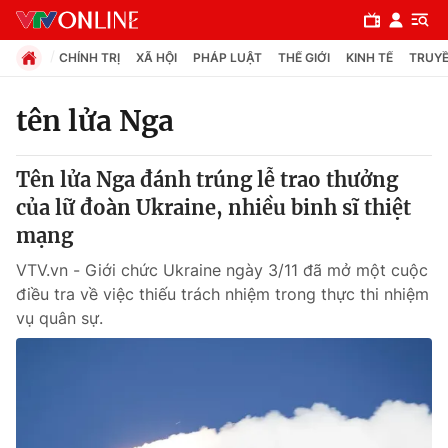
CHÍNH TRỊ
XÃ HỘI
PHÁP LUẬT
THẾ GIỚI
KINH TẾ
TRUYỀ
tên lửa Nga
Chuyên mục
Tên lửa Nga đánh trúng lễ trao thưởng
Chính trị
của lữ đoàn Ukraine, nhiều binh sĩ thiệt
mạng
Xã hội
VTV.vn - Giới chức Ukraine ngày 3/11 đã mở một cuộc
điều tra về việc thiếu trách nhiệm trong thực thi nhiệm
Pháp luật
vụ quân sự.
Y tế
Thế giới