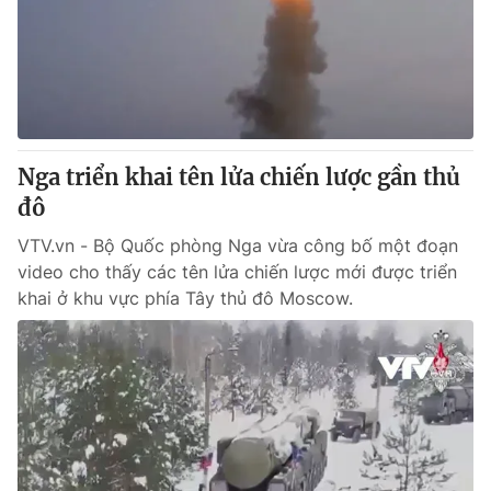
Giao lưu trực tuyến
Sản phẩm
Lịch phát sóng
Thị trường
Tư vấn
Chuyên mục khác
Nga triển khai tên lửa chiến lược gần thủ
Emagazine
Podcast
đô
VTV.vn - Bộ Quốc phòng Nga vừa công bố một đoạn
Photo
Infographic
video cho thấy các tên lửa chiến lược mới được triển
khai ở khu vực phía Tây thủ đô Moscow.
Video
Shorts video
VTV Money
VTV Thể thao
VTV Sức khoẻ
Bất động sản