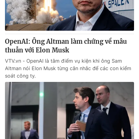
Giao lưu trực tuyến
Sản phẩm
Lịch phát sóng
Thị trường
Tư vấn
OpenAI: Ông Altman làm chứng về mâu
Chuyên mục khác
thuẫn với Elon Musk
Emagazine
Podcast
VTV.vn - OpenAI là tâm điểm vụ kiện khi ông Sam
Altman nói Elon Musk từng cân nhắc để các con kiểm
Photo
Infographic
soát công ty.
Video
Shorts video
VTV Money
VTV Thể thao
VTV Sức khoẻ
Bất động sản