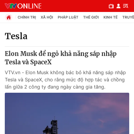
CHÍNH TRỊ
XÃ HỘI
PHÁP LUẬT
THẾ GIỚI
KINH TẾ
TRUYỀ
Tesla
Chuyên mục
Elon Musk để ngỏ khả năng sáp nhập
Chính trị
Tesla và SpaceX
VTV.vn - Elon Musk không bác bỏ khả năng sáp nhập
Xã hội
Tesla và SpaceX, cho rằng mức độ hợp tác và chồng
lấn giữa 2 công ty đang ngày càng gia tăng.
Pháp luật
Y tế
Thế giới