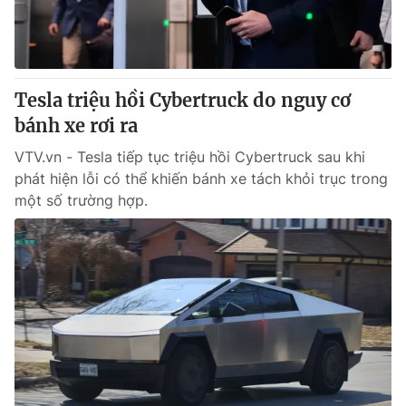
Thị trường 24h
Tấm lòng Việt
VTV4
Vươn mình bằng AI
Tesla triệu hồi Cybertruck do nguy cơ
VTV9
VTV8
bánh xe rơi ra
VTV.vn - Tesla tiếp tục triệu hồi Cybertruck sau khi
Liên hệ tòa soạn
English
phát hiện lỗi có thể khiến bánh xe tách khỏi trục trong
một số trường hợp.
THỜI BÁO VTV
Theo dõi báo trên
Cơ quan chủ quản:
Đài Truyền hình Việt Nam
Cơ quan báo chí:
Thời báo VTV