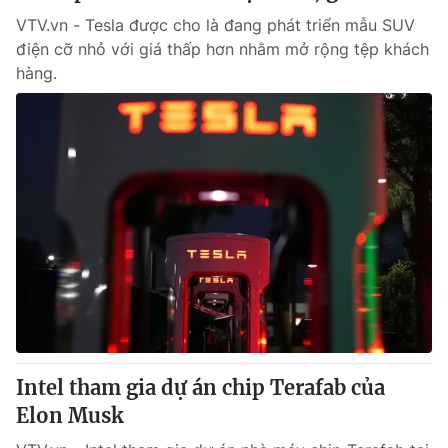
VTV.vn - Tesla được cho là đang phát triển mẫu SUV
điện cỡ nhỏ với giá thấp hơn nhằm mở rộng tệp khách
hàng.
Intel tham gia dự án chip Terafab của
Elon Musk