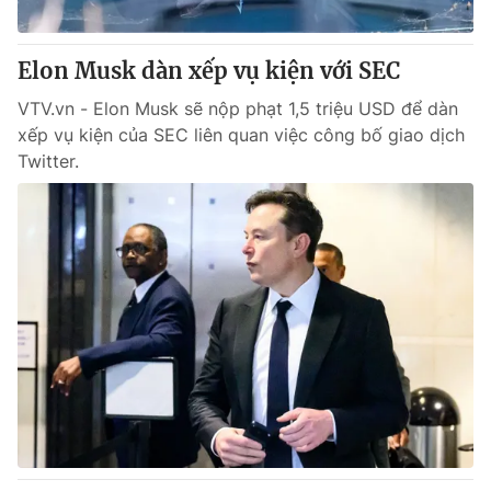
® Cấm sao chép dưới mọi hình thức nếu không có sự chấp
Elon Musk dàn xếp vụ kiện với SEC
thuận bằng văn bản. Ghi rõ nguồn VTV.vn khi phát hành lại
thông tin từ website này.
VTV.vn - Elon Musk sẽ nộp phạt 1,5 triệu USD để dàn
xếp vụ kiện của SEC liên quan việc công bố giao dịch
Twitter.