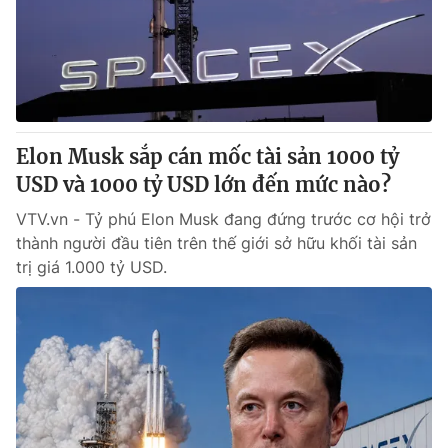
Tin tức
Kinh tế
Thế giới đó đây
Tài chính
Dữ liệu và đời sống
Câu chuyện quốc tế
Thị trường
Elon Musk sắp cán mốc tài sản 1000 tỷ
Truyền hình
Góc doanh nghiệp
USD và 1000 tỷ USD lớn đến mức nào?
Phim VTV
Giải trí
VTV.vn - Tỷ phú Elon Musk đang đứng trước cơ hội trở
Hậu trường
thành người đầu tiên trên thế giới sở hữu khối tài sản
Điện ảnh
trị giá 1.000 tỷ USD.
Đời sống
Nhân vật
Âm nhạc
Du lịch
Khán giả
Giáo dục
Sao
Làm đẹp
Giải sao mai
Tuyển sinh
Công nghệ
Chất lượng cuộc sống
Học trực tuyến
Hitech Công nghệ tương lai