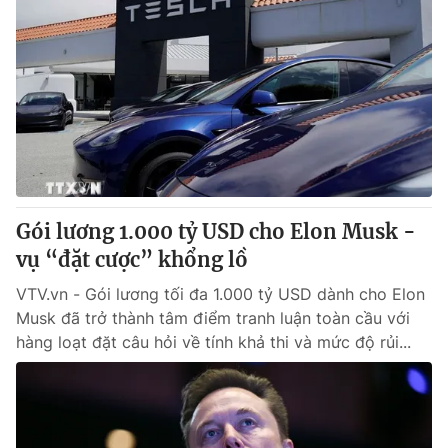
Gói lương 1.000 tỷ USD cho Elon Musk -
vụ “đặt cược” khổng lồ
VTV.vn - Gói lương tối đa 1.000 tỷ USD dành cho Elon
Musk đã trở thành tâm điểm tranh luận toàn cầu với
hàng loạt đặt câu hỏi về tính khả thi và mức độ rủi...