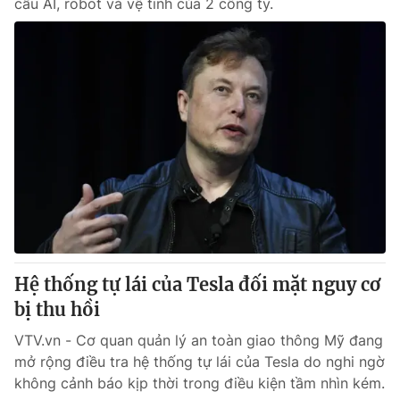
cầu AI, robot và vệ tinh của 2 công ty.
Hệ thống tự lái của Tesla đối mặt nguy cơ
bị thu hồi
VTV.vn - Cơ quan quản lý an toàn giao thông Mỹ đang
mở rộng điều tra hệ thống tự lái của Tesla do nghi ngờ
không cảnh báo kịp thời trong điều kiện tầm nhìn kém.