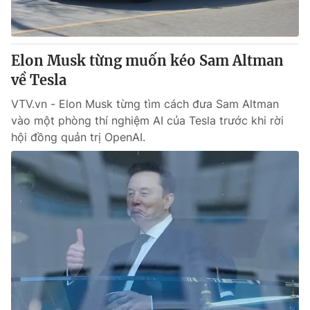
Giấy phép hoạt động báo in và báo điện tử số 483/GP-BTTTT
cấp ngày 29/12/2023
Tổng Biên tập:
Vũ Thanh Thủy
Elon Musk từng muốn kéo Sam Altman
Phó Tổng Biên tập:
Nguyễn Thị Mỹ Hạnh, Phạm Quốc Thắng,
về Tesla
Nguyễn Trọng Ninh
Tổng đài VTV:
024.38 355 931 - 024.38 355 932
VTV.vn - Elon Musk từng tìm cách đưa Sam Altman
Ðiện thoại Thời báo VTV:
024.66 897 897
vào một phòng thí nghiệm AI của Tesla trước khi rời
Email:
toasoan@vtv.vn
hội đồng quản trị OpenAI.
Liên hệ quảng cáo:
024-7300.7108