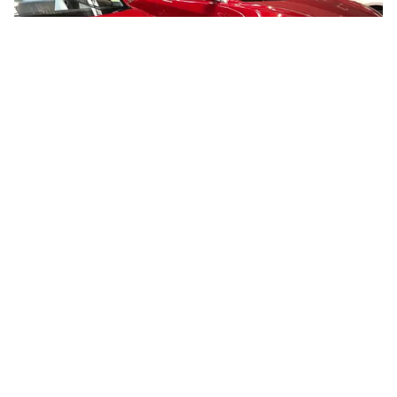
Tin mới
Video
Live
Emagazine
Trang chủ
Công ty xe điện Trung Quốc thách thức
Tesla
VTV.vn - Hãng xe điện Trung Quốc Xpeng vừa công
bố kế hoạch triển khai dịch vụ robotaxi vào năm tới,
đồng thời giới thiệu mẫu robot hình người thế hệ mới.