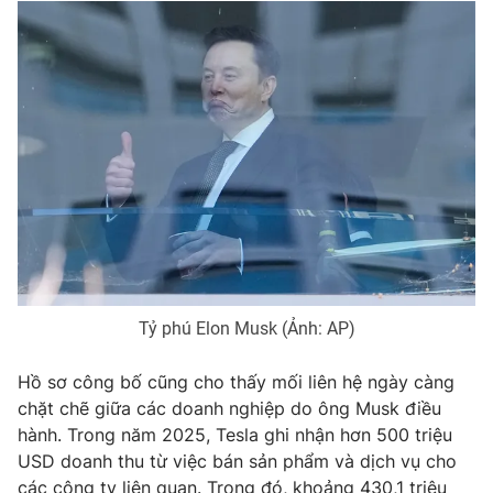
THỜI BÁO VTV
Theo dõi báo trên
Cơ quan chủ quản:
Đài Truyền hình Việt Nam
Cơ quan báo chí:
Thời báo VTV
Tỷ phú Elon Musk (Ảnh: AP)
Giấy phép hoạt động báo in và báo điện tử số 483/GP-BTTTT
cấp ngày 29/12/2023
Hồ sơ công bố cũng cho thấy mối liên hệ ngày càng
Tổng Biên tập:
Vũ Thanh Thủy
chặt chẽ giữa các doanh nghiệp do ông Musk điều
Phó Tổng Biên tập:
Nguyễn Thị Mỹ Hạnh, Phạm Quốc Thắng,
hành. Trong năm 2025, Tesla ghi nhận hơn 500 triệu
Nguyễn Trọng Ninh
USD doanh thu từ việc bán sản phẩm và dịch vụ cho
Tổng đài VTV:
024.38 355 931 - 024.38 355 932
các công ty liên quan. Trong đó, khoảng 430,1 triệu