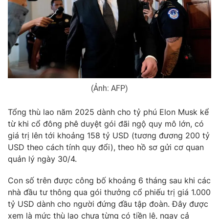
Phim VTV
Giải trí
Hậu trường
Điện ảnh
Đời sống
Nhân vật
Âm nhạc
Du lịch
Khán giả
Giáo dục
Sao
Làm đẹp
Giải sao mai
Tuyển sinh
(Ảnh: AFP)
Công nghệ
Chất lượng cuộc sống
Học trực tuyến
Tổng thù lao năm 2025 dành cho tỷ phú Elon Musk kể
Hitech Công nghệ tương lai
từ khi cổ đông phê duyệt gói đãi ngộ quy mô lớn, có
Giao lưu trực tuyến
giá trị lên tới khoảng 158 tỷ USD (tương đương 200 tỷ
Sản phẩm
USD theo cách tính quy đổi), theo hồ sơ gửi cơ quan
Lịch phát sóng
Thị trường
quản lý ngày 30/4.
Tư vấn
Con số trên được công bố khoảng 6 tháng sau khi các
Chuyên mục khác
nhà đầu tư thông qua gói thưởng cổ phiếu trị giá 1.000
tỷ USD dành cho người đứng đầu tập đoàn. Đây được
Emagazine
Podcast
xem là mức thù lao chưa từng có tiền lệ, ngay cả