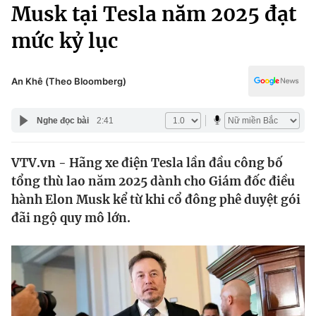
Chính trị
Musk tại Tesla năm 2025 đạt
Truyền hình
mức kỷ lục
Văn hóa - Giải trí
Xã hội
Y tế
Đời sống
An Khê (Theo Bloomberg)
Pháp luật
Công nghệ
Giáo dục
Nghe đọc bài
2:41
Y tế
VTV.vn - Hãng xe điện Tesla lần đầu công bố
Thế giới
tổng thù lao năm 2025 dành cho Giám đốc điều
Tin tức
hành Elon Musk kể từ khi cổ đông phê duyệt gói
Kinh tế
đãi ngộ quy mô lớn.
Thế giới đó đây
Tài chính
Dữ liệu và đời sống
Câu chuyện quốc tế
Thị trường
Truyền hình
Góc doanh nghiệp