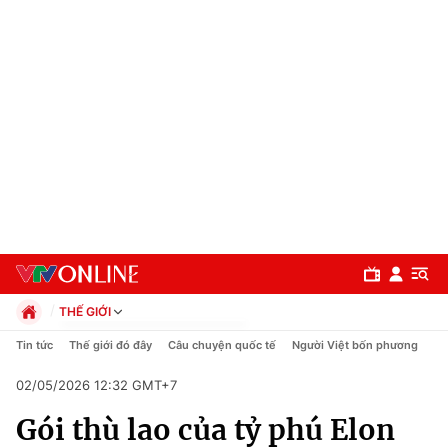
THẾ GIỚI
Chính trị
Tin tức
Thế giới đó đây
Câu chuyện quốc tế
Người Việt bốn phương
Xã hội
02/05/2026 12:32 GMT+7
Pháp luật
Chuyên mục
Kinh tế
Gói thù lao của tỷ phú Elon
Thể thao