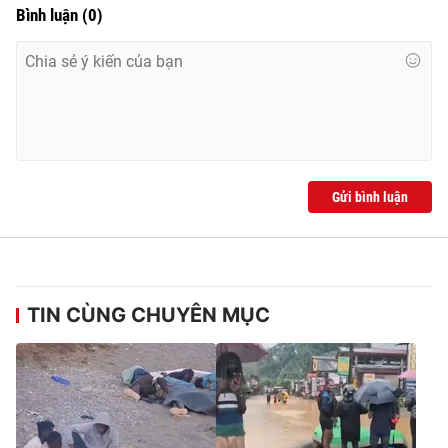
Bình luận
(
0
)
Gửi bình luận
TIN CÙNG CHUYÊN MỤC