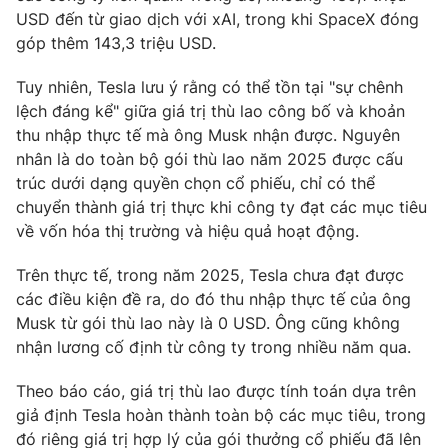
Ðiện thoại Thời báo VTV:
024.66 897 897
USD đến từ giao dịch với xAI, trong khi SpaceX đóng
Email:
toasoan@vtv.vn
góp thêm 143,3 triệu USD.
Liên hệ quảng cáo:
024-7300.7108
Tuy nhiên, Tesla lưu ý rằng có thể tồn tại "sự chênh
lệch đáng kể" giữa giá trị thù lao công bố và khoản
thu nhập thực tế mà ông Musk nhận được. Nguyên
nhân là do toàn bộ gói thù lao năm 2025 được cấu
trúc dưới dạng quyền chọn cổ phiếu, chỉ có thể
chuyển thành giá trị thực khi công ty đạt các mục tiêu
về vốn hóa thị trường và hiệu quả hoạt động.
Trên thực tế, trong năm 2025, Tesla chưa đạt được
các điều kiện đề ra, do đó thu nhập thực tế của ông
Musk từ gói thù lao này là 0 USD. Ông cũng không
nhận lương cố định từ công ty trong nhiều năm qua.
® Cấm sao chép dưới mọi hình thức nếu không có sự chấp
thuận bằng văn bản. Ghi rõ nguồn VTV.vn khi phát hành lại
thông tin từ website này.
Theo báo cáo, giá trị thù lao được tính toán dựa trên
giả định Tesla hoàn thành toàn bộ các mục tiêu, trong
đó riêng giá trị hợp lý của gói thưởng cổ phiếu đã lên