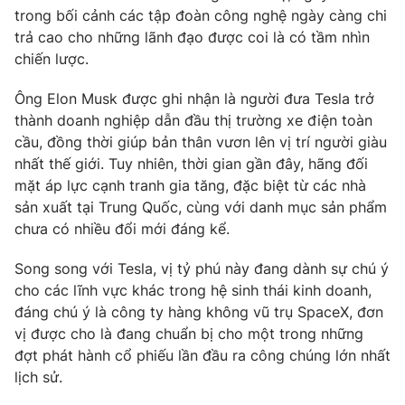
trong bối cảnh các tập đoàn công nghệ ngày càng chi
Photo
Infographic
trả cao cho những lãnh đạo được coi là có tầm nhìn
chiến lược.
Video
Shorts video
Ông Elon Musk được ghi nhận là người đưa Tesla trở
thành doanh nghiệp dẫn đầu thị trường xe điện toàn
VTV Money
VTV Thể thao
cầu, đồng thời giúp bản thân vươn lên vị trí người giàu
nhất thế giới. Tuy nhiên, thời gian gần đây, hãng đối
mặt áp lực cạnh tranh gia tăng, đặc biệt từ các nhà
VTV Sức khoẻ
Bất động sản
sản xuất tại Trung Quốc, cùng với danh mục sản phẩm
chưa có nhiều đổi mới đáng kể.
Thị trường 24h
Tấm lòng Việt
Song song với Tesla, vị tỷ phú này đang dành sự chú ý
cho các lĩnh vực khác trong hệ sinh thái kinh doanh,
VTV4
Vươn mình bằng AI
đáng chú ý là công ty hàng không vũ trụ SpaceX, đơn
vị được cho là đang chuẩn bị cho một trong những
VTV9
VTV8
đợt phát hành cổ phiếu lần đầu ra công chúng lớn nhất
lịch sử.
Liên hệ tòa soạn
English