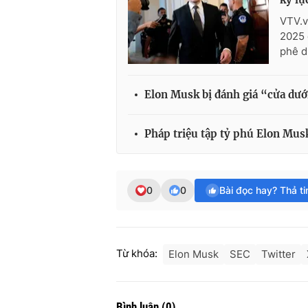
VTV.v
2025 
phê d
Elon Musk bị đánh giá “cửa dướ
Pháp triệu tập tỷ phú Elon Mus
0
0
Bài đọc hay? Thả t
Từ khóa:
Elon Musk
SEC
Twitter
Bình luận
(
0
)