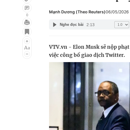
Mạnh Dương (Theo Reuters)
06/05/2026
0
2:13
Nghe đọc bài
Giải trí
Đời sống
Điện ảnh
Du lịch
VTV.vn - Elon Musk sẽ nộp phạt 1
Âm nhạc
Làm đẹp
việc công bố giao dịch Twitter.
Sao
Chất lượng cuộc sốn