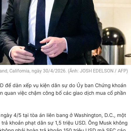
kland, California, ngày 30/4/2026. (Ảnh: JOSH EDELSON / AFP)
USD để dàn xếp vụ kiện dân sự do Ủy ban Chứng khoán
iên quan việc chậm công bố các giao dịch mua cổ phần
gày 4/5 tại tòa án liên bang ở Washington, D.C., một
 trả khoản phạt dân sự 1,5 triệu USD. Ông Musk không
g không phải hoàn trả khoản 150 triệu USD mà SEC cáo