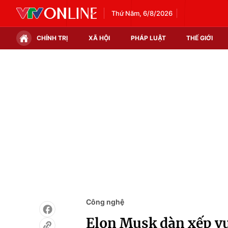
Thứ Năm, 6/8/2026
CHÍNH TRỊ
XÃ HỘI
PHÁP LUẬT
THẾ GIỚI
Chính trị
Xã hội
Thế giới
Kinh tế
Tin tức
Tài chính
Thế giới đó đây
Thị trường
Câu chuyện quốc tế
Góc doanh nghiệp
Dữ liệu và đời sống
Công nghệ
Elon Musk dàn xếp vụ