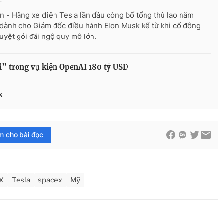
n - Hãng xe điện Tesla lần đầu công bố tổng thù lao năm
dành cho Giám đốc điều hành Elon Musk kể từ khi cổ đông
uyệt gói đãi ngộ quy mô lớn.
i” trong vụ kiện OpenAI 180 tỷ USD
k
im cho bài đọc
X
Tesla
spacex
Mỹ