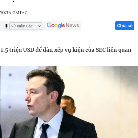
Góc ảnh
 10:15 GMT+7
Chia sẻ
Giáo dục
Công nghệ
Tuyển sinh
Hitech Công ng
,5 triệu USD để dàn xếp vụ kiện của SEC liên quan
Học trực tuyến
Sản phẩm
g
Thị trường
Tư vấn