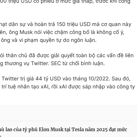
0 triệu USD cổ phiếu ở mức giá thấp, trước khi công
ạt dân sự và hoàn trả 150 triệu USD mà cơ quan này
iên, ông Musk nói việc chậm công bố là không cố ý,
ông và vi phạm quyền tự do ngôn luận.
ói thân chủ đã được giải quyết toàn bộ các vấn đề liên
 thương vụ Twitter. SEC từ chối bình luận.
witter trị giá 44 tỷ USD vào tháng 10/2022. Sau đó,
trí tuệ nhân tạo xAI, rồi xAI được sáp nhập vào công ty
hù lao của tỷ phú Elon Musk tại Tesla năm 2025 đạt mức
c