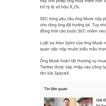
này cho phép ông mua thêm hơn 50
bố tỷ lệ sở hữu 9,2%.
SEC từng yêu cầu ông Musk nộp ph
cho rằng ông đã hưởng lợi. Tuy nh
đồng thời cáo buộc SEC nhắm vào 
Luật sư Alex Spiro của ông Musk n
quan việc nộp muộn biểu mẫu trong
Ông Musk hoàn tất thương vụ mua T
Twitter được sáp nhập vào công ty 
tên lửa SpaceX.
Tin liên quan
Gói t
kỷ lụ