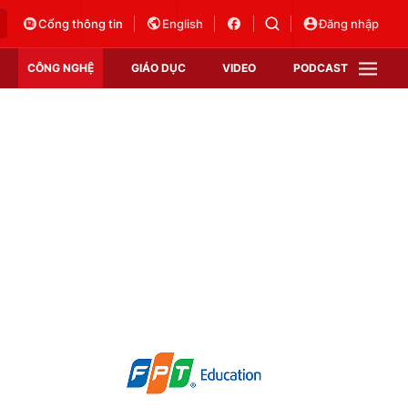
Cổng thông tin
English
Đăng nhập
CÔNG NGHỆ
GIÁO DỤC
VIDEO
PODCAST
VTV Money
VTV Thể thao
VTV Sức khoẻ
Bất động sản
Thị trường 24h
Tấm lòng Việt
Vươn mình bằng AI
VTV4
VTV8
VTV9
Lịch phát sóng
Giao lưu trực tuyến
Sự kiện