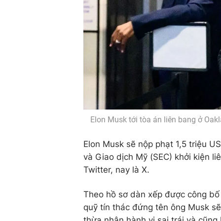
Elon Musk tới tòa án liên bang ở Oa
Elon Musk sẽ nộp phạt 1,5 triệu 
và Giao dịch Mỹ (SEC) khởi kiện l
Twitter, nay là X.
Theo hồ sơ dàn xếp được công bố n
quỹ tín thác đứng tên ông Musk sẽ
thừa nhận hành vi sai trái và cũn