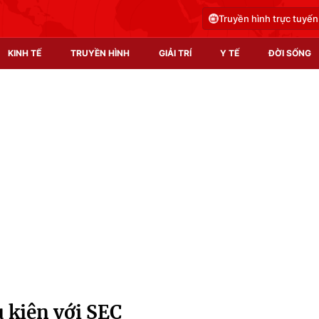
Truyền hình trực tuyến
KINH TẾ
TRUYỀN HÌNH
GIẢI TRÍ
Y TẾ
ĐỜI SỐNG
Pháp luật
Y tế
Truyền hình
Multimedia
Phim VTV
Video
Hậu trường
Shorts video
Nhân vật
Podcast
Khán giả
EMagazine
Giải sao mai
Photo
 kiện với SEC
Infographic