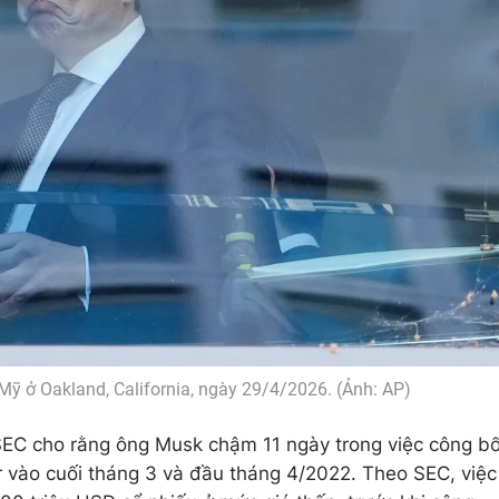
Mỹ ở Oakland, California, ngày 29/4/2026. (Ảnh: AP)
 SEC cho rằng ông Musk chậm 11 ngày trong việc công b
er vào cuối tháng 3 và đầu tháng 4/2022. Theo SEC, việc