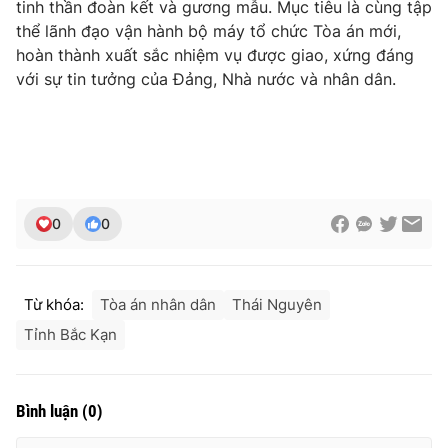
tinh thần đoàn kết và gương mẫu. Mục tiêu là cùng tập
Ðiện thoại Thời báo VTV:
024.66 897 897
thể lãnh đạo vận hành bộ máy tổ chức Tòa án mới,
Email:
toasoan@vtv.vn
hoàn thành xuất sắc nhiệm vụ được giao, xứng đáng
Liên hệ quảng cáo:
024-7300.7108
với sự tin tưởng của Đảng, Nhà nước và nhân dân.
0
0
Từ khóa:
Tòa án nhân dân
Thái Nguyên
Tỉnh Bắc Kạn
® Cấm sao chép dưới mọi hình thức nếu không có sự chấp
thuận bằng văn bản. Ghi rõ nguồn VTV.vn khi phát hành lại
thông tin từ website này.
Bình luận
(
0
)