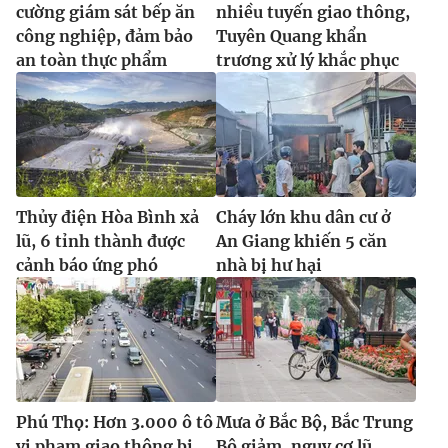
cường giám sát bếp ăn
nhiều tuyến giao thông,
công nghiệp, đảm bảo
Tuyên Quang khẩn
an toàn thực phẩm
trương xử lý khắc phục
Thủy điện Hòa Bình xả
Cháy lớn khu dân cư ở
lũ, 6 tỉnh thành được
An Giang khiến 5 căn
cảnh báo ứng phó
nhà bị hư hại
Phú Thọ: Hơn 3.000 ô tô
Mưa ở Bắc Bộ, Bắc Trung
vi phạm giao thông bị
Bộ giảm, nguy cơ lũ