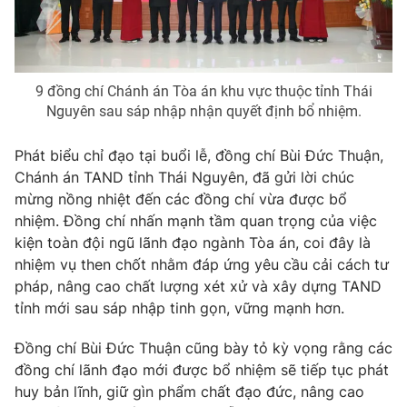
THỜI BÁO VTV
9 đồng chí Chánh án Tòa án khu vực thuộc tỉnh Thái
Nguyên sau sáp nhập nhận quyết định bổ nhiệm.
Phát biểu chỉ đạo tại buổi lễ, đồng chí Bùi Đức Thuận,
Theo dõi báo trên
Chánh án TAND tỉnh Thái Nguyên, đã gửi lời chúc
mừng nồng nhiệt đến các đồng chí vừa được bổ
nhiệm. Đồng chí nhấn mạnh tầm quan trọng của việc
Cơ quan chủ quản:
Đài Truyền hình Việt Nam
kiện toàn đội ngũ lãnh đạo ngành Tòa án, coi đây là
Cơ quan báo chí:
Thời báo VTV
nhiệm vụ then chốt nhằm đáp ứng yêu cầu cải cách tư
Giấy phép hoạt động báo in và báo điện tử số 483/GP-BTTTT
pháp, nâng cao chất lượng xét xử và xây dựng TAND
cấp ngày 29/12/2023
tỉnh mới sau sáp nhập tinh gọn, vững mạnh hơn.
Tổng Biên tập:
Vũ Thanh Thủy
Đồng chí Bùi Đức Thuận cũng bày tỏ kỳ vọng rằng các
Phó Tổng Biên tập:
Nguyễn Thị Mỹ Hạnh, Phạm Quốc Thắng,
Nguyễn Trọng Ninh
đồng chí lãnh đạo mới được bổ nhiệm sẽ tiếp tục phát
huy bản lĩnh, giữ gìn phẩm chất đạo đức, nâng cao
Tổng đài VTV:
024.38 355 931 - 024.38 355 932