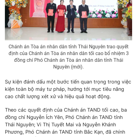
Phim VTV
Giải trí
Hậu trường
Điện ảnh
Đời sống
Nhân vật
Âm nhạc
Du lịch
Khán giả
Giáo dục
Sao
Chánh án Tòa án nhân dân tỉnh Thái Nguyên trao quyết
Làm đẹp
Giải sao mai
định của Chánh án Tòa án nhân dân tối cao bổ nhiệm 3
Tuyển sinh
Công nghệ
đồng chí Phó Chánh án Tòa án nhân dân tỉnh Thái
Chất lượng cuộc sống
Nguyên (mới).
Học trực tuyến
Hitech Công nghệ tương lai
Giao lưu trực tuyến
Sự kiện đánh dấu một bước tiến quan trọng trong việc
Sản phẩm
kiện toàn bộ máy tư pháp, hướng tới mục tiêu nâng
Lịch phát sóng
cao chất lượng xét xử và hiệu quả hoạt động.
Thị trường
Tư vấn
Theo các quyết định của Chánh án TAND tối cao, ba
đồng chí Nguyễn Ích Yên, Phó Chánh án TAND tỉnh
Chuyên mục khác
Thái Nguyên; Vi Thị Tuyết Mai và Nguyễn Khánh
Emagazine
Podcast
Phương, Phó Chánh án TAND tỉnh Bắc Kạn, đã chính