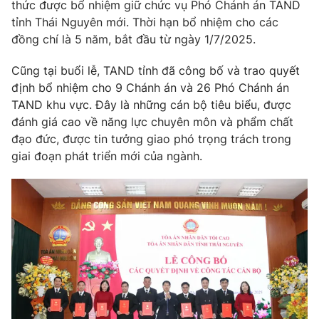
thức được bổ nhiệm giữ chức vụ Phó Chánh án TAND
tỉnh Thái Nguyên mới. Thời hạn bổ nhiệm cho các
Photo
Infographic
đồng chí là 5 năm, bắt đầu từ ngày 1/7/2025.
Video
Shorts video
Cũng tại buổi lễ, TAND tỉnh đã công bố và trao quyết
định bổ nhiệm cho 9 Chánh án và 26 Phó Chánh án
TAND khu vực. Đây là những cán bộ tiêu biểu, được
VTV Money
VTV Thể thao
đánh giá cao về năng lực chuyên môn và phẩm chất
đạo đức, được tin tưởng giao phó trọng trách trong
VTV Sức khoẻ
Bất động sản
giai đoạn phát triển mới của ngành.
Thị trường 24h
Tấm lòng Việt
VTV4
Vươn mình bằng AI
VTV9
VTV8
Liên hệ tòa soạn
English