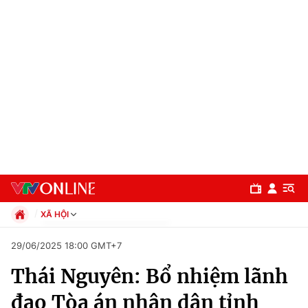
XÃ HỘI
Chính trị
29/06/2025 18:00 GMT+7
Xã hội
Thái Nguyên: Bổ nhiệm lãnh
Pháp luật
Chuyên mục
Kinh tế
đạo Tòa án nhân dân tỉnh
Thể thao