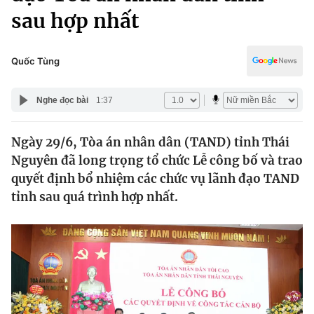
Chính trị
sau hợp nhất
Truyền hình
Văn hóa - Giải trí
Xã hội
Y tế
Quốc Tùng
Đời sống
Pháp luật
Công nghệ
Nghe đọc bài
1:37
Giáo dục
Y tế
Ngày 29/6, Tòa án nhân dân (TAND) tỉnh Thái
Nguyên đã long trọng tổ chức Lễ công bố và trao
Thế giới
quyết định bổ nhiệm các chức vụ lãnh đạo TAND
Tin tức
tỉnh sau quá trình hợp nhất.
Kinh tế
Thế giới đó đây
Tài chính
Dữ liệu và đời sống
Câu chuyện quốc tế
Thị trường
Truyền hình
Góc doanh nghiệp