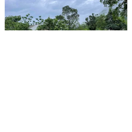
Tin mới
Video
Live
Emagazine
Trang chủ
Lũ quét xé tan làng mạc ở Ba Bể (Bắc
Kạn), người dân trắng tay sau một đêm
VTV.vn - Cơn lũ dữ rạng sáng 18/5 quét qua suối xã
Yến Dương về đến thị trấn Chợ Rã và nhiều xã hạ
nguồn tại Bắc Kạn đã để lại hậu quả nặng nề.