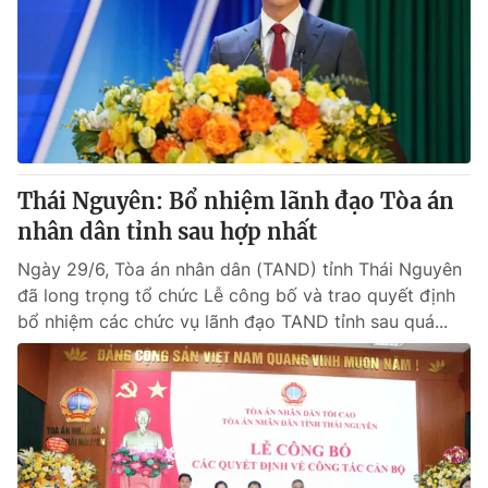
Tin tức
Kinh tế
Thế giới đó đây
Tài chính
Dữ liệu và đời sống
Câu chuyện quốc tế
Thị trường
Truyền hình
Góc doanh nghiệp
Thái Nguyên: Bổ nhiệm lãnh đạo Tòa án
Phim VTV
nhân dân tỉnh sau hợp nhất
Giải trí
Hậu trường
Ngày 29/6, Tòa án nhân dân (TAND) tỉnh Thái Nguyên
Điện ảnh
đã long trọng tổ chức Lễ công bố và trao quyết định
Đời sống
Nhân vật
bổ nhiệm các chức vụ lãnh đạo TAND tỉnh sau quá...
Âm nhạc
Du lịch
Khán giả
Giáo dục
Sao
Làm đẹp
Giải sao mai
Tuyển sinh
Công nghệ
Chất lượng cuộc sống
Học trực tuyến
Hitech Công nghệ tương lai