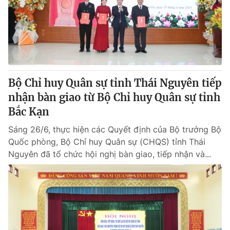
Giao lưu trực tuyến
Sản phẩm
Lịch phát sóng
Thị trường
Tư vấn
Chuyên mục khác
Bộ Chỉ huy Quân sự tỉnh Thái Nguyên tiếp
Emagazine
Podcast
nhận bàn giao từ Bộ Chỉ huy Quân sự tỉnh
Bắc Kạn
Photo
Infographic
Sáng 26/6, thực hiện các Quyết định của Bộ trưởng Bộ
Quốc phòng, Bộ Chỉ huy Quân sự (CHQS) tỉnh Thái
Video
Shorts video
Nguyên đã tổ chức hội nghị bàn giao, tiếp nhận và...
VTV Money
VTV Thể thao
VTV Sức khoẻ
Bất động sản