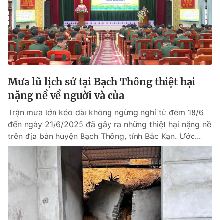
Thị trường 24h
Tấm lòng Việt
VTV4
Vươn mình bằng AI
VTV9
VTV8
Mưa lũ lịch sử tại Bạch Thông thiệt hại
Liên hệ tòa soạn
English
nặng nề về người và của
Trận mưa lớn kéo dài không ngừng nghỉ từ đêm 18/6
đến ngày 21/6/2025 đã gây ra những thiệt hại nặng nề
trên địa bàn huyện Bạch Thông, tỉnh Bắc Kạn. Ước...
THỜI BÁO VTV
Theo dõi báo trên
Cơ quan chủ quản:
Đài Truyền hình Việt Nam
Cơ quan báo chí:
Thời báo VTV