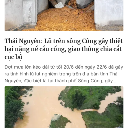
Giấy phép hoạt động báo in và báo điện tử số 483/GP-BTTTT
cấp ngày 29/12/2023
Tổng Biên tập:
Vũ Thanh Thủy
Phó Tổng Biên tập:
Nguyễn Thị Mỹ Hạnh, Phạm Quốc Thắng,
Nguyễn Trọng Ninh
Tổng đài VTV:
Thái Nguyên: Lũ trên sông Công gây thiệt
024.38 355 931 - 024.38 355 932
Ðiện thoại Thời báo VTV:
hại nặng nề cầu cống, giao thông chia cắt
024.66 897 897
Email:
cục bộ
toasoan@vtv.vn
Liên hệ quảng cáo:
024-7300.7108
Đợt mưa lớn kéo dài từ tối 20/6 đến ngày 22/6 đã gây
ra tình hình lũ lụt nghiêm trọng trên địa bàn tỉnh Thái
Nguyên, đặc biệt là tại thành phố Sông Công, gây...