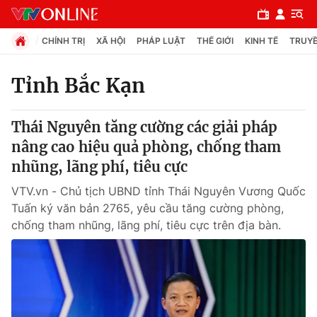
CHÍNH TRỊ
XÃ HỘI
PHÁP LUẬT
THẾ GIỚI
KINH TẾ
TRUYỀ
Tỉnh Bắc Kạn
Chuyên mục
Thái Nguyên tăng cường các giải pháp
Chính trị
nâng cao hiệu quả phòng, chống tham
nhũng, lãng phí, tiêu cực
Xã hội
VTV.vn - Chủ tịch UBND tỉnh Thái Nguyên Vương Quốc
Tuấn ký văn bản 2765, yêu cầu tăng cường phòng,
Pháp luật
chống tham nhũng, lãng phí, tiêu cực trên địa bàn.
Y tế
Thế giới