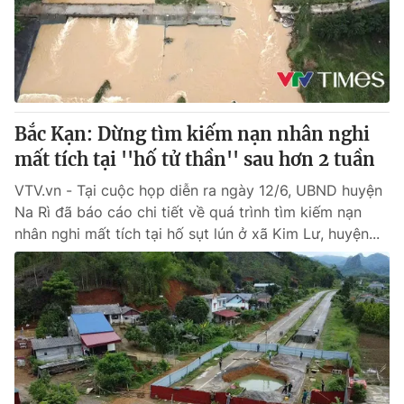
® Cấm sao chép dưới mọi hình thức nếu không có sự chấp
thuận bằng văn bản. Ghi rõ nguồn VTV.vn khi phát hành lại
thông tin từ website này.
Bắc Kạn: Dừng tìm kiếm nạn nhân nghi
mất tích tại ''hố tử thần'' sau hơn 2 tuần
VTV.vn - Tại cuộc họp diễn ra ngày 12/6, UBND huyện
Na Rì đã báo cáo chi tiết về quá trình tìm kiếm nạn
nhân nghi mất tích tại hố sụt lún ở xã Kim Lư, huyện...