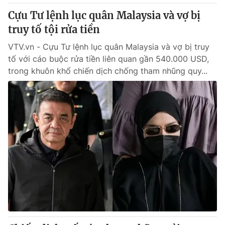
Cựu Tư lệnh lục quân Malaysia và vợ bị
truy tố tội rửa tiền
VTV.vn - Cựu Tư lệnh lục quân Malaysia và vợ bị truy
tố với cáo buộc rửa tiền liên quan gần 540.000 USD,
trong khuôn khổ chiến dịch chống tham nhũng quy...