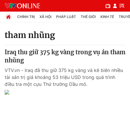
CHÍNH TRỊ
XÃ HỘI
PHÁP LUẬT
THẾ GIỚI
KINH TẾ
TRUYỀ
tham nhũng
Chuyên mục
Iraq thu giữ 375 kg vàng trong vụ án tham
Chính trị
nhũng
VTV.vn - Iraq đã thu giữ 375 kg vàng và kê biên nhiều
Xã hội
tài sản trị giá khoảng 53 triệu USD trong quá trình
điều tra một cựu Thứ trưởng Dầu mỏ.
Pháp luật
Y tế
Thế giới