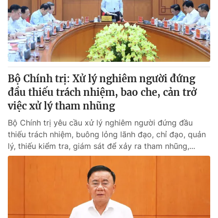
Giao lưu trực tuyến
Sản phẩm
Lịch phát sóng
Thị trường
Tư vấn
Chuyên mục khác
Bộ Chính trị: Xử lý nghiêm người đứng
Emagazine
Podcast
đầu thiếu trách nhiệm, bao che, cản trở
việc xử lý tham nhũng
Photo
Infographic
Bộ Chính trị yêu cầu xử lý nghiêm người đứng đầu
thiếu trách nhiệm, buông lỏng lãnh đạo, chỉ đạo, quản
Video
Shorts video
lý, thiếu kiểm tra, giám sát để xảy ra tham nhũng,...
VTV Money
VTV Thể thao
VTV Sức khoẻ
Bất động sản