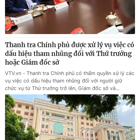
Giấy phép hoạt động báo in và báo điện tử số 483/GP-BTTTT
cấp ngày 29/12/2023
Tổng Biên tập:
Vũ Thanh Thủy
Phó Tổng Biên tập:
Nguyễn Thị Mỹ Hạnh, Phạm Quốc Thắng,
Nguyễn Trọng Ninh
Tổng đài VTV:
Thanh tra Chính phủ được xử lý vụ việc có
024.38 355 931 - 024.38 355 932
Ðiện thoại Thời báo VTV:
dấu hiệu tham nhũng đối với Thứ trưởng
024.66 897 897
Email:
hoặc Giám đốc sở
toasoan@vtv.vn
Liên hệ quảng cáo:
024-7300.7108
VTV.vn - Thanh tra Chính phủ có thẩm quyền xử lý các
vụ việc có dấu hiệu tham nhũng đối với người giữ
chức vụ từ Thứ trưởng trở lên, Giám đốc sở và...