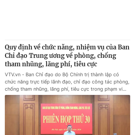
Tin tức
Kinh tế
Thế giới đó đây
Tài chính
Dữ liệu và đời sống
Câu chuyện quốc tế
Thị trường
Quy định về chức năng, nhiệm vụ của Ban
Truyền hình
Góc doanh nghiệp
Chỉ đạo Trung ương về phòng, chống
Phim VTV
tham nhũng, lãng phí, tiêu cực
Giải trí
Hậu trường
VTV.vn - Ban Chỉ đạo do Bộ Chính trị thành lập có
Điện ảnh
chức năng trực tiếp lãnh đạo, chỉ đạo công tác phòng,
Đời sống
Nhân vật
chống tham nhũng, lãng phí, tiêu cực trong phạm vi...
Âm nhạc
Du lịch
Khán giả
Giáo dục
Sao
Làm đẹp
Giải sao mai
Tuyển sinh
Công nghệ
Chất lượng cuộc sống
Học trực tuyến
Hitech Công nghệ tương lai