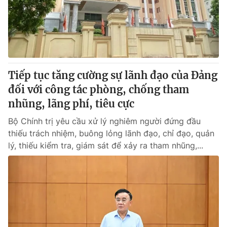
® Cấm sao chép dưới mọi hình thức nếu không có sự chấp
thuận bằng văn bản. Ghi rõ nguồn VTV.vn khi phát hành lại
thông tin từ website này.
Tiếp tục tăng cường sự lãnh đạo của Đảng
đối với công tác phòng, chống tham
nhũng, lãng phí, tiêu cực
Bộ Chính trị yêu cầu xử lý nghiêm người đứng đầu
thiếu trách nhiệm, buông lỏng lãnh đạo, chỉ đạo, quản
lý, thiếu kiểm tra, giám sát để xảy ra tham nhũng,...