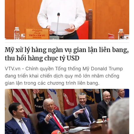
Thị trường 24h
Tấm lòng Việt
VTV4
Vươn mình bằng AI
VTV9
VTV8
Mỹ xử lý hàng ngàn vụ gian lận liên bang,
Liên hệ tòa soạn
English
thu hồi hàng chục tỷ USD
VTV.vn - Chính quyền Tổng thống Mỹ Donald Trump
đang triển khai chiến dịch quy mô lớn nhằm chống
gian lận trong các chương trình liên bang.
THỜI BÁO VTV
Theo dõi báo trên
Cơ quan chủ quản:
Đài Truyền hình Việt Nam
Cơ quan báo chí:
Thời báo VTV