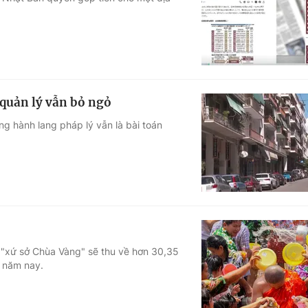
Góc ảnh
Giáo dục
Công nghệ
Tuyển sinh
Hitech Công ng
quản lý vẫn bỏ ngỏ
Học trực tuyến
Sản phẩm
g hành lang pháp lý vẫn là bài toán
g
Thị trường
Tư vấn
h "xứ sở Chùa Vàng" sẽ thu về hơn 30,35
n năm nay.