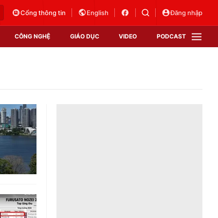
Cổng thông tin
English
Đăng nhập
CÔNG NGHỆ
GIÁO DỤC
VIDEO
PODCAST
VTV Money
VTV Thể thao
VTV Sức khoẻ
Bất động sản
Thị trường 24h
Tấm lòng Việt
Vươn mình bằng AI
VTV4
VTV8
VTV9
Lịch phát sóng
Giao lưu trực tuyến
Sự kiện