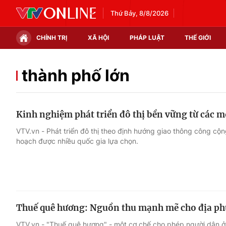
Thứ Bảy, 8/8/2026
CHÍNH TRỊ
XÃ HỘI
PHÁP LUẬT
THẾ GIỚI
Chính trị
Xã hội
thành phố lớn
Thế giới
Kinh tế
Kinh nghiệm phát triển đô thị bền vững từ các 
Tin tức
Tài chính
VTV.vn - Phát triển đô thị theo định hướng giao thông công c
hoạch được nhiều quốc gia lựa chọn.
Thế giới đó đây
Thị trường
Câu chuyện quốc tế
Góc doanh nghiệp
Dữ liệu và đời sống
Thuế quê hương: Nguồn thu mạnh mẽ cho địa p
VTV.vn - "Thuế quê hương" - một cơ chế cho phép người dân ở