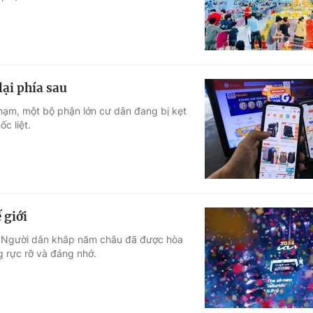
lại phía sau
chạm, một bộ phận lớn cư dân đang bị kẹt
c liệt.
 giới
i. Người dân khắp năm châu đã được hòa
g rực rỡ và đáng nhớ.