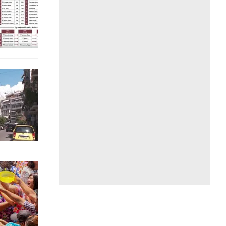
Liên hệ toà soạn
hệ tương lai