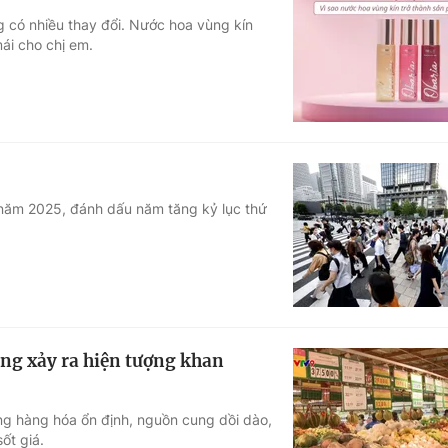
 có nhiều thay đổi. Nước hoa vùng kín
mái cho chị em.
g năm 2025, đánh dấu năm tăng kỷ lục thứ
ng xảy ra hiện tượng khan
ng hàng hóa ổn định, nguồn cung dồi dào,
ốt giá.