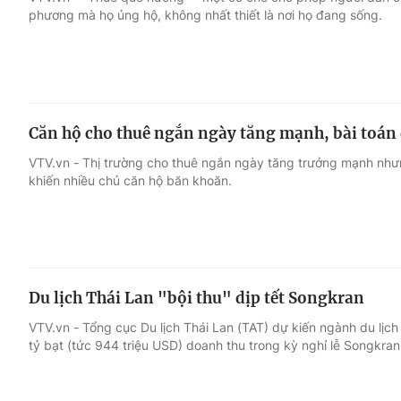
phương mà họ ủng hộ, không nhất thiết là nơi họ đang sống.
Giải trí
Đời sống
Điện ảnh
Du lịch
Căn hộ cho thuê ngắn ngày tăng mạnh, bài toán 
Âm nhạc
Làm đẹp
VTV.vn - Thị trường cho thuê ngắn ngày tăng trưởng mạnh nhưn
khiến nhiều chủ căn hộ băn khoăn.
Sao
Chất lượng cuộc sốn
Du lịch Thái Lan "bội thu" dịp tết Songkran
VTV.vn - Tổng cục Du lịch Thái Lan (TAT) dự kiến ngành du lịc
tỷ bạt (tức 944 triệu USD) doanh thu trong kỳ nghỉ lễ Songkra