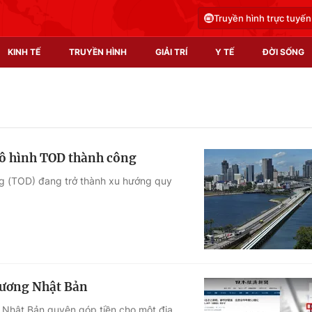
Truyền hình trực tuyến
KINH TẾ
TRUYỀN HÌNH
GIẢI TRÍ
Y TẾ
ĐỜI SỐNG
Pháp luật
Y tế
Truyền hình
Multimedia
mô hình TOD thành công
Phim VTV
Video
ộng (TOD) đang trở thành xu hướng quy
Hậu trường
Shorts video
Nhân vật
Podcast
Khán giả
EMagazine
Giải sao mai
Photo
hương Nhật Bản
Infographic
 Nhật Bản quyên góp tiền cho một địa