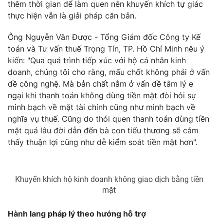
thêm thời gian để làm quen nên khuyến khích tự giác
thực hiện vẫn là giải pháp căn bản.
Ông Nguyễn Văn Được - Tổng Giám đốc Công ty Kế
THỜI BÁO VTV
toán và Tư vấn thuế Trọng Tín, TP. Hồ Chí Minh nêu ý
kiến: "Qua quá trình tiếp xúc với hộ cá nhân kinh
doanh, chúng tôi cho rằng, mấu chốt không phải ở vấn
Theo dõi báo trên
đề công nghệ. Mà bản chất nằm ở vấn đề tâm lý e
ngại khi thanh toán không dùng tiền mặt đòi hỏi sự
Cơ quan chủ quản:
Đài Truyền hình Việt Nam
minh bạch về mặt tài chính cũng như minh bạch về
Cơ quan báo chí:
Thời báo VTV
nghĩa vụ thuế. Cũng do thói quen thanh toán dùng tiền
mặt quá lâu đời dẫn đến bà con tiểu thương sẽ cảm
Giấy phép hoạt động báo in và báo điện tử số 483/GP-BTTTT
cấp ngày 29/12/2023
thấy thuận lợi cũng như dễ kiểm soát tiền mặt hơn".
Tổng Biên tập:
Vũ Thanh Thủy
Phó Tổng Biên tập:
Nguyễn Thị Mỹ Hạnh, Phạm Quốc Thắng,
Nguyễn Trọng Ninh
Khuyến khích hộ kinh doanh không giao dịch bằng tiền
mặt
Tổng đài VTV:
024.38 355 931 - 024.38 355 932
Ðiện thoại Thời báo VTV:
024.66 897 897
Hành lang pháp lý theo hướng hỗ trợ