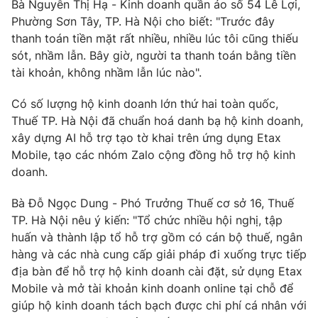
Bà Nguyễn Thị Hạ - Kinh doanh quần áo số 54 Lê Lợi,
Phường Sơn Tây, TP. Hà Nội cho biết: "Trước đây
thanh toán tiền mặt rất nhiều, nhiều lúc tôi cũng thiếu
sót, nhầm lẫn. Bây giờ, người ta thanh toán bằng tiền
tài khoản, không nhầm lẫn lúc nào".
Có số lượng hộ kinh doanh lớn thứ hai toàn quốc,
Thuế TP. Hà Nội đã chuẩn hoá danh bạ hộ kinh doanh,
xây dựng AI hỗ trợ tạo tờ khai trên ứng dụng Etax
Mobile, tạo các nhóm Zalo cộng đồng hỗ trợ hộ kinh
doanh.
Bà Đỗ Ngọc Dung - Phó Trưởng Thuế cơ sở 16, Thuế
TP. Hà Nội nêu ý kiến: "Tổ chức nhiều hội nghị, tập
huấn và thành lập tổ hỗ trợ gồm có cán bộ thuế, ngân
hàng và các nhà cung cấp giải pháp đi xuống trực tiếp
địa bàn để hỗ trợ hộ kinh doanh cài đặt, sử dụng Etax
Mobile và mở tài khoản kinh doanh online tại chỗ để
giúp hộ kinh doanh tách bạch được chi phí cá nhân với