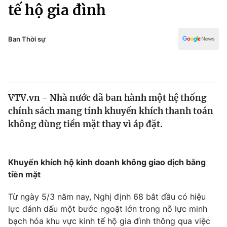
Chính trị
tế hộ gia đình
Truyền hình
Văn hóa - Giải trí
Xã hội
Y tế
Ban Thời sự
Đời sống
Pháp luật
Công nghệ
Giáo dục
Y tế
VTV.vn - Nhà nước đã ban hành một hệ thống
chính sách mang tính khuyến khích thanh toán
Thế giới
không dùng tiền mặt thay vì áp đặt.
Tin tức
Kinh tế
Thế giới đó đây
Khuyến khích hộ kinh doanh không giao dịch bằng
Tài chính
tiền mặt
Dữ liệu và đời sống
Câu chuyện quốc tế
Thị trường
Từ ngày 5/3 năm nay, Nghị định 68 bắt đầu có hiệu
Truyền hình
lực đánh dấu một bước ngoặt lớn trong nỗ lực minh
Góc doanh nghiệp
bạch hóa khu vực kinh tế hộ gia đình thông qua việc