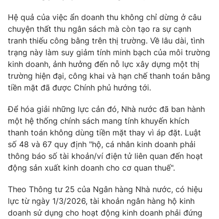
Email:
toasoan@vtv.vn
Liên hệ quảng cáo:
024-7300.7108
Hệ quả của việc ẩn doanh thu không chỉ dừng ở câu
chuyện thất thu ngân sách mà còn tạo ra sự cạnh
tranh thiếu công bằng trên thị trường. Về lâu dài, tình
trạng này làm suy giảm tính minh bạch của môi trường
kinh doanh, ảnh hưởng đến nỗ lực xây dựng một thị
trường hiện đại, công khai và hạn chế thanh toán bằng
tiền mặt đã được Chính phủ hướng tới.
Để hóa giải những lực cản đó, Nhà nước đã ban hành
một hệ thống chính sách mang tính khuyến khích
thanh toán không dùng tiền mặt thay vì áp đặt. Luật
số 48 và 67 quy định "hộ, cá nhân kinh doanh phải
® Cấm sao chép dưới mọi hình thức nếu không có sự chấp
thông báo số tài khoản/ví điện tử liên quan đến hoạt
thuận bằng văn bản. Ghi rõ nguồn VTV.vn khi phát hành lại
động sản xuất kinh doanh cho cơ quan thuế".
thông tin từ website này.
Theo Thông tư 25 của Ngân hàng Nhà nước, có hiệu
lực từ ngày 1/3/2026, tài khoản ngân hàng hộ kinh
doanh sử dụng cho hoạt động kinh doanh phải đứng