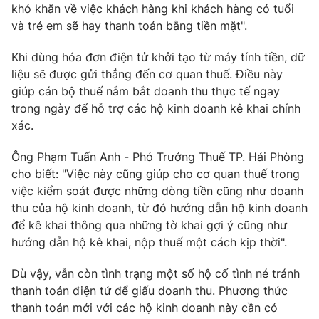
khó khăn về việc khách hàng khi khách hàng có tuổi
Photo
Infographic
và trẻ em sẽ hay thanh toán bằng tiền mặt".
Khi dùng hóa đơn điện tử khởi tạo từ máy tính tiền, dữ
Video
Shorts video
liệu sẽ được gửi thẳng đến cơ quan thuế. Điều này
giúp cán bộ thuế nắm bắt doanh thu thực tế ngay
VTV Money
VTV Thể thao
trong ngày để hỗ trợ các hộ kinh doanh kê khai chính
xác.
VTV Sức khoẻ
Bất động sản
Ông Phạm Tuấn Anh - Phó Trưởng Thuế TP. Hải Phòng
cho biết: "Việc này cũng giúp cho cơ quan thuế trong
Thị trường 24h
Tấm lòng Việt
việc kiểm soát được những dòng tiền cũng như doanh
thu của hộ kinh doanh, từ đó hướng dẫn hộ kinh doanh
để kê khai thông qua những tờ khai gợi ý cũng như
VTV4
Vươn mình bằng AI
hướng dẫn hộ kê khai, nộp thuế một cách kịp thời".
VTV9
VTV8
Dù vậy, vẫn còn tình trạng một số hộ cố tình né tránh
thanh toán điện tử để giấu doanh thu. Phương thức
thanh toán mới với các hộ kinh doanh này cần có
Liên hệ tòa soạn
English