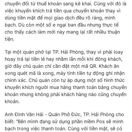
Phim VTV
chuyển đổi từ thuế khoán sang kê khai. Cùng với đó là
Giải trí
việc khuyến khích trả tiền qua chuyển khoản thay vì
Hậu trường
dùng tiền mặt để mọi giao dịch đều rõ ràng, minh
Điện ảnh
Đời sống
bạch. Dù còn một số e ngại ban đầu nhưng thực tế
Nhân vật
Âm nhạc
cho thấy cách làm mới này mang lại rất nhiều thuận
Du lịch
Khán giả
tiện.
Giáo dục
Sao
Làm đẹp
Giải sao mai
Tại một quán phở tại TP. Hải Phòng, thay vì phải loay
Tuyển sinh
Công nghệ
hoay trả lại tiền lẻ hay nhầm lẫn mỗi khi đông khách,
Chất lượng cuộc sống
Học trực tuyến
giờ đây chủ quán chỉ cần đặt một mã QR. Khách ăn
Hitech Công nghệ tương lai
xong quét mã là xong, máy tính tiền tự động ghi nhận
Giao lưu trực tuyến
chính xác. Chủ quán còn tự áp dụng một số hình thức
Sản phẩm
khuyến khích người mua hàng thanh toán bằng chuyển
Lịch phát sóng
Thị trường
khoản nhưng không phải khách hàng nào cũng chuyển
khoản.
Tư vấn
Chuyên mục khác
Anh Đinh Văn Hải - Quán Phở Đức, TP. Hải Phòng cho
biết: "Bên mình đang sử dụng phần mềm Pos sẽ minh
Emagazine
Podcast
bạch trong việc thanh toán. Cùng với tiền mặt, sẽ có