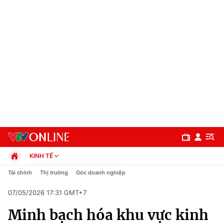
KINH TẾ
Chính trị
Tài chính
Thị trường
Góc doanh nghiệp
Xã hội
07/05/2026 17:31 GMT+7
Pháp luật
Chuyên mục
Kinh tế
Minh bạch hóa khu vực kinh
Thể thao