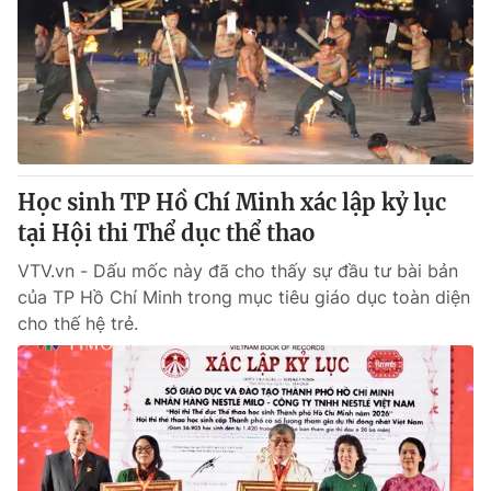
Tin tức
Kinh tế
Thế giới đó đây
Tài chính
Dữ liệu và đời sống
Câu chuyện quốc tế
Thị trường
Truyền hình
Góc doanh nghiệp
Học sinh TP Hồ Chí Minh xác lập kỷ lục
Phim VTV
tại Hội thi Thể dục thể thao
Giải trí
Hậu trường
VTV.vn - Dấu mốc này đã cho thấy sự đầu tư bài bản
Điện ảnh
của TP Hồ Chí Minh trong mục tiêu giáo dục toàn diện
Đời sống
Nhân vật
cho thế hệ trẻ.
Âm nhạc
Du lịch
Khán giả
Giáo dục
Sao
Làm đẹp
Giải sao mai
Tuyển sinh
Công nghệ
Chất lượng cuộc sống
Học trực tuyến
Hitech Công nghệ tương lai