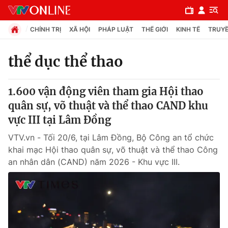
CHÍNH TRỊ
XÃ HỘI
PHÁP LUẬT
THẾ GIỚI
KINH TẾ
TRUYỀ
thể dục thể thao
Chuyên mục
1.600 vận động viên tham gia Hội thao
Chính trị
quân sự, võ thuật và thể thao CAND khu
vực III tại Lâm Đồng
Xã hội
VTV.vn - Tối 20/6, tại Lâm Đồng, Bộ Công an tổ chức
khai mạc Hội thao quân sự, võ thuật và thể thao Công
Pháp luật
an nhân dân (CAND) năm 2026 - Khu vực III.
Y tế
Thế giới