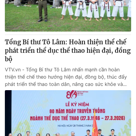
Thị trường 24h
Tấm lòng Việt
VTV4
Vươn mình bằng AI
VTV9
VTV8
Tổng Bí thư Tô Lâm: Hoàn thiện thể chế
phát triển thể dục thể thao hiện đại, đồng
Liên hệ tòa soạn
English
bộ
VTV.vn - Tổng Bí thư Tô Lâm nhấn mạnh cần hoàn
thiện thể chế theo hướng hiện đại, đồng bộ, thúc đẩy
phát triển thể thao toàn dân, nâng cao sức khỏe và...
THỜI BÁO VTV
Theo dõi báo trên
Cơ quan chủ quản:
Đài Truyền hình Việt Nam
Cơ quan báo chí:
Thời báo VTV