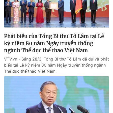
Giấy phép hoạt động báo in và báo điện tử số 483/GP-BTTTT
cấp ngày 29/12/2023
Tổng Biên tập:
Vũ Thanh Thủy
Phó Tổng Biên tập:
Nguyễn Thị Mỹ Hạnh, Phạm Quốc Thắng,
Nguyễn Trọng Ninh
Tổng đài VTV:
Phát biểu của Tổng Bí thư Tô Lâm tại Lễ
024.38 355 931 - 024.38 355 932
Ðiện thoại Thời báo VTV:
kỷ niệm 80 năm Ngày truyền thống
024.66 897 897
Email:
ngành Thể dục thể thao Việt Nam
toasoan@vtv.vn
Liên hệ quảng cáo:
024-7300.7108
VTV.vn - Sáng 28/3, Tổng Bí thư Tô Lâm đã dự và phát
biểu tại Lễ kỷ niệm 80 năm Ngày truyền thống ngành
Thể dục thể thao Việt Nam.