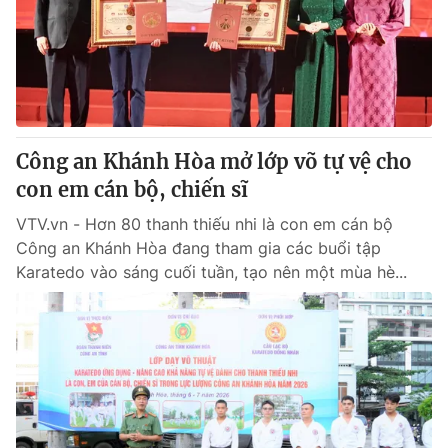
Giao lưu trực tuyến
Sản phẩm
Lịch phát sóng
Thị trường
Tư vấn
Chuyên mục khác
Công an Khánh Hòa mở lớp võ tự vệ cho
Emagazine
Podcast
con em cán bộ, chiến sĩ
VTV.vn - Hơn 80 thanh thiếu nhi là con em cán bộ
Photo
Infographic
Công an Khánh Hòa đang tham gia các buổi tập
Karatedo vào sáng cuối tuần, tạo nên một mùa hè...
Video
Shorts video
VTV Money
VTV Thể thao
VTV Sức khoẻ
Bất động sản