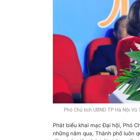
Phó Chủ tịch UBND TP Hà Nội Vũ T
Phát biểu khai mạc Đại hội, Phó 
những năm qua, Thành phố luôn qu