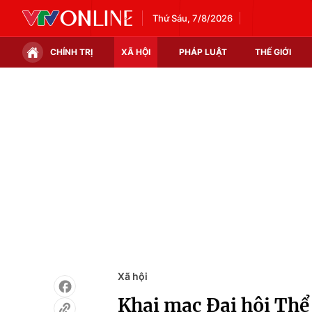
Thứ Sáu, 7/8/2026
CHÍNH TRỊ
XÃ HỘI
PHÁP LUẬT
THẾ GIỚI
Chính trị
Xã hội
Thế giới
Kinh tế
Tin tức
Tài chính
Thế giới đó đây
Thị trường
Câu chuyện quốc tế
Góc doanh nghiệp
Dữ liệu và đời sống
Xã hội
Khai mạc Đại hội Thể 