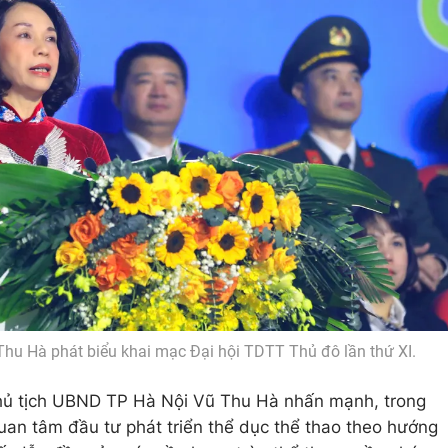
hu Hà phát biểu khai mạc Đại hội TDTT Thủ đô lần thứ XI.
Chủ tịch UBND TP Hà Nội Vũ Thu Hà nhấn mạnh, trong
an tâm đầu tư phát triển thể dục thể thao theo hướng