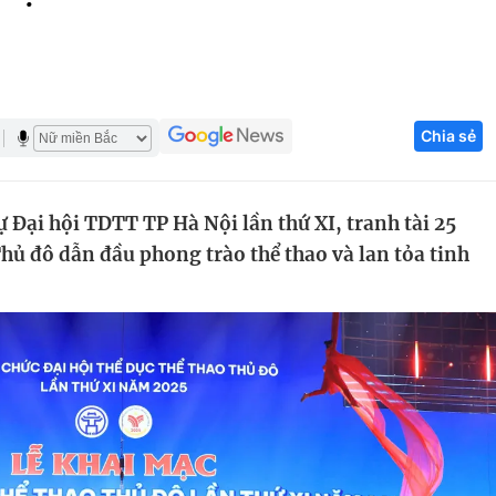
Góc ảnh
Giáo dục
Công nghệ
Chia sẻ
Tuyển sinh
Hitech Công ng
Học trực tuyến
Sản phẩm
Đại hội TDTT TP Hà Nội lần thứ XI, tranh tài 25
g
Thị trường
hủ đô dẫn đầu phong trào thể thao và lan tỏa tinh
Tư vấn