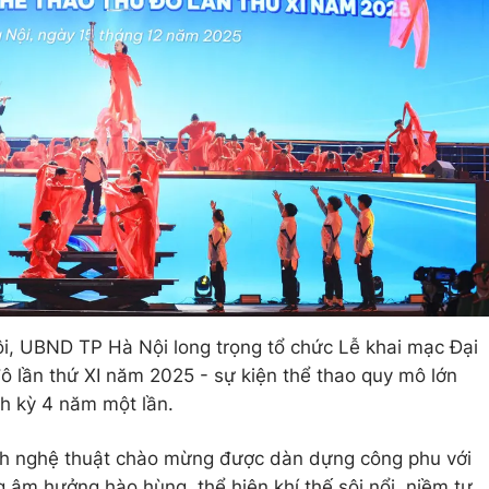
Nội, UBND TP Hà Nội long trọng tổ chức Lễ khai mạc Đại
ô lần thứ XI năm 2025 - sự kiện thể thao quy mô lớn
h kỳ 4 năm một lần.
nh nghệ thuật chào mừng được dàn dựng công phu với
 âm hưởng hào hùng, thể hiện khí thế sôi nổi, niềm tự