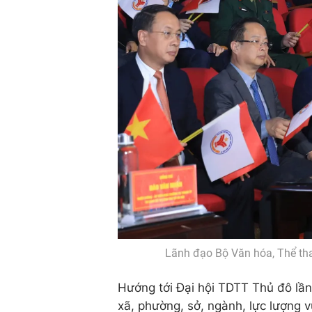
Lãnh đạo Bộ Văn hóa, Thể tha
Hướng tới Đại hội TDTT Thủ đô lầ
xã, phường, sở, ngành, lực lượng 