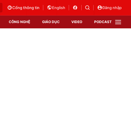
Cổng thông tin
English
Đăng nhập
CÔNG NGHỆ
GIÁO DỤC
VIDEO
PODCAST
VTV Money
VTV Thể thao
VTV Sức khoẻ
Bất động sản
Thị trường 24h
Tấm lòng Việt
Vươn mình bằng AI
VTV4
VTV8
VTV9
Lịch phát sóng
Giao lưu trực tuyến
Sự kiện