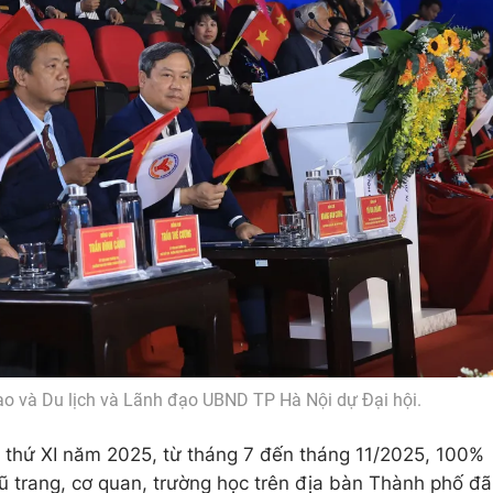
o và Du lịch và Lãnh đạo UBND TP Hà Nội dự Đại hội.
n thứ XI năm 2025, từ tháng 7 đến tháng 11/2025, 100%
vũ trang, cơ quan, trường học trên địa bàn Thành phố đã