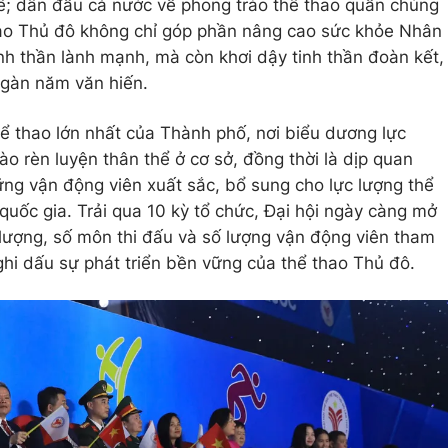
tế; dẫn đầu cả nước về phong trào thể thao quần chúng
thao Thủ đô không chỉ góp phần nâng cao sức khỏe Nhân
nh thần lành mạnh, mà còn khơi dậy tinh thần đoàn kết,
 ngàn năm văn hiến.
hể thao lớn nhất của Thành phố, nơi biểu dương lực
ào rèn luyện thân thể ở cơ sở, đồng thời là dịp quan
ững vận động viên xuất sắc, bổ sung cho lực lượng thể
quốc gia. Trải qua 10 kỳ tổ chức, Đại hội ngày càng mở
lượng, số môn thi đấu và số lượng vận động viên tham
 ghi dấu sự phát triển bền vững của thể thao Thủ đô.