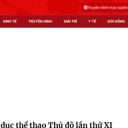
Truyền hình trực tuyến
KINH TẾ
TRUYỀN HÌNH
GIẢI TRÍ
Y TẾ
ĐỜI SỐNG
Pháp luật
Y tế
Truyền hình
Multimedia
Phim VTV
Video
Hậu trường
Shorts video
Nhân vật
Podcast
Khán giả
EMagazine
Giải sao mai
Photo
dục thể thao Thủ đô lần thứ XI
Infographic