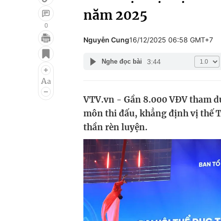
năm 2025
0
Nguyễn Cung
16/12/2025 06:58 GMT+7
Giải trí
Đời sống
3:44
Nghe đọc bài
Điện ảnh
Du lịch
Âm nhạc
Làm đẹp
VTV.vn - Gần 8.000 VĐV tham dự 
Sao
Chất lượng cuộc sốn
môn thi đấu, khẳng định vị thế T
thần rèn luyện.