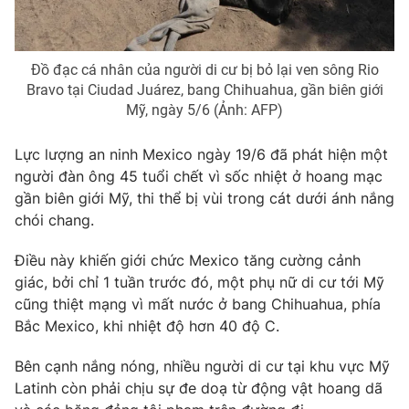
Photo
Infographic
Đồ đạc cá nhân của người di cư bị bỏ lại ven sông Rio
Video
Shorts video
Bravo tại Ciudad Juárez, bang Chihuahua, gần biên giới
Mỹ, ngày 5/6 (Ảnh: AFP)
VTV Money
VTV Thể thao
Lực lượng an ninh Mexico ngày 19/6 đã phát hiện một
người đàn ông 45 tuổi chết vì sốc nhiệt ở hoang mạc
VTV Sức khoẻ
Bất động sản
gần biên giới Mỹ, thi thể bị vùi trong cát dưới ánh nắng
chói chang.
Thị trường 24h
Tấm lòng Việt
Điều này khiến giới chức Mexico tăng cường cảnh
giác, bởi chỉ 1 tuần trước đó, một phụ nữ di cư tới Mỹ
VTV4
Vươn mình bằng AI
cũng thiệt mạng vì mất nước ở bang Chihuahua, phía
Bắc Mexico, khi nhiệt độ hơn 40 độ C.
VTV9
VTV8
Bên cạnh nắng nóng, nhiều người di cư tại khu vực Mỹ
Latinh còn phải chịu sự đe doạ từ động vật hoang dã
Liên hệ tòa soạn
English