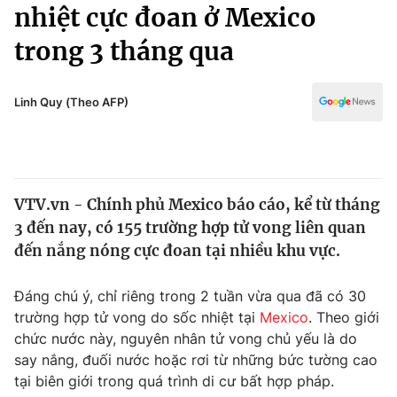
Chính trị
nhiệt cực đoan ở Mexico
Truyền hình
trong 3 tháng qua
Văn hóa - Giải trí
Xã hội
Y tế
Đời sống
Linh Quy (Theo AFP)
Pháp luật
Công nghệ
Giáo dục
Y tế
VTV.vn - Chính phủ Mexico báo cáo, kể từ tháng
Thế giới
3 đến nay, có 155 trường hợp tử vong liên quan
Tin tức
đến nắng nóng cực đoan tại nhiều khu vực.
Kinh tế
Thế giới đó đây
Đáng chú ý, chỉ riêng trong 2 tuần vừa qua đã có 30
Tài chính
Dữ liệu và đời sống
trường hợp tử vong do sốc nhiệt tại
Mexico
. Theo giới
Câu chuyện quốc tế
Thị trường
chức nước này, nguyên nhân tử vong chủ yếu là do
say nắng, đuối nước hoặc rơi từ những bức tường cao
Truyền hình
Góc doanh nghiệp
tại biên giới trong quá trình di cư bất hợp pháp.