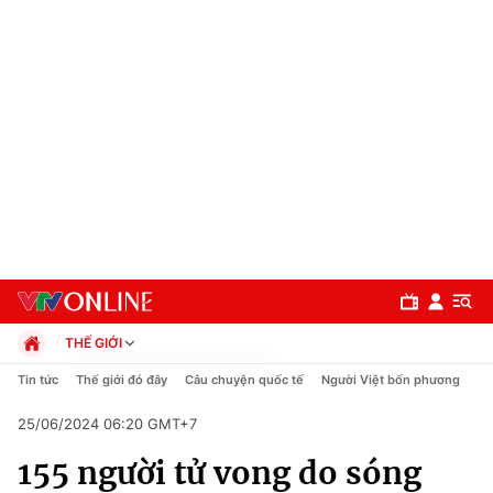
THẾ GIỚI
Chính trị
Tin tức
Thế giới đó đây
Câu chuyện quốc tế
Người Việt bốn phương
Xã hội
25/06/2024 06:20 GMT+7
Pháp luật
Chuyên mục
Kinh tế
155 người tử vong do sóng
Thể thao