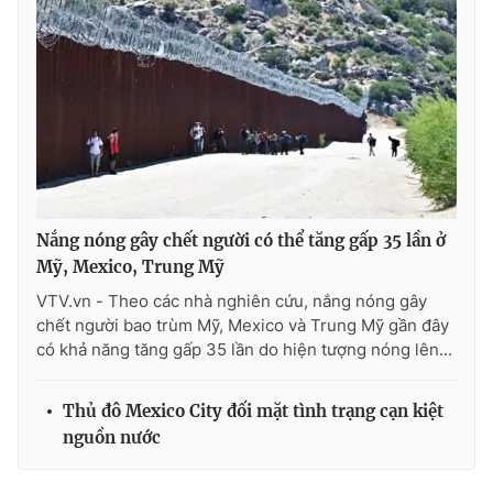
Ðiện thoại Thời báo VTV:
024.66 897 897
Email:
toasoan@vtv.vn
Liên hệ quảng cáo:
024-7300.7108
Nắng nóng gây chết người có thể tăng gấp 35 lần ở
Mỹ, Mexico, Trung Mỹ
VTV.vn - Theo các nhà nghiên cứu, nắng nóng gây
chết người bao trùm Mỹ, Mexico và Trung Mỹ gần đây
có khả năng tăng gấp 35 lần do hiện tượng nóng lên...
® Cấm sao chép dưới mọi hình thức nếu không có sự chấp
thuận bằng văn bản. Ghi rõ nguồn VTV.vn khi phát hành lại
Thủ đô Mexico City đối mặt tình trạng cạn kiệt
thông tin từ website này.
nguồn nước