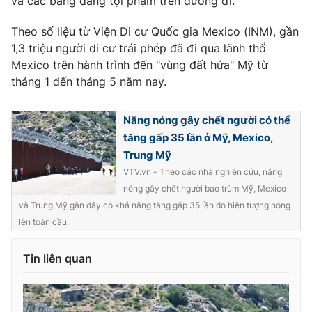
và các băng đảng tội phạm trên đường đi.
Theo số liệu từ Viện Di cư Quốc gia Mexico (INM), gần
1,3 triệu người di cư trái phép đã đi qua lãnh thổ
Mexico trên hành trình đến "vùng đất hứa" Mỹ từ
THỜI BÁO VTV
tháng 1 đến tháng 5 năm nay.
Nắng nóng gây chết người có thể
Theo dõi báo trên
tăng gấp 35 lần ở Mỹ, Mexico,
Trung Mỹ
VTV.vn - Theo các nhà nghiên cứu, nắng
Cơ quan chủ quản:
Đài Truyền hình Việt Nam
nóng gây chết người bao trùm Mỹ, Mexico
Cơ quan báo chí:
Thời báo VTV
và Trung Mỹ gần đây có khả năng tăng gấp 35 lần do hiện tượng nóng
Giấy phép hoạt động báo in và báo điện tử số 483/GP-BTTTT
lên toàn cầu.
cấp ngày 29/12/2023
Tổng Biên tập:
Vũ Thanh Thủy
Tin liên quan
Phó Tổng Biên tập:
Nguyễn Thị Mỹ Hạnh, Phạm Quốc Thắng,
Nguyễn Trọng Ninh
Tổng đài VTV:
024.38 355 931 - 024.38 355 932