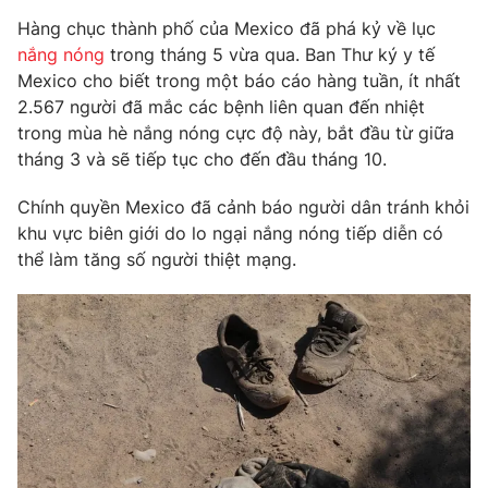
Phim VTV
Giải trí
Hàng chục thành phố của Mexico đã phá kỷ về lục
Hậu trường
nắng nóng
trong tháng 5 vừa qua. Ban Thư ký y tế
Điện ảnh
Mexico cho biết trong một báo cáo hàng tuần, ít nhất
Đời sống
Nhân vật
2.567 người đã mắc các bệnh liên quan đến nhiệt
Âm nhạc
Du lịch
trong mùa hè nắng nóng cực độ này, bắt đầu từ giữa
Khán giả
Giáo dục
Sao
tháng 3 và sẽ tiếp tục cho đến đầu tháng 10.
Làm đẹp
Giải sao mai
Tuyển sinh
Chính quyền Mexico đã cảnh báo người dân tránh khỏi
Công nghệ
Chất lượng cuộc sống
khu vực biên giới do lo ngại nắng nóng tiếp diễn có
Học trực tuyến
Hitech Công nghệ tương lai
thể làm tăng số người thiệt mạng.
Giao lưu trực tuyến
Sản phẩm
Lịch phát sóng
Thị trường
Tư vấn
Chuyên mục khác
Emagazine
Podcast