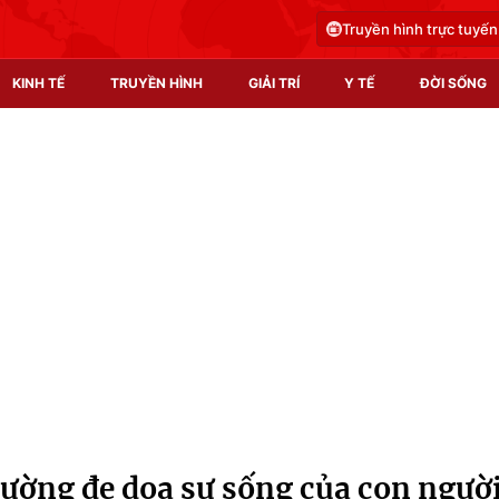
Truyền hình trực tuyến
KINH TẾ
TRUYỀN HÌNH
GIẢI TRÍ
Y TẾ
ĐỜI SỐNG
Pháp luật
Y tế
Truyền hình
Multimedia
Phim VTV
Video
Hậu trường
Shorts video
Nhân vật
Podcast
Khán giả
EMagazine
Giải sao mai
Photo
ường đe dọa sự sống của con ngườ
Infographic