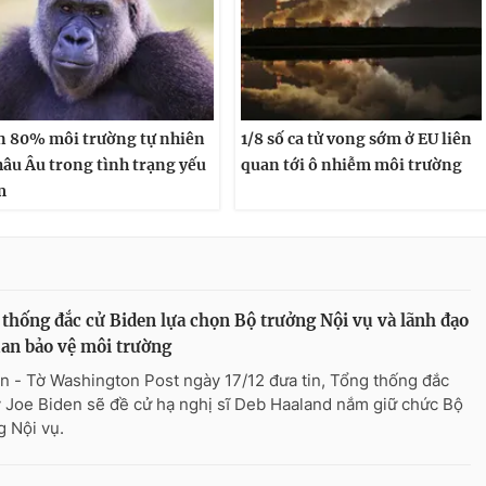
 80% môi trường tự nhiên
1/8 số ca tử vong sớm ở EU liên
hâu Âu trong tình trạng yếu
quan tới ô nhiễm môi trường
m
thống đắc cử Biden lựa chọn Bộ trưởng Nội vụ và lãnh đạo
an bảo vệ môi trường
n - Tờ Washington Post ngày 17/12 đưa tin, Tổng thống đắc
 Joe Biden sẽ đề cử hạ nghị sĩ Deb Haaland nắm giữ chức Bộ
g Nội vụ.