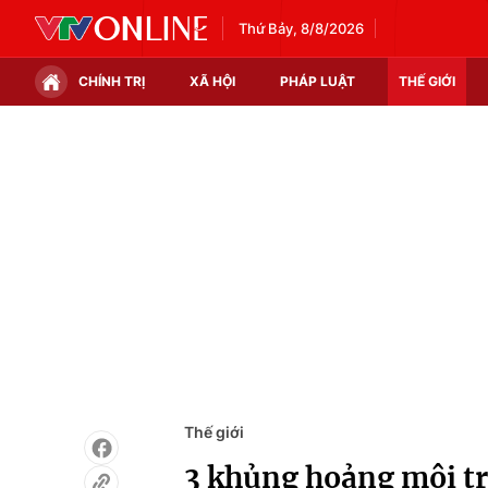
Thứ Bảy, 8/8/2026
CHÍNH TRỊ
XÃ HỘI
PHÁP LUẬT
THẾ GIỚI
Chính trị
Xã hội
Thế giới
Kinh tế
Tin tức
Tài chính
Thế giới đó đây
Thị trường
Câu chuyện quốc tế
Góc doanh nghiệp
Dữ liệu và đời sống
Thế giới
3 khủng hoảng môi tr