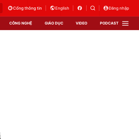
Cổng thông tin
English
Đăng nhập
CÔNG NGHỆ
GIÁO DỤC
VIDEO
PODCAST
VTV Money
VTV Thể thao
VTV Sức khoẻ
Bất động sản
Thị trường 24h
Tấm lòng Việt
Vươn mình bằng AI
VTV4
VTV8
VTV9
Lịch phát sóng
Giao lưu trực tuyến
i
Sự kiện