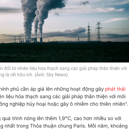
n đổi từ nhiên liệu hóa thạch sang các giải pháp thân thiện với
ng là rất hữu ích. (Ảnh: Sky News)
hính phủ cần áp giá lên những hoạt động gây
phát thải
n liệu hóa thạch sang các giải pháp thân thiện với môi
nông nghiệp hủy hoại hoặc gây ô nhiễm cho thiên nhiên".
 quá trình nóng lên thêm 1,9°C, cao hơn nhiều so với
ng nhất trong Thỏa thuận chung Paris. Mỗi năm, khoảng