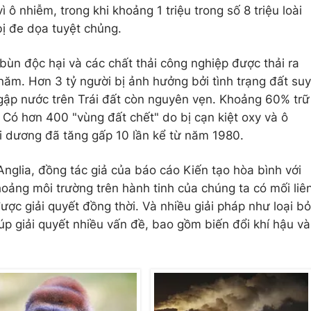
vì ô nhiễm, trong khi khoảng 1 triệu trong số 8 triệu loài
bị đe dọa tuyệt chủng.
, bùn độc hại và các chất thải công nghiệp được thải ra
năm. Hơn 3 tỷ người bị ảnh hưởng bởi tình trạng đất suy
 ngập nước trên Trái đất còn nguyên vẹn. Khoảng 60% trữ
 Có hơn 400 "vùng đất chết" do bị cạn kiệt oxy và ô
ại dương đã tăng gấp 10 lần kể từ năm 1980.
nglia, đồng tác giả của báo cáo Kiến tạo hòa bình với
oảng môi trường trên hành tinh của chúng ta có mối liê
ược giải quyết đồng thời. Và nhiều giải pháp như loại bỏ
úp giải quyết nhiều vấn đề, bao gồm biến đổi khí hậu và