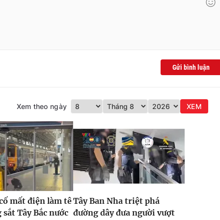
Gửi bình luận
Xem theo ngày
XEM
 cố mất điện làm tê
Tây Ban Nha triệt phá
g sắt Tây Bắc nước
đường dây đưa người vượt