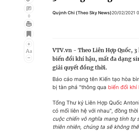
Quỳnh Chi (Theo Sky News)
20/02/2021 
0
Giải trí
Đời sống
Điện ảnh
Du lịch
VTV.vn - Theo Liên Hợp Quốc, 3
Âm nhạc
Làm đẹp
biến đổi khí hậu, mất đa dạng s
Sao
Chất lượng cuộc sốn
giải quyết đồng thời.
Báo cáo mang tên Kiến tạo hòa bìn
bị tàn phá "thông qua
biến đổi khí
Tổng Thư ký Liên Hợp Quốc Antoni
có mối liên hệ với nhau", đồng thời
cuộc chiến vô nghĩa mang tính tự s
thiên nhiên, chúng ta sẽ không thể 