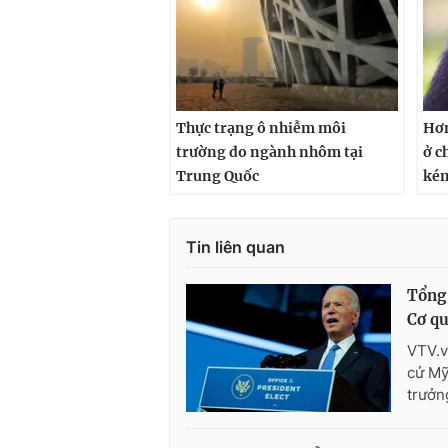
Thực trạng ô nhiễm môi
Hơn
trường do ngành nhôm tại
ở c
Trung Quốc
ké
Tin liên quan
Tổng 
Cơ qu
VTV.v
cử Mỹ
trưởn