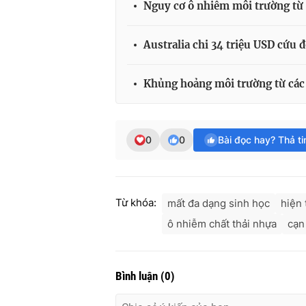
Nguy cơ ô nhiễm môi trường từ 
Australia chi 34 triệu USD cứu 
Khủng hoảng môi trường từ các
0
0
Bài đọc hay? Thả t
Từ khóa:
mất đa dạng sinh học
hiện 
ô nhiễm chất thải nhựa
cạn
Bình luận
(
0
)