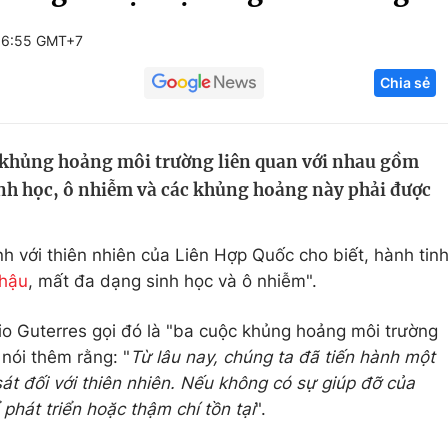
Góc ảnh
06:55 GMT+7
Chia sẻ
Giáo dục
Công nghệ
Tuyển sinh
Hitech Công ng
 khủng hoảng môi trường liên quan với nhau gồm
Học trực tuyến
Sản phẩm
inh học, ô nhiễm và các khủng hoảng này phải được
g
Thị trường
Tư vấn
h với thiên nhiên của Liên Hợp Quốc cho biết, hành tin
 hậu
, mất đa dạng sinh học và ô nhiễm".
o Guterres gọi đó là "ba cuộc khủng hoảng môi trường
 nói thêm rằng: "
Từ lâu nay, chúng ta đã tiến hành một
át đối với thiên nhiên. Nếu không có sự giúp đỡ của
phát triển hoặc thậm chí tồn tại
".